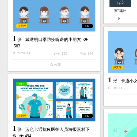
肥不露肚
源文件
HD
1
张
戴透明口罩防疫听课的小朋友
583
159
186
2022-07-14
赞
踩
收藏
源文件
1
张
卡通小
VIP
2022-04-12
源文件
HD
1
张
蓝色卡通抗疫医护人员海报素材下
载
494