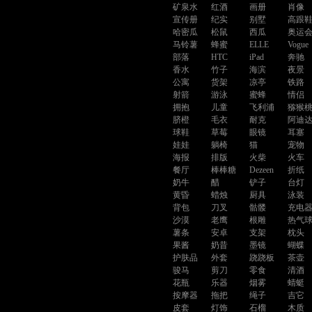
矿泉水
红酒
画册
肖像
宣传册
纪实
别墅
高跟
哈密瓜
松鼠
西瓜
奥运
马铃薯
蜂蜜
ELLE
Vogue
部落
HTC
iPad
奔驰
香水
竹子
海滨
夜景
公寓
货架
凉亭
铁路
射箭
游泳
蜜蜂
情侣
拥抱
儿童
飞利浦
猕猴
脐橙
毛衣
耐克
阿迪
球鞋
草莓
眼镜
耳塞
娃娃
躺椅
猫
宠物
海报
排版
火柴
火车
餐厅
棒棒糖
Dezeen
折纸
奶牛
醋
铲子
台灯
黄昏
蜡烛
厨具
泳装
背包
刀叉
骷髅
充电
沙漠
老鹰
根雕
热气
薯条
安卓
支架
枕头
果酱
奶昔
墨镜
蝴蝶
护肤品
外套
跷跷板
茶壶
骏马
剪刀
零食
清酒
花瓶
乐器
烟雾
蜻蜓
按摩器
拖把
绳子
吉它
皮套
灯饰
石榴
木质