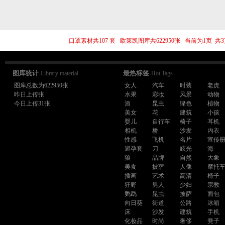
口罩素材共107 套 欧莱凯图库共622950张 当前为1页 
图库统计
最热标签
-Library material
-Hot Tags
图库总数为622950张
女人
汽车
时装
老虎
昨日上传张
水果
彩妆
风景
动物
今日上传31张
酒
昆虫
绿色
植物
美女
花
建筑
小孩
婴儿
自行车
椅子
耳机
相机
桥
沙发
内衣
性感
飞机
名片
宣传
避孕套
刀
眩光
海
狼
品牌
自然
大象
美食
披萨
人像
摩托
插画
艺术
高清
椅子
狂野
男人
少妇
宗教
鹦鹉
昆虫
披萨
面包
向日葵
街道
公路
冰箱
床
沙发
建筑
手机
化妆品
时尚
奢侈
凳子