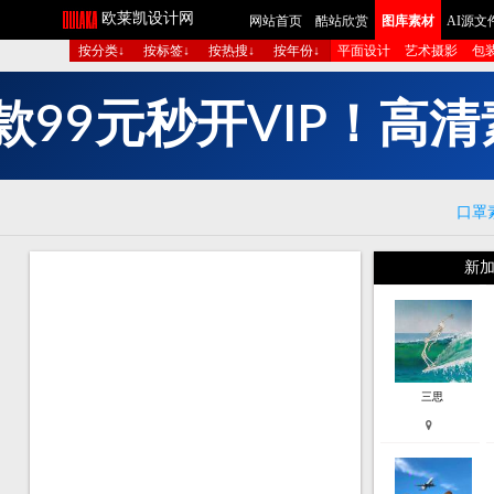
欧莱凯设计网
网站首页
酷站欣赏
图库素材
AI源文
按分类↓
按标签↓
按热搜↓
按年份↓
平面设计
艺术摄影
包
短
成
生
多
组
图
清
高
！
口罩
新加
三思