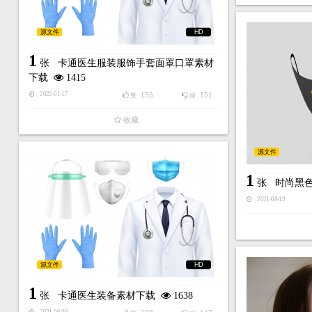
源文件
HD
1
张
卡通医生服装服饰手套面罩口罩素材
下载
1415
155
151
2022-01-17
赞
踩
收藏
源文件
1
张
时尚黑
2021-08-19
源文件
HD
1
张
卡通医生装备素材下载
1638