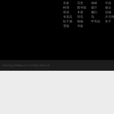
衣架
贝壳
海鲜
牛排
料理
图书馆
展厅
展台
荷花
木屋
魔幻
店铺
专卖店
羽毛
鸟
乒乓
松子酒
辣椒
甲壳虫
夹子
雪茄
书架
NanChang 2008php.com All Rights Reserved.