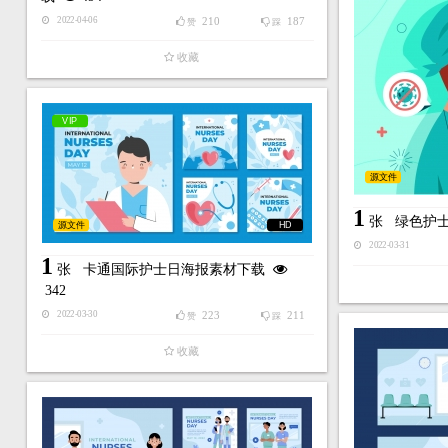
210
187
2022-04-06
赞
踩
收藏
VIP
源文件
1
张
绿色护
源文件
HD
2022-03-31
1
张
卡通国际护士日海报素材下载
342
223
211
2022-03-30
赞
踩
收藏