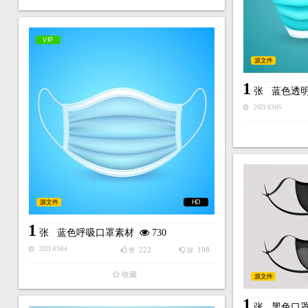
VIP
源文件
1
张
蓝色透
2021-03-05
源文件
HD
1
张
蓝色呼吸口罩素材
730
222
198
2021-03-04
赞
踩
收藏
源文件
1
张
黑色口