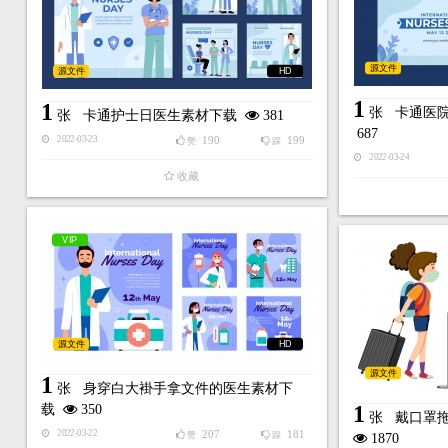
源文件
源文件
HD
1
1
张
卡通医
张
卡通护士日医生素材下载
381
687
190
199
2022-03-23
赞
踩
2022-03-24
收藏
VIP
源文件
HD
源文件
1
张
身穿白大褂手拿文件的医生素材下
1
载
350
张
戴口罩
207
181
2022-03-22
赞
踩
1870