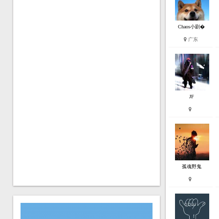
Chaos小剧�
广东
JF
孤魂野鬼