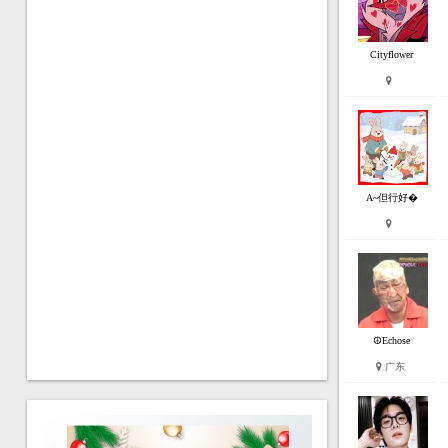
Cityflower
A~但行好�
☮Echose
广东