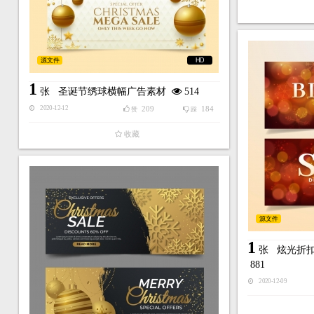
源文件
HD
1
张
圣诞节绣球横幅广告素材
514
209
184
2020-12-12
赞
踩
收藏
源文件
1
张
炫光折
881
2020-12-09