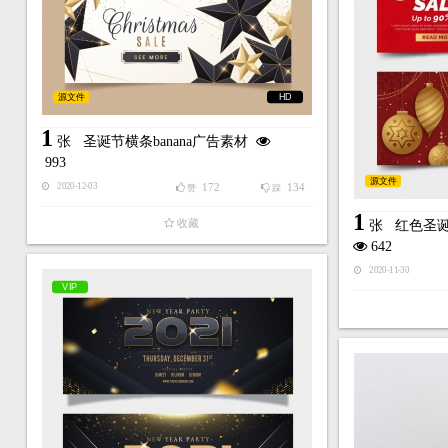
源文件
HD
1
张
圣诞节横条banana广告素材
993
源文件
172
134
2020-12-03
赞
踩
1
收藏
张
红色圣诞
642
2020-11-30
VIP