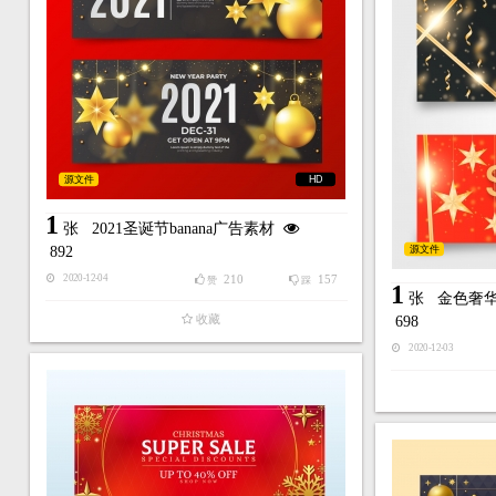
源文件
HD
1
张
2021圣诞节banana广告素材
源文件
892
210
157
2020-12-04
赞
踩
1
张
金色奢
收藏
698
2020-12-03