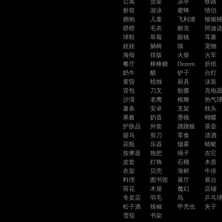
公寓
货架
凉亭
铁路
射箭
游泳
蜜蜂
情侣
拥抱
儿童
飞利浦
猕猴
脐橙
毛衣
耐克
阿迪
球鞋
草莓
眼镜
耳塞
娃娃
躺椅
猫
宠物
海报
排版
火柴
火车
餐厅
棒棒糖
Dezeen
折纸
奶牛
醋
铲子
台灯
黄昏
蜡烛
厨具
泳装
背包
刀叉
骷髅
充电
沙漠
老鹰
根雕
热气
薯条
安卓
支架
枕头
果酱
奶昔
墨镜
蝴蝶
护肤品
外套
跷跷板
茶壶
骏马
剪刀
零食
清酒
花瓶
乐器
烟雾
蜻蜓
按摩器
拖把
绳子
吉它
皮套
灯饰
石榴
木质
衣架
贝壳
海鲜
牛排
料理
图书馆
展厅
展台
荷花
木屋
魔幻
店铺
专卖店
羽毛
鸟
乒乓
松子酒
辣椒
甲壳虫
夹子
雪茄
书架