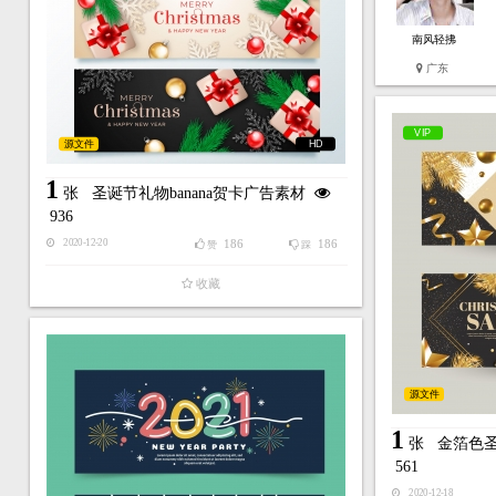
南风轻拂
广东
VIP
源文件
HD
1
张
圣诞节礼物banana贺卡广告素材
936
186
186
2020-12-20
赞
踩
收藏
源文件
1
张
金箔色圣
561
2020-12-18