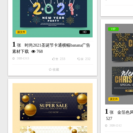
VIP
源文件
HD
1
张
时尚2021圣诞节卡通横幅banana广告
素材下载
768
233
232
2020-12-13
赞
踩
收藏
源文件
1
张
金箔色
527
2020-12-12