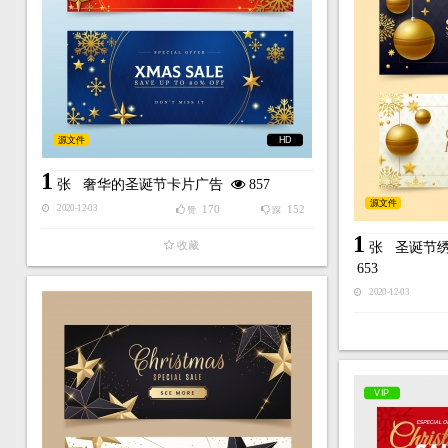
源文件
HD
1
张
奢华的圣诞节卡片广告
857
源文件
170
152
2020-12-03
赞
踩
1
收藏
张
圣诞节绣
653
2020-12-03
VIP