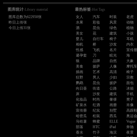
图库统计
最热标签
-Library material
-Hot Tags
图库总数为622950张
女人
汽车
时装
老虎
昨日上传张
水果
彩妆
风景
动物
今日上传31张
酒
昆虫
绿色
植物
美女
花
建筑
小孩
婴儿
自行车
椅子
耳机
相机
桥
沙发
内衣
性感
飞机
名片
宣传
避孕套
刀
眩光
海
狼
品牌
自然
大象
美食
披萨
人像
摩托
插画
艺术
高清
椅子
狂野
男人
少妇
宗教
鹦鹉
昆虫
披萨
面包
向日葵
街道
公路
冰箱
床
沙发
建筑
手机
化妆品
时尚
奢侈
凳子
矿泉水
红酒
画册
肖像
宣传册
纪实
别墅
高跟
哈密瓜
松鼠
西瓜
奥运
马铃薯
蜂蜜
ELLE
Vogue
部落
HTC
iPad
奔驰
香水
竹子
海滨
夜景