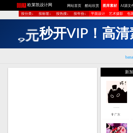
欧莱凯设计网
网站首页
酷站欣赏
图库素材
AI源文
按分类↓
按标签↓
按热搜↓
按年份↓
平面设计
艺术摄影
包
多
组
图
生
成
短
bana
新加
……
广东