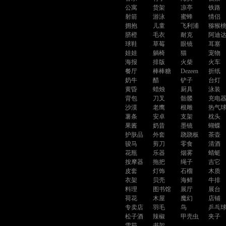
公寓
货架
凉亭
铁路
射箭
游泳
蜜蜂
情侣
拥抱
儿童
飞利浦
猕猴
脐橙
毛衣
耐克
阿迪
球鞋
草莓
眼镜
耳塞
娃娃
躺椅
猫
宠物
海报
排版
火柴
火车
餐厅
棒棒糖
Dezeen
折纸
奶牛
醋
铲子
台灯
黄昏
蜡烛
厨具
泳装
背包
刀叉
骷髅
充电
沙漠
老鹰
根雕
热气
薯条
安卓
支架
枕头
果酱
奶昔
墨镜
蝴蝶
护肤品
外套
跷跷板
茶壶
骏马
剪刀
零食
清酒
花瓶
乐器
烟雾
蜻蜓
按摩器
拖把
绳子
吉它
皮套
灯饰
石榴
木质
衣架
贝壳
海鲜
牛排
料理
图书馆
展厅
展台
荷花
木屋
魔幻
店铺
专卖店
羽毛
鸟
乒乓
松子酒
辣椒
甲壳虫
夹子
雪茄
书架