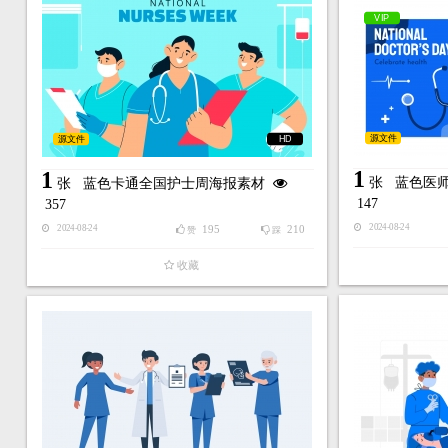
VIP
源文件
源文件
HD
1
1
张
蓝色医师
张
蓝色卡通全国护士周海报素材
147
357
2024-08-24
195
210
2024-08-24
赞
踩
收藏