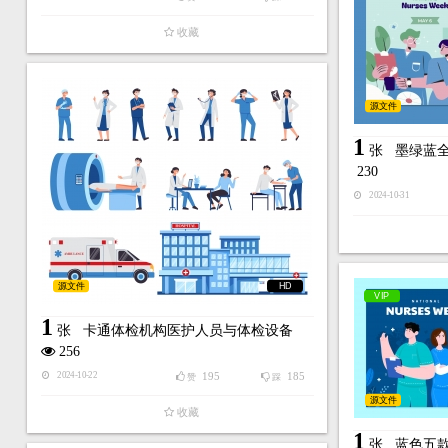
收藏
源文件
1
张
墨绿蓝
230
2024-10-31
源文件
HD
VIP
1
张
卡通体检机构医护人员与体检设备
256
195
185
2024-10-22
赞
踩
源文件
收藏
1
张
蓝色五