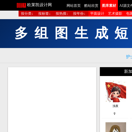
欧莱凯设计网
网站首页
酷站欣赏
图库素材
AI源文
按分类↓
按标签↓
按热搜↓
按年份↓
平面设计
艺术摄影
包
多
组
图
生
成
短
护
新加
浅夜