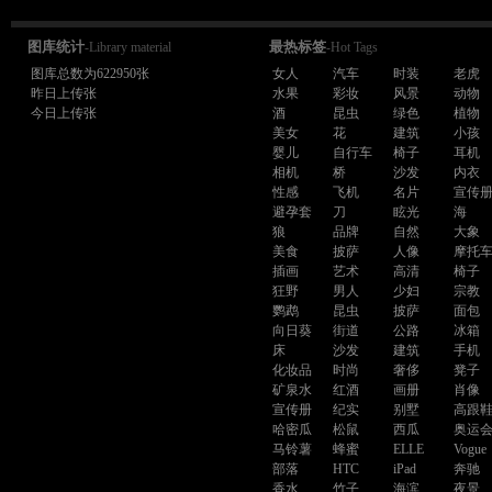
图库统计
最热标签
-Library material
-Hot Tags
图库总数为622950张
女人
汽车
时装
老虎
昨日上传张
水果
彩妆
风景
动物
今日上传张
酒
昆虫
绿色
植物
美女
花
建筑
小孩
婴儿
自行车
椅子
耳机
相机
桥
沙发
内衣
性感
飞机
名片
宣传
避孕套
刀
眩光
海
狼
品牌
自然
大象
美食
披萨
人像
摩托
插画
艺术
高清
椅子
狂野
男人
少妇
宗教
鹦鹉
昆虫
披萨
面包
向日葵
街道
公路
冰箱
床
沙发
建筑
手机
化妆品
时尚
奢侈
凳子
矿泉水
红酒
画册
肖像
宣传册
纪实
别墅
高跟
哈密瓜
松鼠
西瓜
奥运
马铃薯
蜂蜜
ELLE
Vogue
部落
HTC
iPad
奔驰
香水
竹子
海滨
夜景