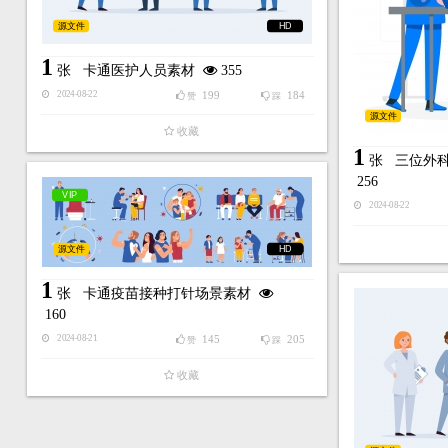
源文件
HD
1
张
卡通医护人员素材
355
199
184
2024-08-22
赞
踩
源文件
收藏
1
张
三位外
256
VIP
2024-08-22
源文件
HD
1
张
卡通疫苗接种打针场景素材
160
145
205
2024-08-21
赞
踩
收藏