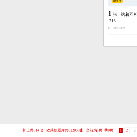
源文件
1
张
站着互
213
2024-08-21
护士共314 套 欧莱凯图库共622950张 当前为1页 共9页
1
2
3