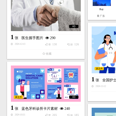
Ray
广东
HD
1
张
医生握手图片
290
130
126
2024-12-13
赞
踩
收藏
源文件
1
张
全国护
2024-11-12
源文件
HD
1
张
蓝色牙科诊所卡片素材
240
205
185
2024-10-31
赞
踩