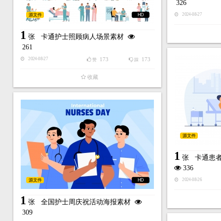
326
源文件
HD
2024-08-27
1
张
卡通护士照顾病人场景素材
261
173
173
2024-08-27
赞
踩
收藏
源文件
1
张
卡通患
336
源文件
HD
2024-08-26
1
张
全国护士周庆祝活动海报素材
309