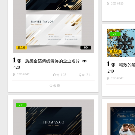
2023-05-20
VIP
源文件
HD
源文件
1
张
质感金箔斜线装饰的企业名片
1
张
精致的
428
249
195
211
2023-05-07
赞
踩
2023-05-07
收藏
VIP