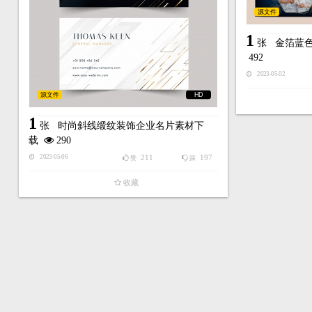
源文件
1
张
金箔蓝
492
2023-05-02
源文件
HD
1
张
时尚斜线缎纹装饰企业名片素材下
载
290
211
197
2023-05-06
赞
踩
收藏