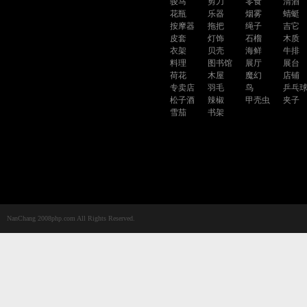
骏马
剪刀
零食
清酒
花瓶
乐器
烟雾
蜻蜓
按摩器
拖把
绳子
吉它
皮套
灯饰
石榴
木质
衣架
贝壳
海鲜
牛排
料理
图书馆
展厅
展台
荷花
木屋
魔幻
店铺
专卖店
羽毛
鸟
乒乓
松子酒
辣椒
甲壳虫
夹子
雪茄
书架
NanChang 2008php.com All Rights Reserved.