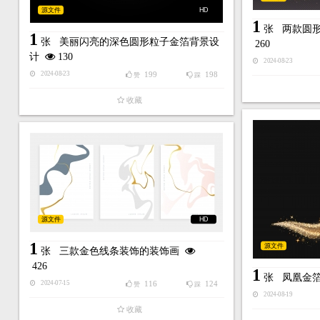
源文件
HD
1
张
两款圆
1
张
美丽闪亮的深色圆形粒子金箔背景设
260
计
130
2024-08-23
199
198
2024-08-23
赞
踩
收藏
源文件
HD
1
源文件
张
三款金色线条装饰的装饰画
426
1
张
凤凰金
116
124
2024-07-15
赞
踩
2024-08-19
收藏