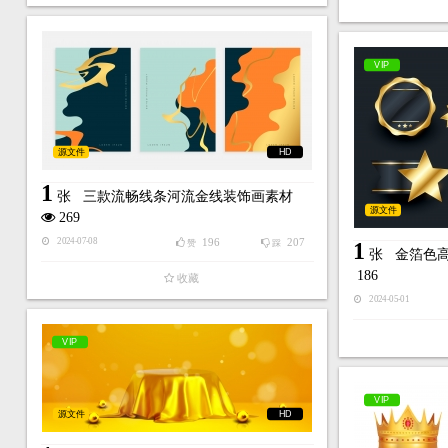
VIP
源文件
HD
1
张
三款流畅线条河流金线装饰画素材
源文件
269
196
207
2024-07-08
赞
踩
1
张
金箔色
186
收藏
2024-05-01
VIP
VIP
源文件
HD