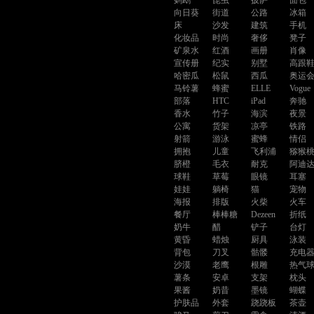
鹦鹉
昆虫
披萨
面包
向日葵
街道
公路
冰箱
床
沙发
建筑
手机
化妆品
时尚
奢侈
凳子
矿泉水
红酒
画册
肖像
宣传册
纪实
别墅
高跟
哈密瓜
松鼠
西瓜
奥运
马铃薯
蜂蜜
ELLE
Vogue
部落
HTC
iPad
奔驰
香水
竹子
海滨
夜景
公寓
货架
凉亭
铁路
射箭
游泳
蜜蜂
情侣
拥抱
儿童
飞利浦
猕猴
脐橙
毛衣
耐克
阿迪
球鞋
草莓
眼镜
耳塞
娃娃
躺椅
猫
宠物
海报
排版
火柴
火车
餐厅
棒棒糖
Dezeen
折纸
奶牛
醋
铲子
台灯
黄昏
蜡烛
厨具
泳装
背包
刀叉
骷髅
充电
沙漠
老鹰
根雕
热气
薯条
安卓
支架
枕头
果酱
奶昔
墨镜
蝴蝶
护肤品
外套
跷跷板
茶壶