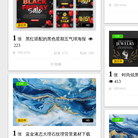
2023-10-16
源文件
HD
1
VIP
张
黑红搭配的黑色星期五气球海报
223
172
169
2023-10-16
赞
踩
源文件
收藏
1
张
时尚炫
413
VIP
2023-08-12
VIP
源文件
HD
1
张
蓝金液态大理石纹理背景素材下载