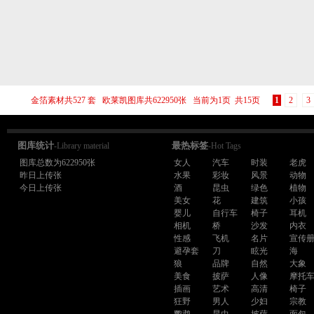
金箔素材共527 套 欧莱凯图库共622950张 当前为1页 共15页
1
2
3
图库统计
最热标签
-Library material
-Hot Tags
图库总数为622950张
女人
汽车
时装
老虎
昨日上传张
水果
彩妆
风景
动物
今日上传张
酒
昆虫
绿色
植物
美女
花
建筑
小孩
婴儿
自行车
椅子
耳机
相机
桥
沙发
内衣
性感
飞机
名片
宣传
避孕套
刀
眩光
海
狼
品牌
自然
大象
美食
披萨
人像
摩托
插画
艺术
高清
椅子
狂野
男人
少妇
宗教