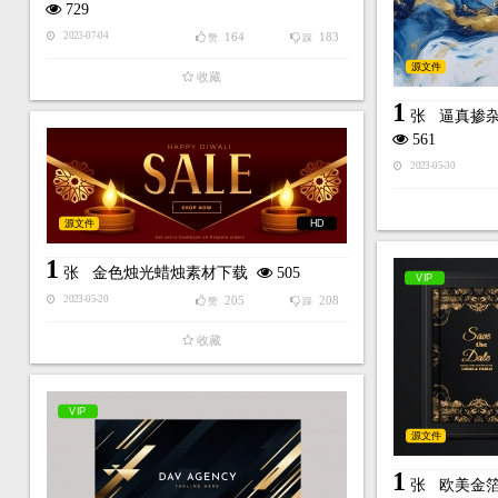
729
164
183
2023-07-04
赞
踩
源文件
收藏
1
张
逼真掺
561
2023-05-30
源文件
HD
1
张
金色烛光蜡烛素材下载
505
VIP
205
208
2023-05-20
赞
踩
收藏
VIP
源文件
1
张
欧美金