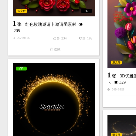
源文件
HD
1
张
红色玫瑰邀请卡邀请函素材
205
234
192
2024-08-26
赞
踩
收藏
源文件
VIP
1
张
3D优雅
卡
329
2024-08-26
源文件