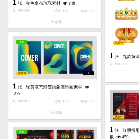
1
张
金色桌布珍珠素材
148
128
126
2024-04-21
赞
踩
收藏
VIP
源文件
1
张
九款黄
2024-03-12
源文件
HD
1
张
绿黄液态渐变抽象装饰画素材
279
171
139
2023-10-16
赞
踩
收藏
源文件
1
张
红黑搭
VIP
板
459