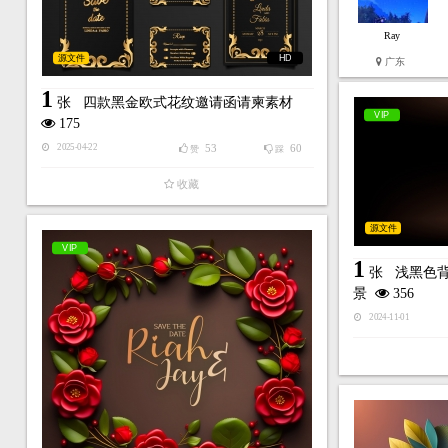
Ray
源文件
HD
广东
1
张
四款黑金欧式花纹邀请函请柬素材
VIP
175
53
60
2025-04-22
赞
踩
收藏
源文件
VIP
1
张
浅黑色
景
356
2024-11-01