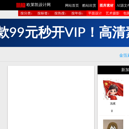
欧莱凯设计网
网站首页
酷站欣赏
图库素材
AI源文
按分类↓
按标签↓
按热搜↓
按年份↓
平面设计
艺术摄影
包
9
9
元
秒
开
V
I
P
！
高
清
款
金箔
新加
浅夜