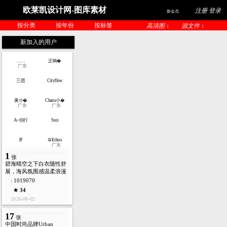
欧莱凯设计网-图库素材
注册 登录
新会员
按分类
按年份
按标签
高清图 ↓
源文件 ↓
新加入的用户
……
正晌�
广东
三思
Cityflow
黄小�
Chaos小�
广东
广东
A~但行
Sun
JF
☮Echos
广东
1
张
碧海晴空之下白衣随性舒
展，海风氛围感温柔浪漫
: 1019070
★ 34
2026-08-02
17
张
中国时尚品牌Urban