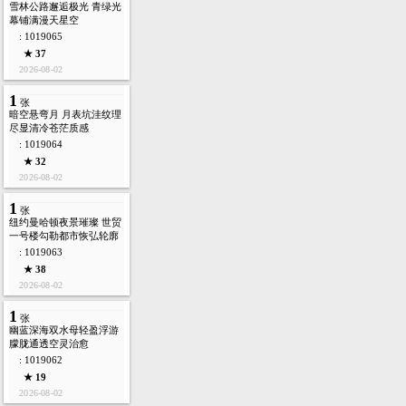
雪林公路邂逅极光 青绿光
幕铺满漫天星空
: 1019065
★ 37
2026-08-02
1
张
暗空悬弯月 月表坑洼纹理
尽显清冷苍茫质感
: 1019064
★ 32
2026-08-02
1
张
纽约曼哈顿夜景璀璨 世贸
一号楼勾勒都市恢弘轮廓
: 1019063
★ 38
2026-08-02
1
张
幽蓝深海双水母轻盈浮游
朦胧通透空灵治愈
: 1019062
★ 19
2026-08-02