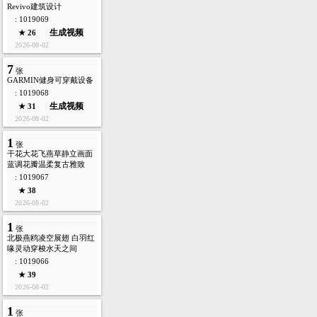
Revivo建筑设计
: 1019069
生成视频
★ 26
2026-08-02
7
张
GARMIN健身可穿戴设备
: 1019068
生成视频
★ 31
2026-08-02
1
张
干花大花飞燕草静立画面
蓝调花瓣温柔复古雅致
: 1019067
★ 38
2026-08-02
1
张
北极燕鸥凌空展翅 白羽红
喙灵动穿梭水天之间
: 1019066
★ 39
2026-08-02
1
张