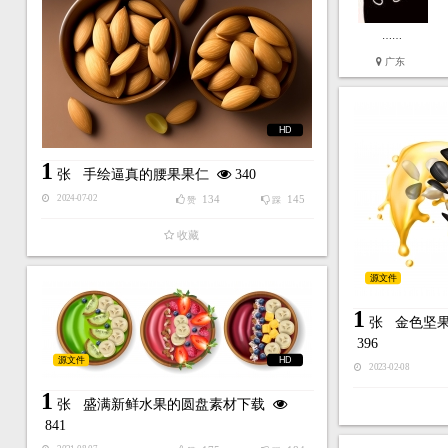
……
广东
HD
1
张
手绘逼真的腰果果仁
340
134
145
2024-07-02
赞
踩
收藏
源文件
1
张
金色坚
396
源文件
HD
2023-02-08
1
张
盛满新鲜水果的圆盘素材下载
841