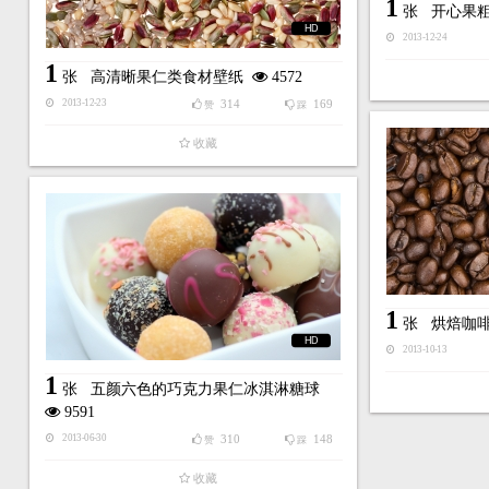
1
张
开心果
HD
2013-12-24
1
张
高清晰果仁类食材壁纸
4572
314
169
2013-12-23
赞
踩
收藏
1
张
烘焙咖
HD
2013-10-13
1
张
五颜六色的巧克力果仁冰淇淋糖球
9591
310
148
2013-06-30
赞
踩
收藏