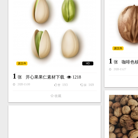
源文件
1
张
咖啡色
源文件
HD
2020-11-27
1
张
开心果果仁素材下载
1218
193
169
2020-11-30
赞
踩
收藏