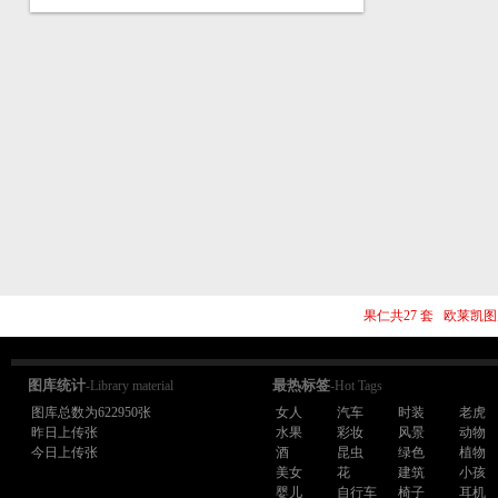
果仁共27 套 欧莱凯图
图库统计
最热标签
-Library material
-Hot Tags
图库总数为622950张
女人
汽车
时装
老虎
昨日上传张
水果
彩妆
风景
动物
今日上传张
酒
昆虫
绿色
植物
美女
花
建筑
小孩
婴儿
自行车
椅子
耳机