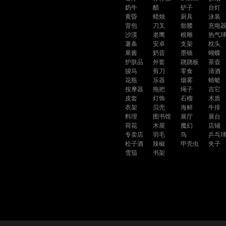
奶牛
醋
铲子
台灯
黄昏
蜡烛
厨具
泳装
背包
刀叉
骷髅
充电
沙漠
老鹰
根雕
热气
薯条
安卓
支架
枕头
果酱
奶昔
墨镜
蝴蝶
护肤品
外套
跷跷板
茶壶
骏马
剪刀
零食
清酒
花瓶
乐器
烟雾
蜻蜓
按摩器
拖把
绳子
吉它
皮套
灯饰
石榴
木质
衣架
贝壳
海鲜
牛排
料理
图书馆
展厅
展台
荷花
木屋
魔幻
店铺
专卖店
羽毛
鸟
乒乓
松子酒
辣椒
甲壳虫
夹子
雪茄
书架