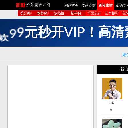
欧莱凯设计网
网站首页
酷站欣赏
图库素材
AI源文
按分类↓
按标签↓
按热搜↓
按年份↓
平面设计
艺术摄影
包
多
组
图
生
成
短
果
新加
HTJ