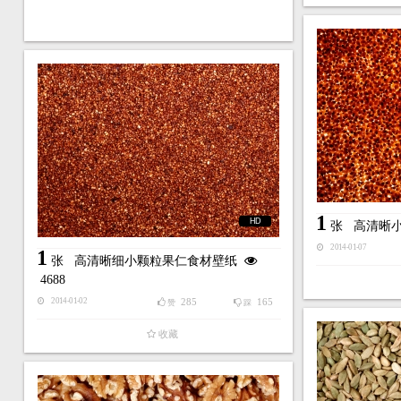
1
HD
张
高清晰
2014-01-07
1
张
高清晰细小颗粒果仁食材壁纸
4688
285
165
2014-01-02
赞
踩
收藏