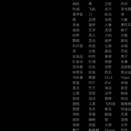
相机
桥
沙发
内衣
性感
飞机
名片
宣传
避孕套
刀
眩光
海
狼
品牌
自然
大象
美食
披萨
人像
摩托
插画
艺术
高清
椅子
狂野
男人
少妇
宗教
鹦鹉
昆虫
披萨
面包
向日葵
街道
公路
冰箱
床
沙发
建筑
手机
化妆品
时尚
奢侈
凳子
矿泉水
红酒
画册
肖像
宣传册
纪实
别墅
高跟
哈密瓜
松鼠
西瓜
奥运
马铃薯
蜂蜜
ELLE
Vogue
部落
HTC
iPad
奔驰
香水
竹子
海滨
夜景
公寓
货架
凉亭
铁路
射箭
游泳
蜜蜂
情侣
拥抱
儿童
飞利浦
猕猴
脐橙
毛衣
耐克
阿迪
球鞋
草莓
眼镜
耳塞
娃娃
躺椅
猫
宠物
海报
排版
火柴
火车
餐厅
棒棒糖
Dezeen
折纸