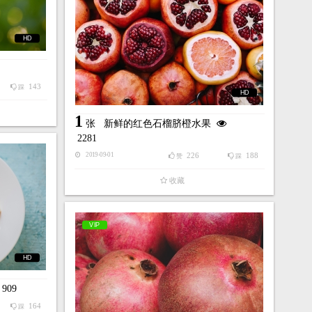
HD
143
踩
HD
1
张
新鲜的红色石榴脐橙水果
2281
226
188
2019-09-01
赞
踩
收藏
VIP
HD
909
164
踩