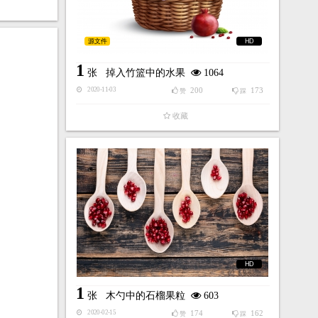
源文件
HD
1
张
掉入竹篮中的水果
1064
200
173
2020-11-03
赞
踩
收藏
HD
1
张
木勺中的石榴果粒
603
174
162
2020-02-15
赞
踩