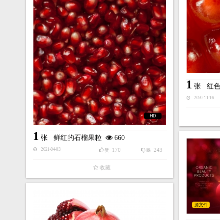
1
张
红
2020-11-16
HD
1
张
鲜红的石榴果粒
660
170
243
2021-04-03
赞
踩
收藏
源文件