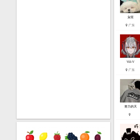
貟笙
广东
Vill-V
广东
努力的天