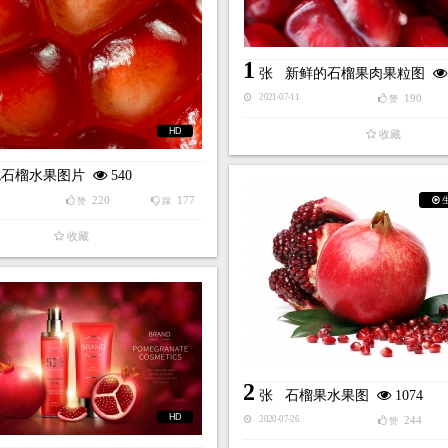
1
张
新鲜的石榴果肉果粒图
190
2021-07-11
赞
HD
收藏
色石榴水果图片
540
220
177
赞
踩
收藏
2
张
石榴果水果图
1074
HD
244
2020-07-26
赞