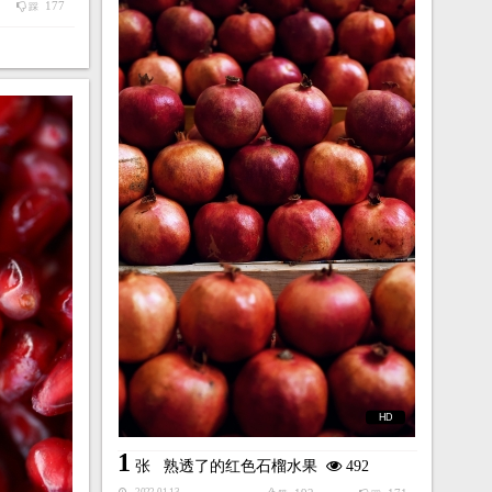
177
踩
HD
1
张
熟透了的红色石榴水果
492