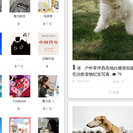
努力的天
马庆华
广东
……
正晌午说
1
广东
张
户外草坪西高地白梗抓拍摄
毛治愈宠物纪实写真
79
27
2026-07-04
赞
收藏
Cityflower
黄小兵（
广东