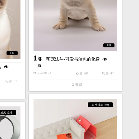
HD
HD
1
张
萌宠法斗-可爱与治愈的化身
206
写
48
47
2025-08-02
赞
踩
32
踩
收藏
生成短视频
生成短视频