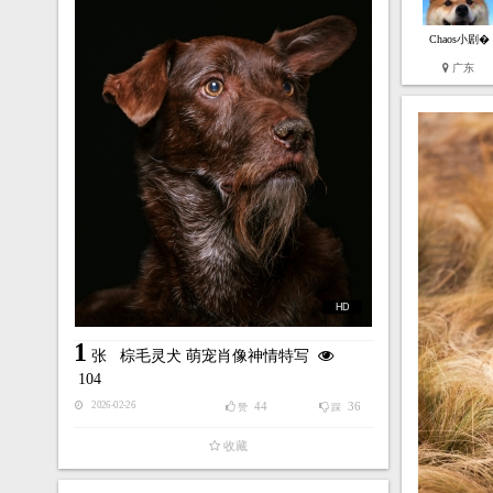
Chaos小剧�
广东
HD
1
张
棕毛灵犬 萌宠肖像神情特写
104
44
36
2026-02-26
赞
踩
收藏