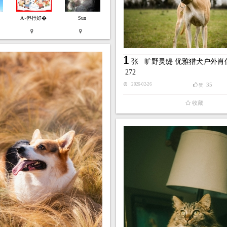
A~但行好�
Sun
1
张
旷野灵缇 优雅猎犬户外肖
272
35
2026-02-26
赞
收藏