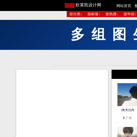
欧莱凯设计网
网站首页
按分类↓
按标签↓
按热搜↓
按年份↓
V
全
款
9
9
元
秒
开
[有关注内
广东