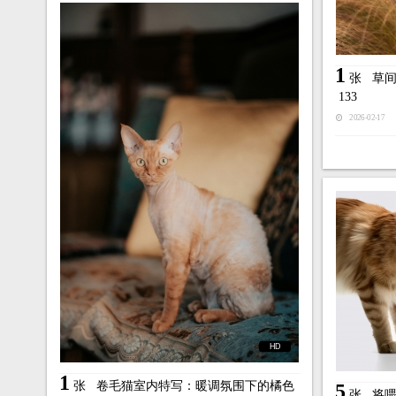
1
张
草间
133
2026-02-17
HD
1
张
卷毛猫室内特写：暖调氛围下的橘色
5
张
将