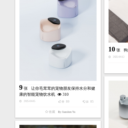
10
张
狗
2025-04-12
9
张
让你毛茸茸的宠物朋友保持水分和健
康的智能宠物饮水机
310
89
85
2025-04-05
赞
踩
收藏
By:Jianshen Yu