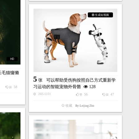
生成短视频
HD
长毛猫慵懒
5
张
可以帮助受伤狗按照自己方式重新学
习运动的智能宠物外骨骼
128
58
踩
56
47
2025-12-31
赞
踩
收藏
By:Leijing Zho