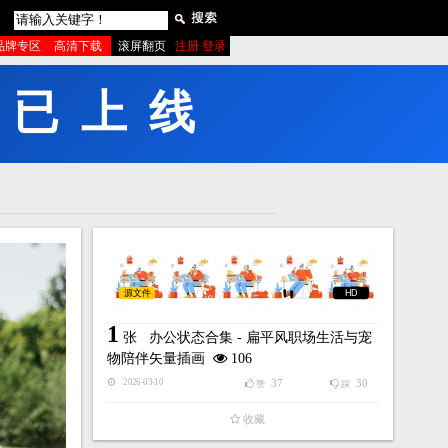
品牌专区
高清下载
滚屏翻页
注册 登录
线
上
已
源文件
HD
1
张
办公状态合集 - 扁平风职场生活与宠
物陪伴矢量插画
106
37
30
2026-03-10
赞
踩
收藏