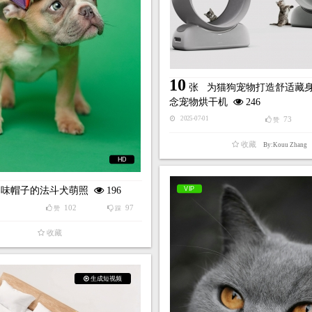
10
张
为猫狗宠物打造舒适藏
念宠物烘干机
246
73
2025-07-01
赞
收藏
By:Kouu Zhang
HD
VIP
趣味帽子的法斗犬萌照
196
102
97
赞
踩
收藏
生成短视频