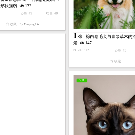
龙形状猫碗
132
49
48
赞
踩
收藏
By:Xueyong Lia
1
张
棕白卷毛犬与青绿草木的
景
147
45
2025-11-29
赞
收藏
VIP