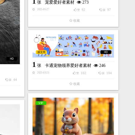
1
张
宠爱爱好者素材
273
92
97
2025-05-27
赞
踩
收藏
源文件
HD
HD
1
张
卡通宠物领养爱好者素材
246
102
104
2025-03-21
赞
踩
44
踩
收藏
VIP