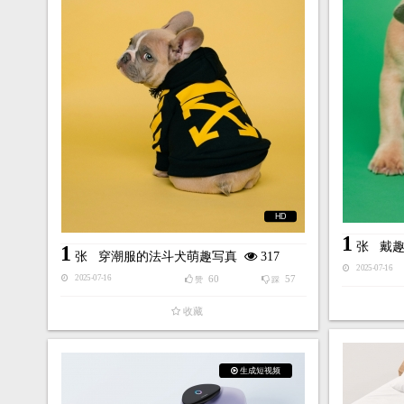
HD
1
张
戴
1
张
穿潮服的法斗犬萌趣写真
317
2025-07-16
60
57
2025-07-16
赞
踩
收藏
生成短视频