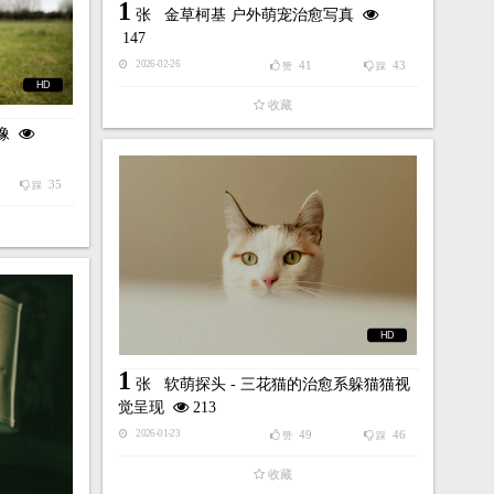
1
张
金草柯基 户外萌宠治愈写真
147
41
43
2026-02-26
赞
踩
HD
收藏
像
35
踩
HD
1
张
软萌探头 - 三花猫的治愈系躲猫猫视
觉呈现
213
49
46
2026-01-23
赞
踩
收藏