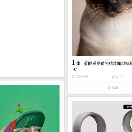
1
张
蓝眼暹罗猫的精致面部特
97
33
2025-09-06
赞
收藏