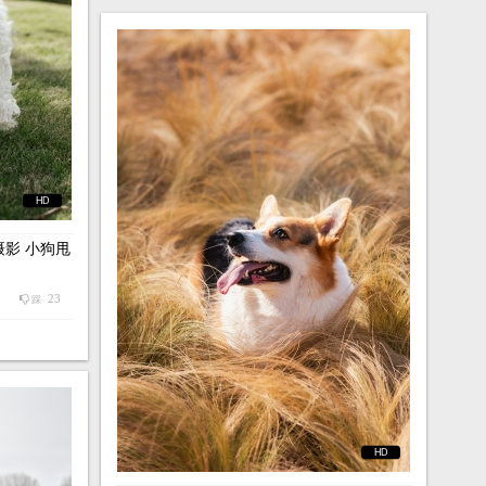
HD
影 小狗甩
23
踩
HD