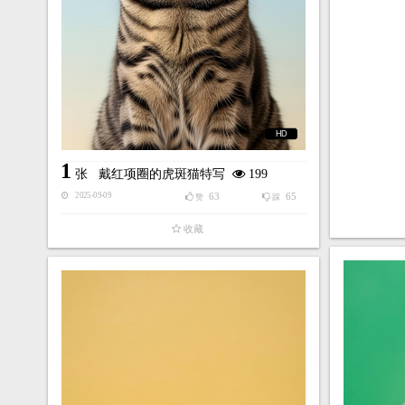
HD
1
张
戴红项圈的虎斑猫特写
199
63
65
2025-09-09
赞
踩
收藏