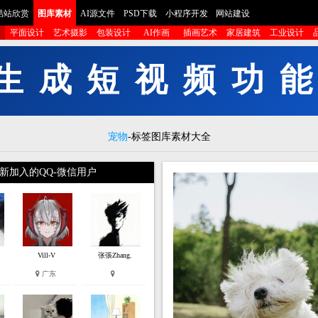
酷站欣赏
图库素材
AI源文件
PSD下载
小程序开发
网站建设
平面设计
艺术摄影
包装设计
AI作画
插画艺术
家居建筑
工业设计
！
P
I
宠物
-标签图库素材大全
新加入的QQ-微信用户
Vill-V
张張Zhang.
广东