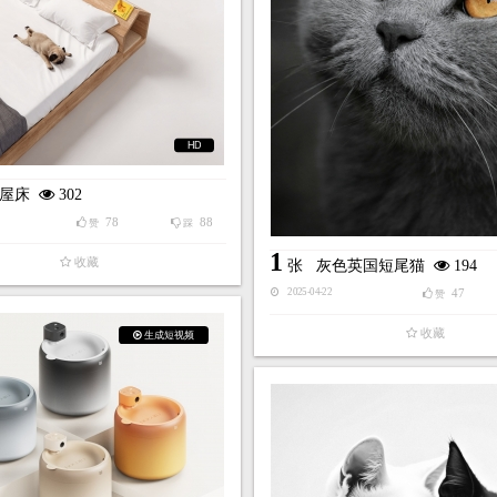
HD
屋床
302
78
88
赞
踩
1
收藏
张
灰色英国短尾猫
194
47
2025-04-22
赞
收藏
生成短视频