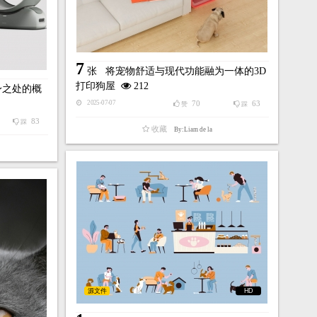
7
张
将宠物舒适与现代功能融为一体的3D
打印狗屋
212
身之处的概
70
63
2025-07-07
赞
踩
83
踩
收藏
By:Liam de la
源文件
HD