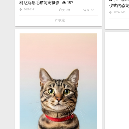
柯尼斯卷毛猫萌宠摄影
197
仪式的恐
59
58
2026-01-11
赞
踩
2025-12-19
收藏