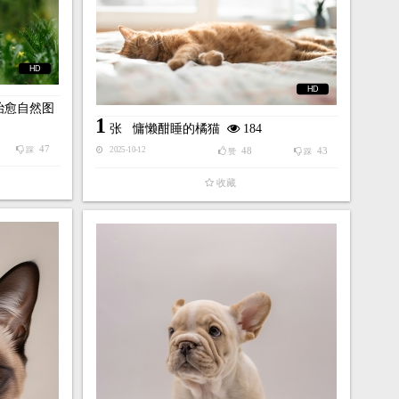
HD
HD
治愈自然图
1
张
慵懒酣睡的橘猫
184
47
踩
48
43
2025-10-12
赞
踩
收藏