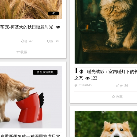
HD
萌宠-柯基犬的秋日惬意时光
42
38
赞
踩
收藏
1
张
暖光绒影：室内暖灯下的
生成短视频
之态
122
56
2026-01-15
赞
收藏
喂食重新想象成一种深思熟虑日常