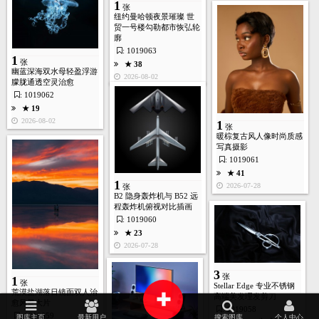
1
张
纽约曼哈顿夜景璀璨 世
贸一号楼勾勒都市恢弘轮
廓
: 1019063
1
张
★ 38
幽蓝深海双水母轻盈浮游
2026-08-02
朦胧通透空灵治愈
: 1019062
★ 19
2026-08-02
1
张
暖棕复古风人像时尚质感
写真摄影
: 1019061
★ 41
首页
图库
酷站
矢量
高清
模板
建站
1
2026-07-28
张
B2 隐身轰炸机与 B52 远
程轰炸机俯视对比插画
: 1019060
★ 23
2026-07-28
3
张
1
张
Stellar Edge 专业不锈钢
+
荒漠盐湖落日镜面双人治
高端美发理发剪刀
愈风景大片
: 1019058
: 1019059
图库主页
最新用户
搜索图库
个人中心