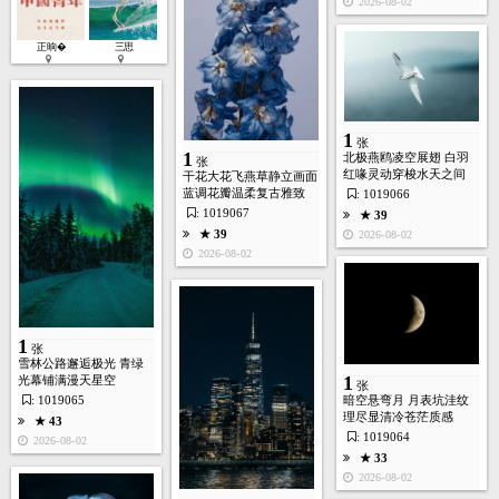
2026-08-02
正晌�
三思
1
张
1
北极燕鸥凌空展翅 白羽
张
红喙灵动穿梭水天之间
干花大花飞燕草静立画面
蓝调花瓣温柔复古雅致
: 1019066
: 1019067
★ 39
★ 39
2026-08-02
2026-08-02
1
张
雪林公路邂逅极光 青绿
1
光幕铺满漫天星空
张
: 1019065
暗空悬弯月 月表坑洼纹
理尽显清冷苍茫质感
★ 43
: 1019064
2026-08-02
★ 33
2026-08-02