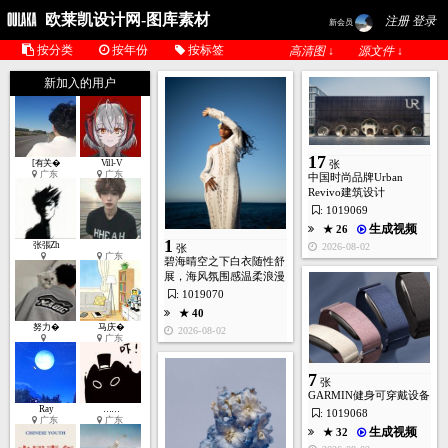
欧莱凯设计网-图库素材
注册 登录
新会员
按分类
按年份
按标签
高清图 ↓
源文件 ↓
新加入的用户
17
[有关�
Vill-V
张
广东
广东
中国时尚品牌Urban
Revivo建筑设计
: 1019069
生成视频
★ 26
1
张張Zh
2026-08-02
张
广东
碧海晴空之下白衣随性舒
展，海风氛围感温柔浪漫
: 1019070
★ 40
努力�
马庆�
2026-08-02
广东
7
张
GARMIN健身可穿戴设备
Ray
……
: 1019068
广东
广东
生成视频
★ 32