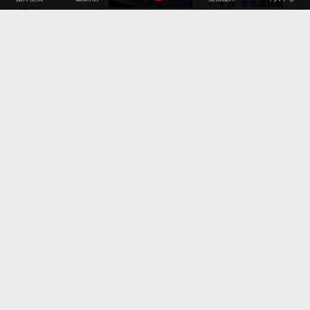
生成视频
★ 38
★ 51
2026-07-28
16
2025
2024
张
AI源文件
艺术摄影
家居建筑
AI作画
2026-07-28
NANOLEAF-将环境照明
和桌面组织结合在一起的
包装设计
时装展示
APP界面
工业设计
智能LED显示器支架
2023
2022
: 1019057
生成视频
★ 38
品牌专区
插画艺术
平面设计
韩国素材
2026-07-28
2021
2020
6
标志徽标
张
稳定的台灯
2019
2018
: 1019056
取消
生成视频
★ 38
2026-07-28
2017
2016
1
4
张
张
西西里马扎里诺山城与埃
三星GALAXY Z FOLD 8
2015
2014
特纳火山暮色
手机
: 1019055
: 1019054
★ 53
生成视频
★ 42
1
2013
2012
张
2026-07-28
2026-07-28
碧草孤树静水，清新治愈
原野风光
2011
2010
: 1019053
★ 50
2026-07-28
2009
最新