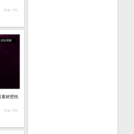
195
踩
生成短视频
页素材壁纸
294
踩