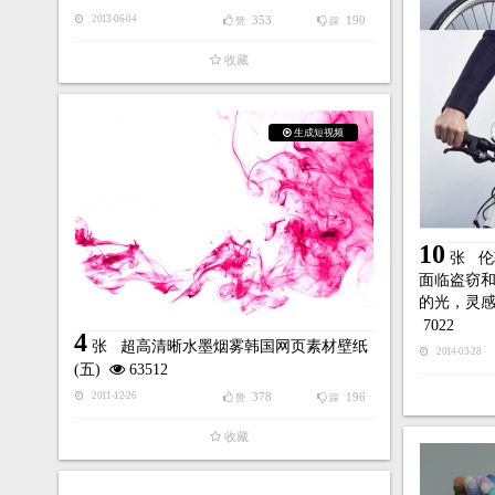
353
190
2013-06-04
赞
踩
收藏
生成短视频
10
张
伦
面临盗窃
的光，灵
7022
4
张
超高清晰水墨烟雾韩国网页素材壁纸
2014-03-28
(五)
63512
378
196
2011-12-26
赞
踩
收藏