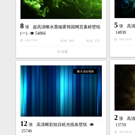
5
8
张
高
张
超高清晰水墨烟雾韩国网页素材壁纸
14830
(一)
54866
2011-10-19
380
235
2011-12-06
赞
踩
收藏
生成短视频
2
张
高
12
张
高清晰彩炫目眩光线条壁纸
13759
25746
2011-09-28