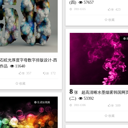
(四)
57657
423
2011-12-25
赞
收藏
石眩光厚度字母数字排版设计-西
r作品
11640
357
172
赞
踩
收藏
8
张
超高清晰水墨烟雾韩国网
(二)
53392
生成短视频
509
2011-12-06
赞
收藏