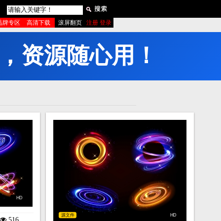
品牌专区
高清下载
滚屏翻页
注册 登录
，
资
源
随
心
用
！
HD
源文件
HD
516