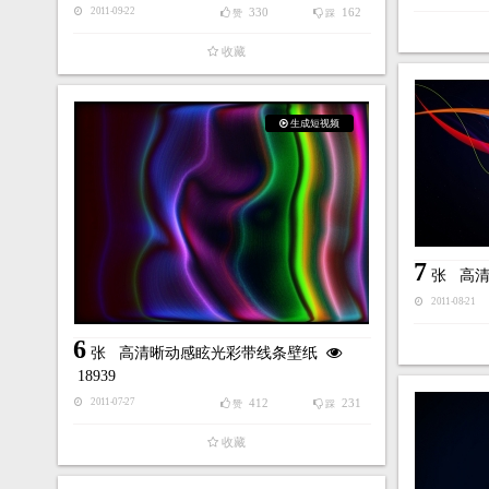
330
162
2011-09-22
赞
踩
收藏
生成短视频
7
张
高
2011-08-21
6
张
高清晰动感眩光彩带线条壁纸
18939
412
231
2011-07-27
赞
踩
收藏