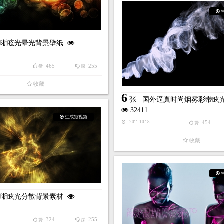
清晰眩光晕光背景壁纸
465
255
赞
踩
收藏
6
张
国外逼真时尚烟雾彩带眩
32411
生成短视频
454
2011-10-18
赞
收藏
清晰眩光分散背景素材
324
255
赞
踩