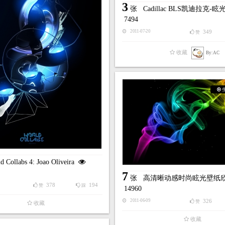
3
张
Cadillac BLS凯迪拉克-
7494
349
2011-07-20
赞
收藏
By:AC
d Collabs 4: Joao Oliveira
7
张
高清晰动感时尚眩光壁纸
378
194
赞
踩
14960
326
2011-06-09
赞
收藏
收藏