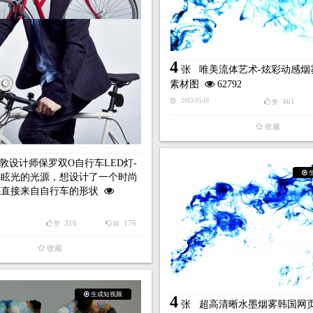
4
张
唯美流体艺术-炫彩动感烟
素材图
62792
461
2013-05-16
赞
收藏
敦设计师保罗双O自行车LED灯-
和眩光的光源，想设计了一个时尚
感直接来自自行车的形状
316
176
赞
踩
收藏
生成短视频
4
张
超高清晰水墨烟雾韩国网