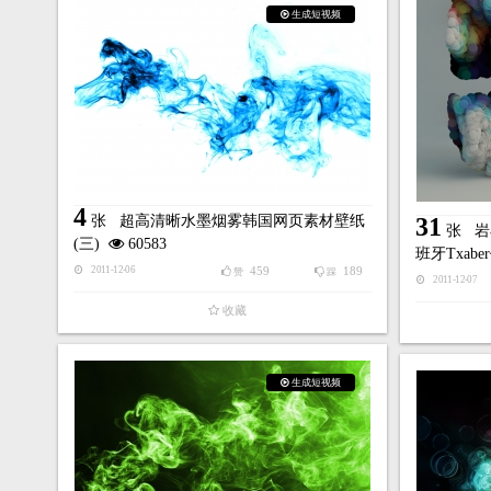
生成短视频
4
张
超高清晰水墨烟雾韩国网页素材壁纸
31
张
岩
(三)
60583
班牙Txabe
459
189
2011-12-06
赞
踩
2011-12-07
收藏
生成短视频