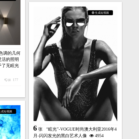
生成短视频
色调的几何
灵活的照明
予了无眩光
177
踩
生成短视频
6
张
“眩光”-VOGUE时尚澳大利亚2016年4
月-闪闪发光的黑白艺术人像
4954