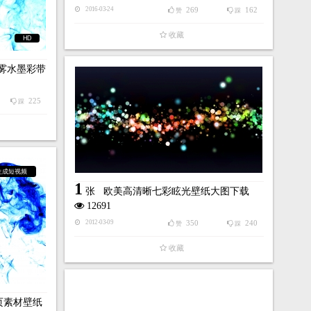
269
162
2016-03-24
赞
踩
收藏
HD
雾水墨彩带
225
踩
生成短视频
1
张
欧美高清晰七彩眩光壁纸大图下载
12691
350
240
2012-03-09
赞
踩
收藏
页素材壁纸