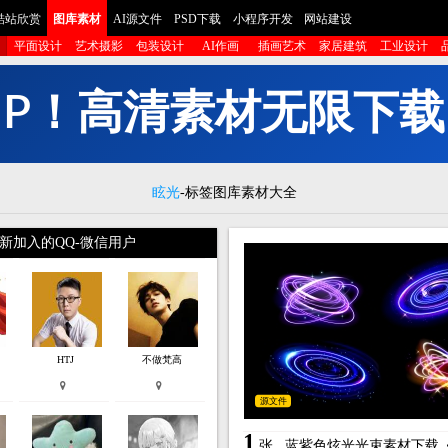
酷站欣赏
图库素材
AI源文件
PSD下载
小程序开发
网站建设
平面设计
艺术摄影
包装设计
AI作画
插画艺术
家居建筑
工业设计
I
P
！
高
清
素
材
无
限
下
载
眩光
-标签图库素材大全
新加入的QQ-微信用户
HTJ
不做梵高
源文件
1
张
蓝紫色炫光光束素材下载