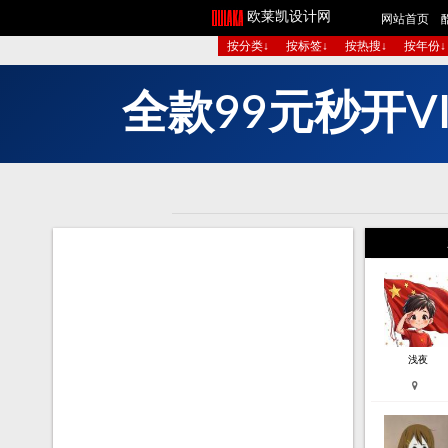
欧莱凯设计网
网站首页
按分类↓
按标签↓
按热搜↓
按年份↓
多
V
开
秒
元
浅夜