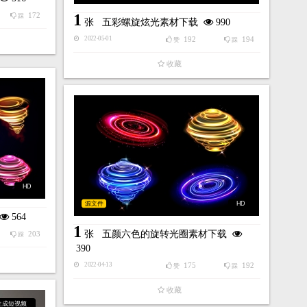
172
1
踩
张
五彩螺旋炫光素材下载
990
192
194
2022-05-01
赞
踩
收藏
HD
源文件
HD
564
1
张
五颜六色的旋转光圈素材下载
203
踩
390
175
192
2022-04-13
赞
踩
收藏
生成短视频