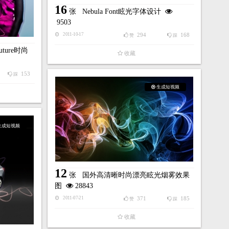
16
张
Nebula Font眩光字体设计
9503
294
168
2011-10-17
赞
踩
Future时尚
收藏
153
踩
生成短视频
生成短视频
12
张
国外高清晰时尚漂亮眩光烟雾效果
图
28843
371
185
2011-07-21
赞
踩
收藏