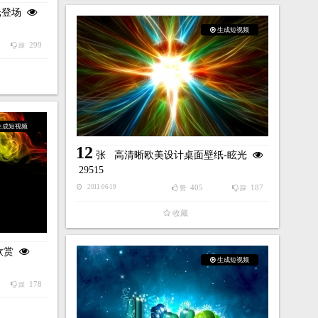
眩光登场
生成短视频
299
踩
生成短视频
12
张
高清晰欧美设计桌面壁纸-眩光
29515
405
187
2011-06-19
赞
踩
收藏
欣赏
生成短视频
178
踩