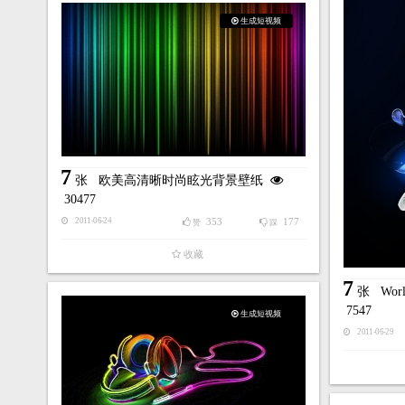
生成短视频
7
张
欧美高清晰时尚眩光背景壁纸
30477
353
177
2011-06-24
赞
踩
收藏
7
张
Worl
7547
生成短视频
2011-06-29