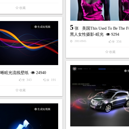
收藏
5
生成短视频
张
美国This Used To Be The 
黑人女性摄影-眩光
9294
356
2011-09-05
赞
收藏
清晰眩光流线壁纸
24940
343
191
赞
踩
收藏
生成短视频