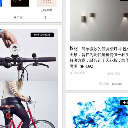
……
正晌午说
广东
生成短视频
6
张
简单微妙的低调壁灯-中性
图形，旨在为现代建筑提供一种
解决方案，融合到了天花板，给
照明
4392
242
2017-11-17
赞
收藏
By:Astro