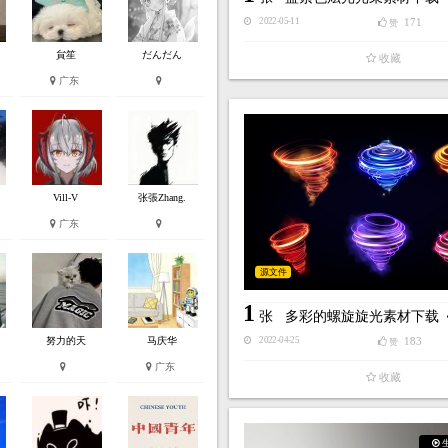
171
2022-05-11
赞
貟笙
だんだん
收藏
广东
Vill-V
张張Zhang.
广东
源文件
1
张
多彩的螺旋旋光素材下载
努力的天
马庆华
183
2022-04-25
赞
广东
收藏