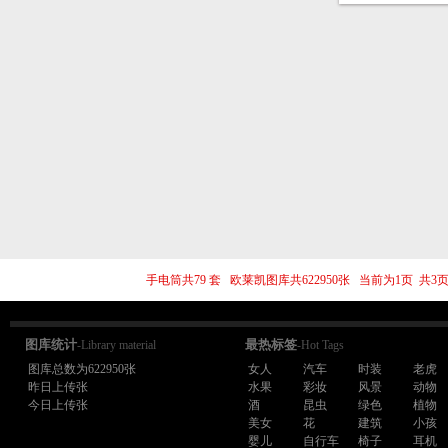
手电筒共79 套 欧莱凯图库共622950张 当前为1页 共
图库统计
最热标签
-Library material
-Hot Tags
图库总数为622950张
女人
汽车
时装
老虎
昨日上传张
水果
彩妆
风景
动物
今日上传张
酒
昆虫
绿色
植物
美女
花
建筑
小孩
婴儿
自行车
椅子
耳机