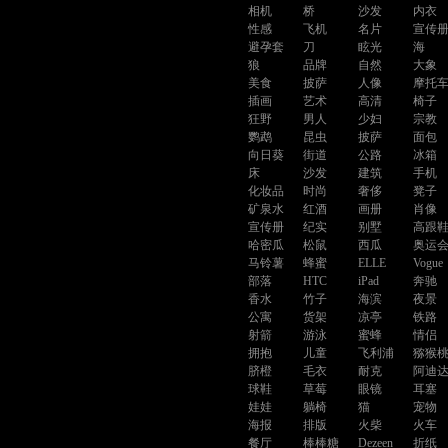
相机
桥
沙发
内衣
性感
飞机
名片
宣传
避孕套
刀
眩光
海
狼
品牌
自然
大象
美食
披萨
人像
摩托
插画
艺术
高清
椅子
狂野
男人
少妇
宗教
鹦鹉
昆虫
披萨
面包
向日葵
街道
公路
冰箱
床
沙发
建筑
手机
化妆品
时尚
奢侈
凳子
矿泉水
红酒
画册
肖像
宣传册
纪实
别墅
高跟
哈密瓜
松鼠
西瓜
奥运
马铃薯
蜂蜜
ELLE
Vogue
部落
HTC
iPad
奔驰
香水
竹子
海滨
夜景
公寓
货架
凉亭
铁路
射箭
游泳
蜜蜂
情侣
拥抱
儿童
飞利浦
猕猴
脐橙
毛衣
耐克
阿迪
球鞋
草莓
眼镜
耳塞
娃娃
躺椅
猫
宠物
海报
排版
火柴
火车
餐厅
棒棒糖
Dezeen
折纸