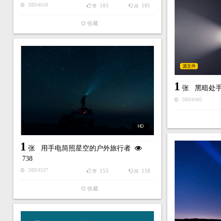
183
181
2023-05-20
赞
踩
收藏
源文件
1
张
黑暗处
2023-03-05
HD
1
张
用手电筒照星空的户外旅行者
738
153
158
2023-02-27
赞
踩
收藏