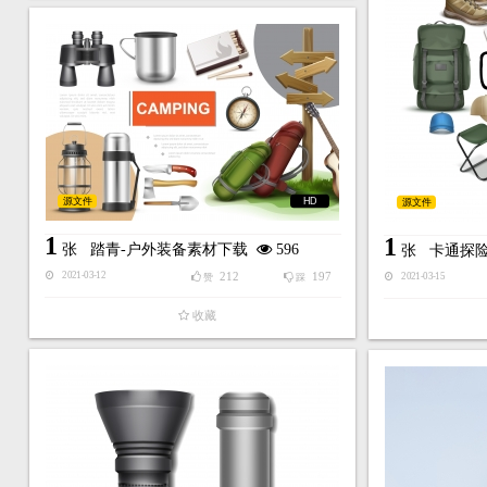
源文件
HD
源文件
1
1
张
踏青-户外装备素材下载
596
张
卡通探
212
197
2021-03-12
2021-03-15
赞
踩
收藏