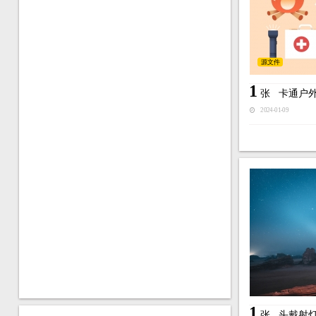
源文件
1
张
卡通户
2024-01-09
1
张
头戴射