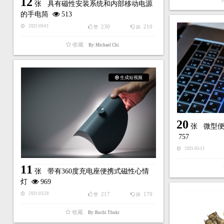
12
张
具有磁性安装系统和内部移动电源
的手电筒
513
230
210
2021-09-01
赞
踩
收藏
By:Michael Chi
生成短视频
20
张
微型
757
2021-05-11
11
张
带有360度充电座便携式磁性心情
灯
969
217
170
2021-03-28
赞
踩
收藏
By:Ruchi Thukr