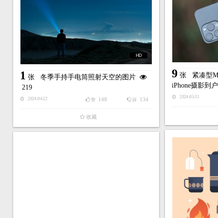
HD
9
1
张
紧凑型M
张
冬季手持手电筒照射天空的图片
iPhone摄影
219
2024-05-31
148
134
2024-04-22
赞
踩
收藏