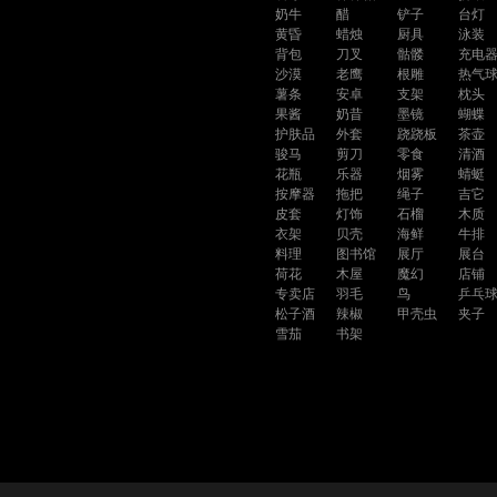
奶牛
醋
铲子
台灯
黄昏
蜡烛
厨具
泳装
背包
刀叉
骷髅
充电
沙漠
老鹰
根雕
热气
薯条
安卓
支架
枕头
果酱
奶昔
墨镜
蝴蝶
护肤品
外套
跷跷板
茶壶
骏马
剪刀
零食
清酒
花瓶
乐器
烟雾
蜻蜓
按摩器
拖把
绳子
吉它
皮套
灯饰
石榴
木质
衣架
贝壳
海鲜
牛排
料理
图书馆
展厅
展台
荷花
木屋
魔幻
店铺
专卖店
羽毛
鸟
乒乓
松子酒
辣椒
甲壳虫
夹子
雪茄
书架