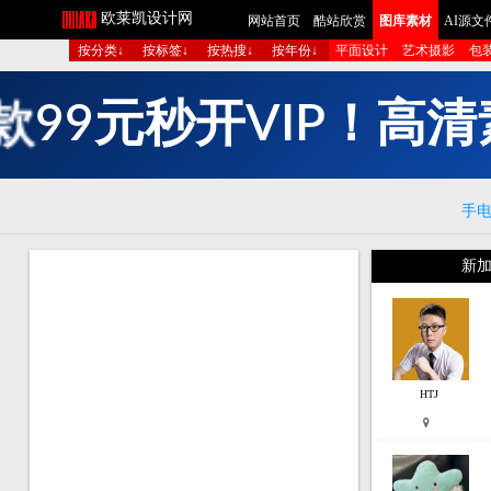
欧莱凯设计网
网站首页
酷站欣赏
图库素材
AI源文
按分类↓
按标签↓
按热搜↓
按年份↓
平面设计
艺术摄影
包
多
组
图
生
成
短
手
新加
HTJ