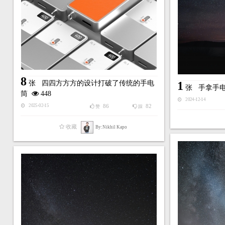
8
张
四四方方方的设计打破了传统的手电
1
张
手拿手
筒
448
2024-12-14
86
82
2025-02-15
赞
踩
收藏
By:Nikhil Kapo