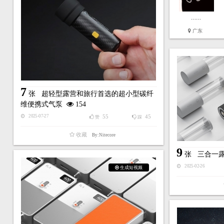
……
广东
7
张
超轻型露营和旅行首选的超小型碳纤
维便携式气泵
154
55
45
2025-07-27
赞
踩
收藏
By:Nitecore
9
张
三合一
2025-02-26
生成短视频