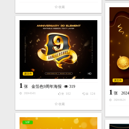
收藏
源文件
HD
源文件
1
张
金箔色9周年海报
319
1
张
20
102
124
2024-05-01
赞
踩
2024-06-24
收藏
VIP