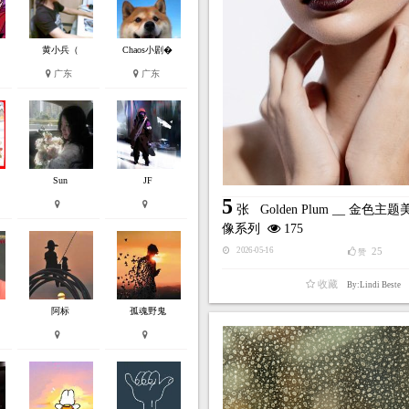
黄小兵（
Chaos小剧�
广东
广东
Sun
JF
5
张
Golden Plum __ 金色
像系列
175
25
2026-05-16
赞
收藏
By:Lindi Beste
阿标
孤魂野鬼