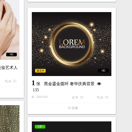
HD
主题美妆艺术人
源文件
HD
1
25
踩
张
黑金鎏金圆环 奢华庆典背景
135
33
33
2026-03-01
赞
踩
收藏
VIP