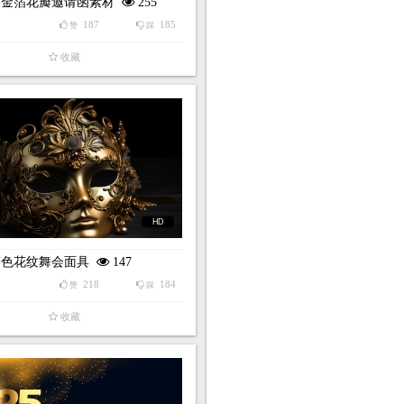
美金箔花瓣邀请函素材
255
187
185
赞
踩
收藏
HD
箔色花纹舞会面具
147
218
184
赞
踩
收藏