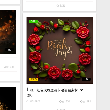
收藏
VIP
HD
185
踩
源文件
HD
1
张
红色玫瑰邀请卡邀请函素材
205
234
191
2024-08-26
赞
踩