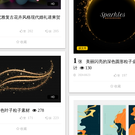
HD
优雅复古花卉风格现代婚礼请柬贺
202
205
赞
踩
收藏
源文件
1
张
美丽闪亮的深色圆形粒子
计
130
197
2024-08-23
赞
收藏
HD
箔色叶子粒子素材
278
171
223
赞
踩
收藏