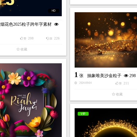
HD
烟花色2025粒子跨年字素材
208
226
赞
踩
收藏
1
张
抽象唯美沙金粒子
298
211
2024-09-04
赞
收藏
VIP