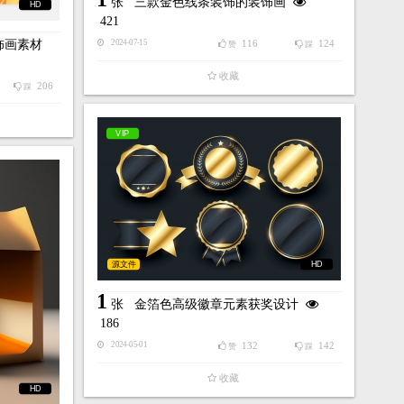
张
三款金色线条装饰的装饰画
HD
421
饰画素材
116
124
2024-07-15
赞
踩
收藏
206
踩
VIP
源文件
HD
1
张
金箔色高级徽章元素获奖设计
186
132
142
2024-05-01
赞
踩
收藏
HD