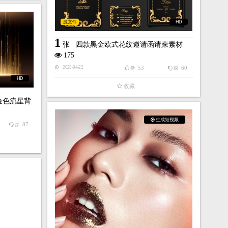
源文件
HD
1
张
四款黑金欧式花纹邀请函请柬素材
175
53
60
2025-04-22
赞
踩
HD
收藏
金色流星背
生成短视频
87
踩