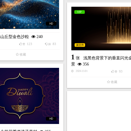
VIP
HD
色山丘型金色沙粒
240
123
83
赞
踩
源文件
收藏
1
张
浅黑色背景下的垂直闪光
景
356
93
2024-11-01
赞
收藏
HD