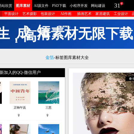
31
酷站欣赏
图库素材
AI源文件
PSD下载
小程序开发
网站建设
平面设计
艺术摄影
包装设计
AI作画
插画艺术
家居建筑
工业设计
生
成
短
视
频
功
能
金箔
-标签图库素材大全
新加入的QQ-微信用户
正晌午说
三思