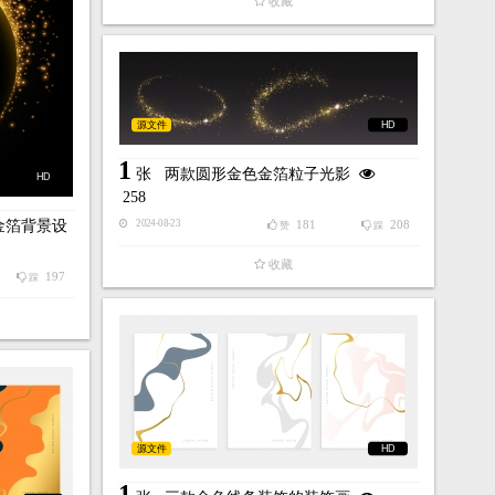
收藏
源文件
HD
1
张
两款圆形金色金箔粒子光影
HD
258
金箔背景设
181
208
2024-08-23
赞
踩
收藏
197
踩
源文件
HD
1