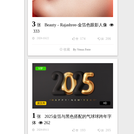
3
张
Beauty - Rajashree-金箔色眼影人像
333
174
206
2024-10-22
赞
踩
收藏
By:Venus Ferre
VIP
源文件
HD
1
张
2025金箔与黑色搭配的气球球跨年字
体
262
193
205
2024-09-11
赞
踩