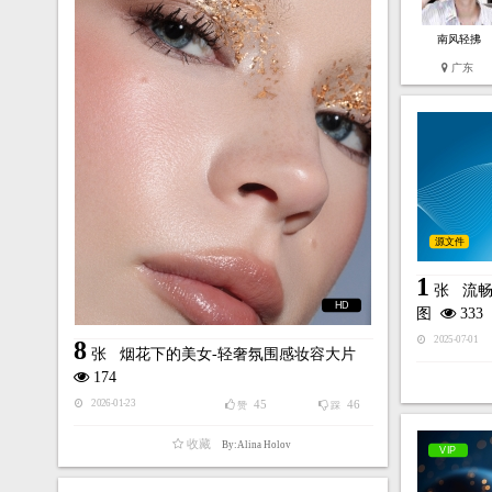
南风轻拂
广东
源文件
1
张
流
HD
图
333
2025-07-01
8
张
烟花下的美女-轻奢氛围感妆容大片
174
45
46
2026-01-23
赞
踩
收藏
By:Alina Holov
VIP