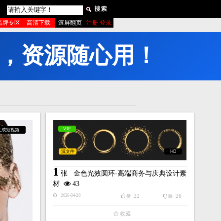
品牌专区
高清下载
滚屏翻页
注册 登录
已
上
线
VIP
生成短视频
源文件
HD
1
张
金色光效圆环-高端商务与庆典设计素
材
43
22
26
2026-04-28
赞
踩
收藏