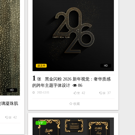
源文件
HD
1
张
黑金闪粉 2026 新年视觉：奢华质感
的跨年主题字体设计
86
HD
42
37
2025-12-31
赞
踩
玻璃凝珠肌
收藏
42
踩
VIP