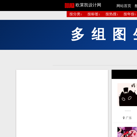
欧莱凯设计网
网站首页
按分类↓
按标签↓
按热搜↓
按年份↓
多
组
图
……
广东