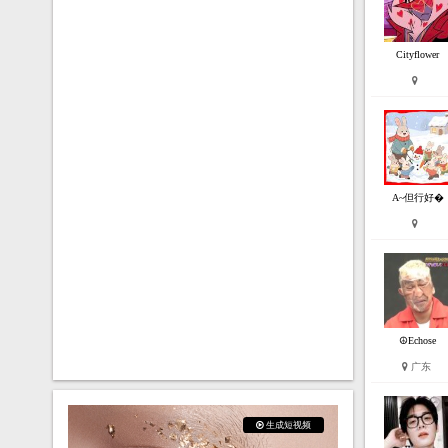
Cityflower
A~但行好�
☮Echose
广东
生成短视频