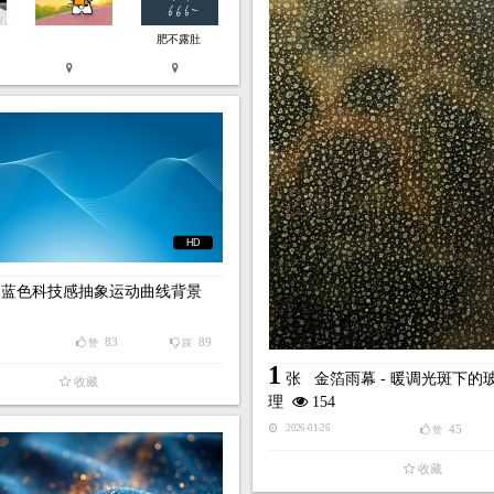
肥不露肚
HD
畅蓝色科技感抽象运动曲线背景
83
89
赞
踩
1
张
金箔雨幕 - 暖调光斑下的
收藏
理
154
45
2026-01-26
赞
收藏