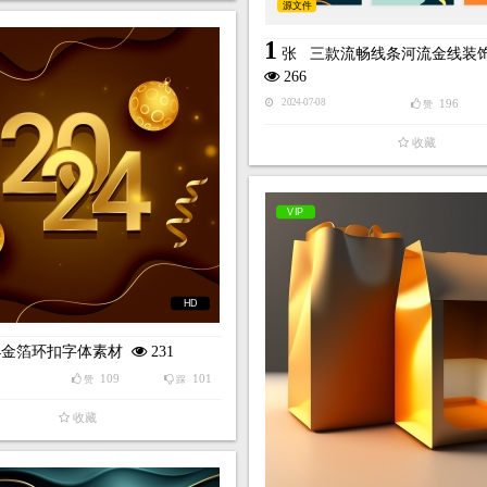
源文件
1
张
三款流畅线条河流金线装
266
196
2024-07-08
赞
收藏
VIP
HD
24金箔环扣字体素材
231
109
101
赞
踩
收藏