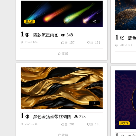
源文件
HD
1
张
四款流星雨图
348
1
张
蓝
157
151
2024-11-24
赞
踩
2025-01-14
收藏
HD
1
张
黑色金箔丝带丝绸图
278
源文件
201
188
2024-10-16
赞
踩
1
收藏