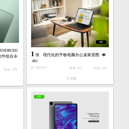
HD
NDROID
1
张
现代化的平板电脑办公桌家居图
软件组合令
461
151
179
2023-02-07
赞
踩
178
踩
收藏
VIP