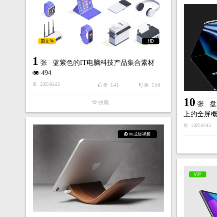
源文件
HD
1
张
蓝紫色的IT电脑科技产品集合素材
494
141
158
2023-02-26
赞
踩
10
收藏
张
盘
上的全屏概念
2022-08-15
生成短视频
VIP