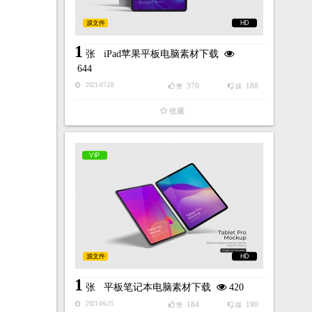
源文件
HD
1
张
iPad苹果平板电脑素材下载
644
370
188
2021-07-28
赞
踩
收藏
VIP
源文件
HD
1
张
平板笔记本电脑素材下载
420
184
190
2021-06-25
赞
踩