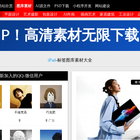
酷站欣赏
图库素材
AI源文件
PSD下载
小程序开发
网站建设
平面设计
艺术摄影
包装设计
AI作画
插画艺术
家居建筑
工业设计
I
P
！
高
清
素
材
无
限
下
载
iPad
-标签图库素材大全
新加入的QQ-微信用户
不做梵高
巧克肥
广东