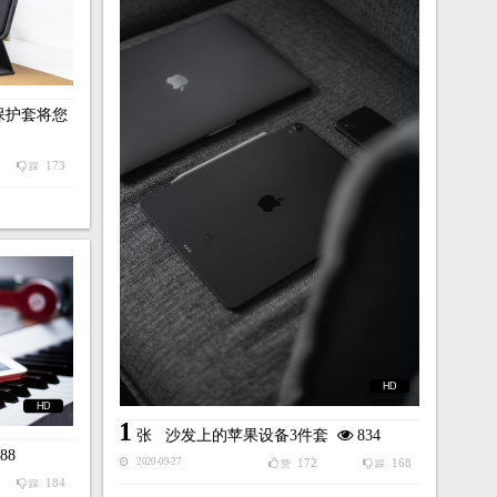
保护套将您
173
踩
HD
HD
1
张
沙发上的苹果设备3件套
834
88
172
168
2020-09-27
赞
踩
184
踩