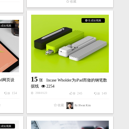
收藏
生成短视频
生成短视频
15
ad网页设
张
Incase Wholder为iPad而做的钢笔数
据线
2254
154
245
149
2018-01-23
踩
赞
踩
收藏
c
By:Hwan Kim
生成短视频