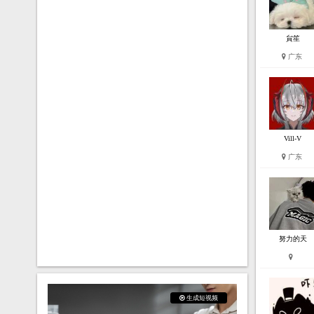
貟笙
广东
Vill-V
广东
努力的天
生成短视频