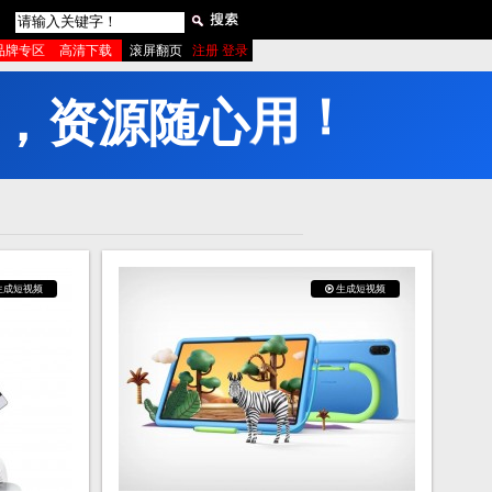
品牌专区
高清下载
滚屏翻页
注册 登录
，
资
源
随
心
用
！
生成短视频
生成短视频