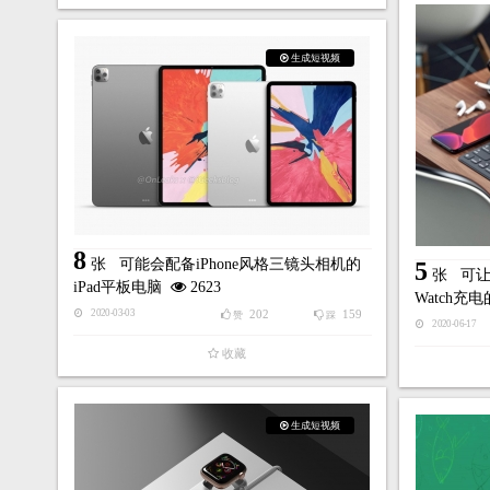
生成短视频
8
张
可能会配备iPhone风格三镜头相机的
5
张
可让
iPad平板电脑
2623
Watch充
202
159
2020-03-03
赞
踩
2020-06-17
收藏
生成短视频