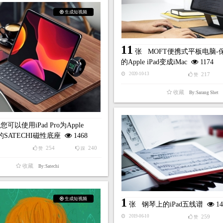
生成短视频
11
张
MOFT便携式平板电脑-
的Apple iPad变成iMac
1174
217
2020-10-13
赞
收藏
By:Sarang Shet
您可以使用iPad Pro为Apple
电的SATECHI磁性底座
1468
254
240
赞
踩
收藏
By:Satechi
生成短视频
1
张
钢琴上的iPad五线谱
14
259
2019-06-10
赞