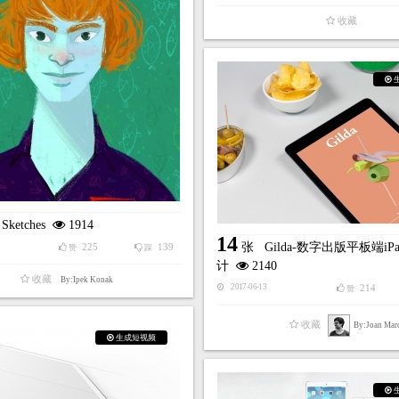
收藏
 Sketches
1914
14
张
Gilda-数字出版平板端iP
225
139
赞
踩
计
2140
收藏
By:Ipek Konak
214
2017-06-13
赞
收藏
By:Joan Mar
生成短视频