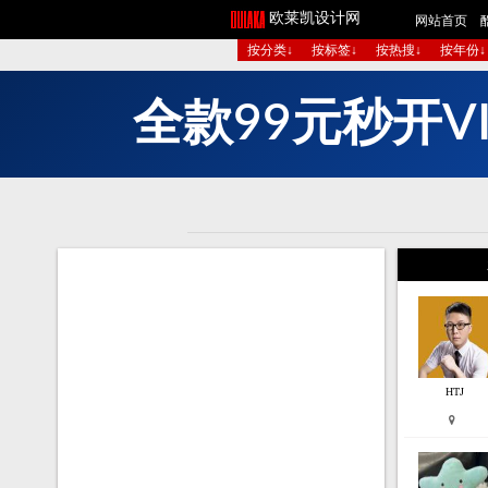
欧莱凯设计网
网站首页
按分类↓
按标签↓
按热搜↓
按年份↓
元
秒
开
V
9
9
款
HTJ