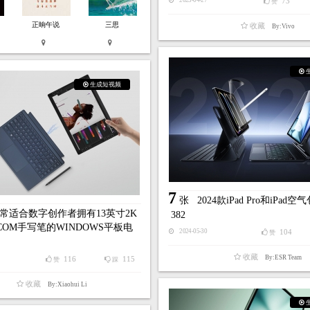
73
2025-04-27
赞
正晌午说
三思
收藏
By:Vivo
生成短视频
7
张
2024款iPad Pro和iPad空
常适合数字创作者拥有13英寸2K
382
COM手写笔的WINDOWS平板电
104
2024-05-30
赞
收藏
By:ESR Team
116
115
赞
踩
收藏
By:Xiaohui Li