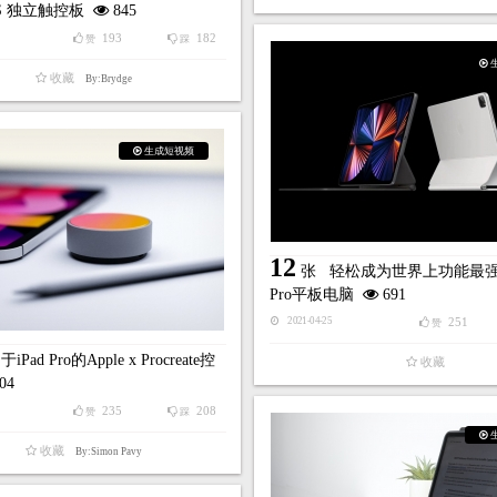
OS 独立触控板
845
193
182
赞
踩
收藏
By:Brydge
生成短视频
12
张
轻松成为世界上功能最强大
Pro平板电脑
691
251
2021-04-25
赞
iPad Pro的Apple x Procreate控
收藏
04
235
208
赞
踩
收藏
By:Simon Pavy