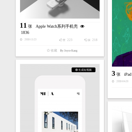
11
张
Apple Watch系列手机壳
1836
223
218
2018-11-23
赞
踩
收藏
By:Joyce Kang
生成短视频
3
张
iPad
2018-04-20