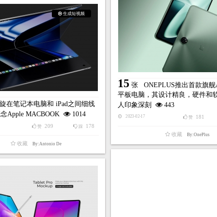
生成短视频
15
张
ONEPLUS推出首款旗舰A
平板电脑，其设计精良，硬件和
旋在笔记本电脑和 iPad之间细线
人印象深刻
443
Apple MACBOOK
1014
181
2023-02-17
赞
209
178
赞
踩
收藏
By:OnePlus
收藏
By:Antonio De