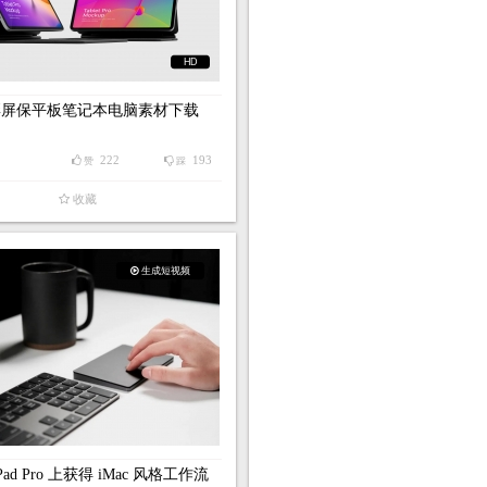
HD
彩屏保平板笔记本电脑素材下载
222
193
赞
踩
收藏
生成短视频
Pad Pro 上获得 iMac 风格工作流