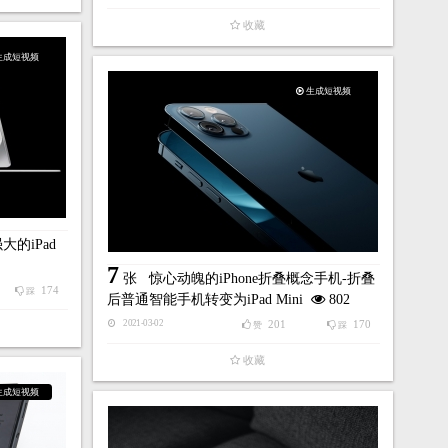
收藏
生成短视频
生成短视频
的iPad
7
张
惊心动魄的iPhone折叠概念手机-折叠
174
踩
后普通智能手机转变为iPad Mini
802
201
170
2021-03-02
赞
踩
收藏
生成短视频