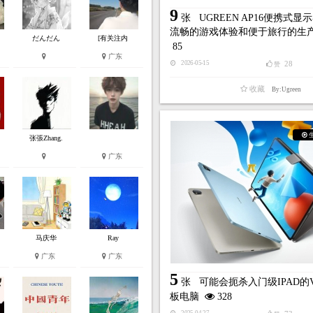
9
张
UGREEN AP16便携式显
流畅的游戏体验和便于旅行的生
だんだん
[有关注内
85
广东
28
2026-05-15
赞
收藏
By:Ugreen
张張Zhang.
广东
马庆华
Ray
广东
广东
5
张
可能会扼杀入门级IPAD的V
板电脑
328