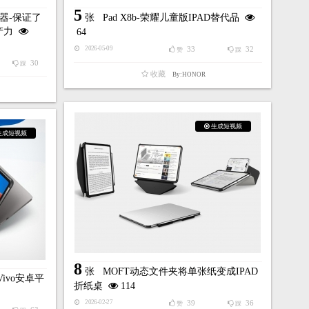
5
示器-保证了
张
Pad X8b-荣耀儿童版IPAD替代品
产力
64
33
32
2026-05-09
赞
踩
30
踩
收藏
By:HONOR
生成短视频
生成短视频
8
张
MOFT动态文件夹将单张纸变成IPAD
ivo安卓平
折纸桌
114
39
36
2026-02-27
赞
踩