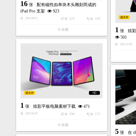
16
张
配有磁性由单块木头雕刻而成的
iPad Pro 支架
923
源文件
223
145
2021-08-12
赞
踩
1
收藏
张
炫
501
2021-07-06
源文件
HD
1
张
炫彩平板电脑素材下载
471
196
171
2021-06-28
赞
踩
收藏
5
张
在 i