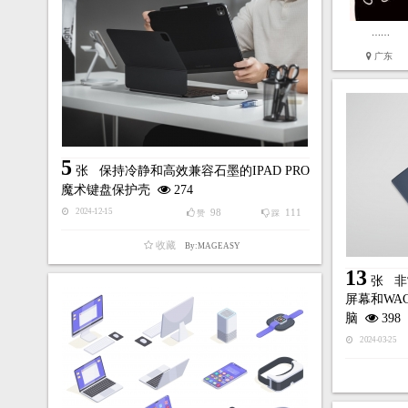
……
广东
5
张
保持冷静和高效兼容石墨的IPAD PRO
魔术键盘保护壳
274
98
111
2024-12-15
赞
踩
收藏
By:MAGEASY
13
张
非
屏幕和WA
脑
398
2024-03-25