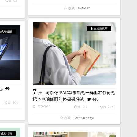
63
踩
收藏
By:MOFT
生成短视频
生成短视频
气包
7
张
可以像IPAD苹果铅笔一样贴在任何笔
记本电脑侧面的终极磁性笔
446
101
踩
197
203
2024-08-29
赞
踩
收藏
By:Yusuke Naga
生成短视频