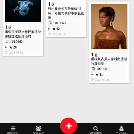
1
张
1
张
纽约曼哈顿夜景璀璨 世
贸一号楼勾勒都市恢弘轮
廓
: 1019063
1
★ 51
张
★ 42
幽蓝深海双水母轻盈浮游
2026-07-28
2026-08-02
朦胧通透空灵治愈
: 1019062
1
张
★ 26
2026-08-02
1
张
暖棕复古风人像时尚质感
★ 43
写真摄影
2026-07-28
: 1019061
首页
图库
酷站
矢量
高清
模板
建站
★ 41
7
张
2026-07-28
生成视频
★ 37
2026-07-28
1
张
+
★ 45
图库主页
最新用户
搜索图库
个人中心