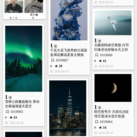
2026-08-02
努力�
广东
生成视频
★ 38
2026-07-28
6
1
张
张
1
北极燕鸥凌空展翅 白羽
张
红喙灵动穿梭水天之间
干花大花飞燕草静立画面
蓝调花瓣温柔复古雅致
: 1019066
生成视频
★ 38
: 1019067
★ 41
2026-07-28
★ 39
2026-08-02
1
2026-08-02
张
★ 54
1
张
2026-07-28
雪林公路邂逅极光 青绿
1
光幕铺满漫天星空
4
张
张
: 1019065
暗空悬弯月 月表坑洼纹
理尽显清冷苍茫质感
★ 43
: 1019064
2026-08-02
★ 34
生成视频
★ 42
2026-08-02
2026-07-28