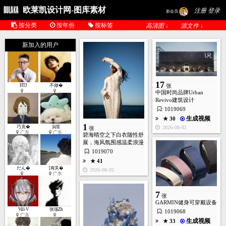
欧莱凯设计网-图库素材
注册 登录
新会员
按分类
按年份
按标签
高清图 ↓
源文件 ↓
1
新加入的用户
张
★ 26
17
HTJ
不做�
张
2026-07-28
中国时尚品牌Urban
Revivo建筑设计
1
张
: 1019069
生成视频
★ 30
1
巧克�
貟笙
2026-08-02
张
广东
广东
碧海晴空之下白衣随性舒
★ 51
展，海风氛围感温柔浪漫
2026-07-28
: 1019070
★ 41
3
张
だん�
[有关�
2026-08-02
广东
7
张
生成视频
★ 38
GARMIN健身可穿戴设备
2026-07-28
Vill-V
张張Zh
: 1019068
广东
生成视频
★ 33
16
张