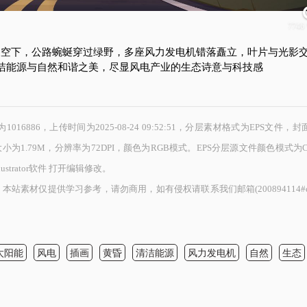
7746 
天空下，公路蜿蜒穿过绿野，多座风力发电机错落矗立，叶片与光影
洁能源与自然和谐之美，尽显风电产业的生态诗意与科技感
886，上传时间为2025-08-24 09:52:51，分层素材格式为EPS文件，
大小为1.79M，分辨率为72DPI，颜色为RGB模式。EPS分层源文件颜色模式为
strator软件 打开编辑修改。
素材仅提供学习参考，请勿商用，如有侵权请联系我们邮箱(200894114#qq
太阳能
风电
插画
黄昏
清洁能源
风力发电机
自然
生态