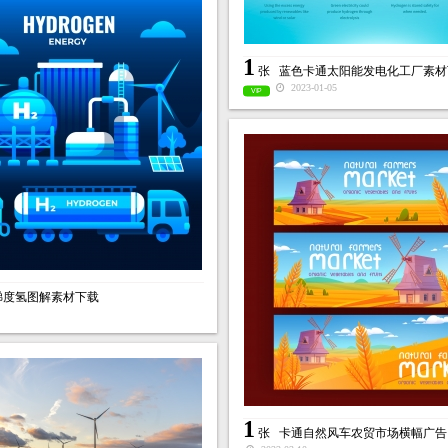
1
张
蓝色卡通太阳能发电化工厂素材
2023-01-05
VIP
梯度氢图解素材下载
1
张
卡通自然风车农贸市场横幅广告