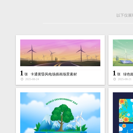
以下仅展
1
1
张
卡通黄昏风电场插画场景素材
张
绿色
2025-08-24
2025-08-21