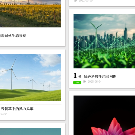
2022-03-10
花海日落生态景观
1
张
绿色科技生态联网图
2025-06-04
VIP
白云碧草中的风力风车
03-04