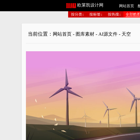
欧莱凯设计网
网站首页
按分类↓
按标签↓
按热搜↓
全部酷
当前位置：
-
-
-
网站首页
图库素材
AI源文件
天空