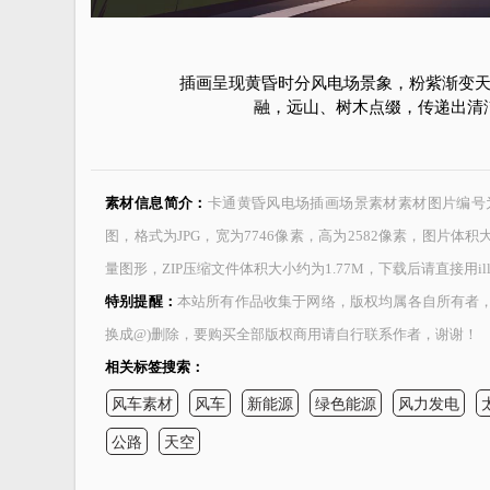
插画呈现黄昏时分风电场景象，粉紫渐变
融，远山、树木点缀，传递出清
素材信息简介：
卡通黄昏风电场插画场景素材素材图片编号为1016
图，格式为JPG，宽为7746像素，高为2582像素，图片体积
量图形，ZIP压缩文件体积大小约为1.77M，下载后请直接用illu
特别提醒：
本站所有作品收集于网络，版权均属各自所有者，本站
换成@)删除，要购买全部版权商用请自行联系作者，谢谢！
相关标签搜索：
风车素材
风车
新能源
绿色能源
风力发电
公路
天空