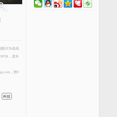
* 2582
交
封面图片为高清
CMYK，是矢
.com，把#
科技