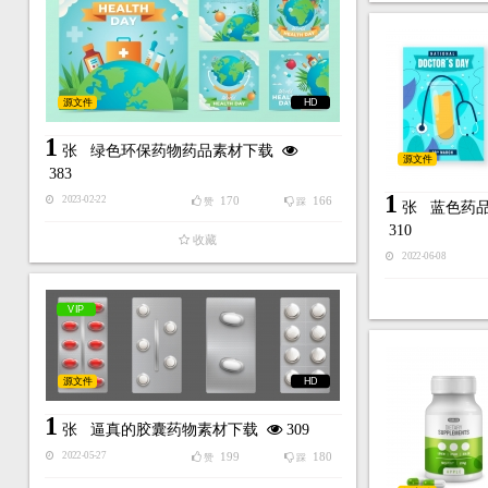
源文件
HD
1
张
绿色环保药物药品素材下载
源文件
383
1
170
166
2023-02-22
赞
踩
张
蓝色药
310
收藏
2022-06-08
VIP
源文件
HD
1
张
逼真的胶囊药物素材下载
309
199
180
2022-05-27
赞
踩