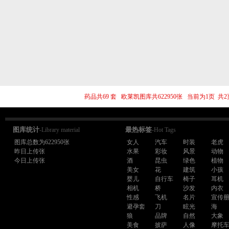
药品共69 套 欧莱凯图库共622950张 当前为1页 
图库统计
最热标签
-Library material
-Hot Tags
图库总数为622950张
女人
汽车
时装
老虎
昨日上传张
水果
彩妆
风景
动物
今日上传张
酒
昆虫
绿色
植物
美女
花
建筑
小孩
婴儿
自行车
椅子
耳机
相机
桥
沙发
内衣
性感
飞机
名片
宣传
避孕套
刀
眩光
海
狼
品牌
自然
大象
美食
披萨
人像
摩托