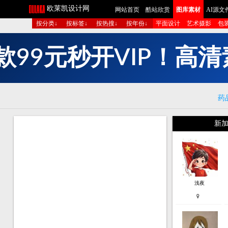
欧莱凯设计网
网站首页
酷站欣赏
图库素材
AI源文
按分类↓
按标签↓
按热搜↓
按年份↓
平面设计
艺术摄影
包
秒
开
V
I
P
！
高
清
元
9
9
款
药
新加
浅夜