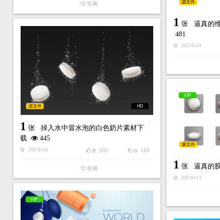
源文件
收藏
1
张
逼真的
481
2022-05-24
VIP
源文件
HD
1
张
掉入水中冒水泡的白色奶片素材下
载
445
源文件
203
169
2022-05-16
赞
踩
1
张
逼真的
收藏
2022-04-13
VIP