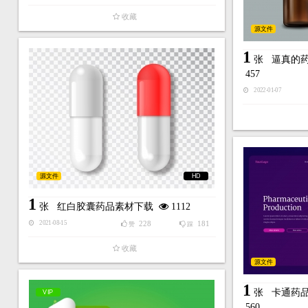
收藏
源文件
1
张
逼真的
457
2022-01-07
源文件
HD
1
张
红白胶囊药品素材下载
1112
228
181
2021-08-15
赞
踩
收藏
源文件
1
张
卡通药
VIP
560