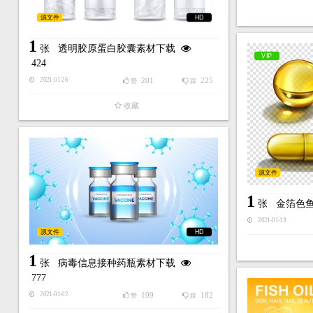
源文件
HD
1
张
透明胶原蛋白胶囊素材下载
VIP
424
201
225
2021-01-26
赞
踩
收藏
源文件
1
张
金箔色
2021-01-13
源文件
HD
1
张
病毒信息接种药瓶素材下载
777
199
182
2021-01-02
赞
踩