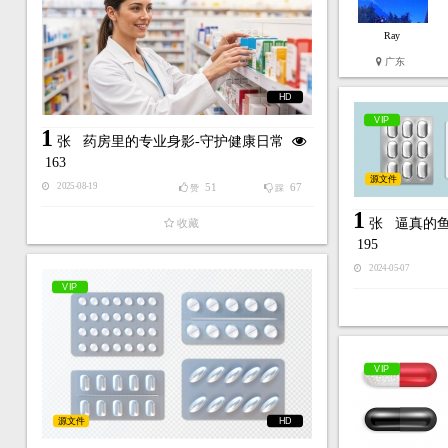
Ray
广东
HD
VIP
1
张
药房里的专业身影-守护健康日常
163
源文件
51
67
2025-08-19
赞
踩
1
张
逼真的
收藏
195
2024-05-07
VIP
VIP
源文件
HD