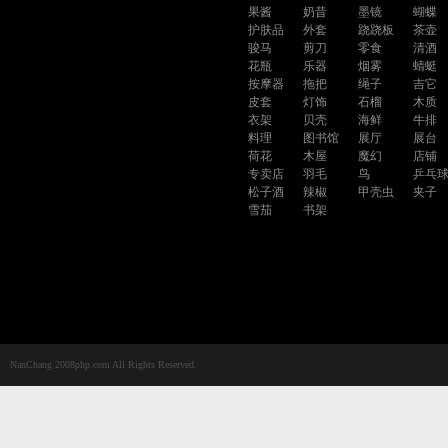
果酱
奶昔
墨镜
蝴蝶
护肤品
外套
跷跷板
茶壶
骏马
剪刀
零食
清酒
花瓶
乐器
烟雾
蜻蜓
按摩器
拖把
绳子
吉它
皮套
灯饰
石榴
木质
衣架
贝壳
海鲜
牛排
料理
图书馆
展厅
展台
荷花
木屋
魔幻
店铺
专卖店
羽毛
鸟
乒乓
松子酒
辣椒
甲壳虫
夹子
雪茄
书架
NanChang 2008php.com All Rights Reserved.