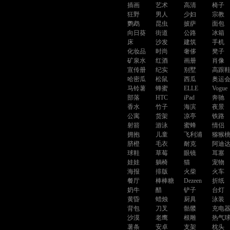
插画
艺术
高清
椅子
狂野
男人
少妇
宗教
鹦鹉
昆虫
披萨
面包
向日葵
街道
公路
冰箱
床
沙发
建筑
手机
化妆品
时尚
奢侈
凳子
矿泉水
红酒
画册
肖像
宣传册
纪实
别墅
高跟
哈密瓜
松鼠
西瓜
奥运
马铃薯
蜂蜜
ELLE
Vogue
部落
HTC
iPad
奔驰
香水
竹子
海滨
夜景
公寓
货架
凉亭
铁路
射箭
游泳
蜜蜂
情侣
拥抱
儿童
飞利浦
猕猴
脐橙
毛衣
耐克
阿迪
球鞋
草莓
眼镜
耳塞
娃娃
躺椅
猫
宠物
海报
排版
火柴
火车
餐厅
棒棒糖
Dezeen
折纸
奶牛
醋
铲子
台灯
黄昏
蜡烛
厨具
泳装
背包
刀叉
骷髅
充电
沙漠
老鹰
根雕
热气
薯条
安卓
支架
枕头