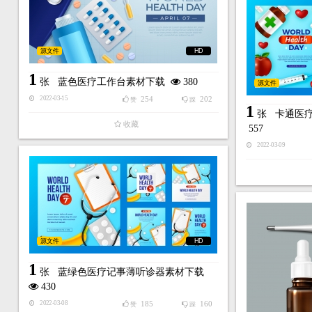
源文件
HD
1
张
蓝色医疗工作台素材下载
380
源文件
254
202
2022-03-15
赞
踩
1
张
卡通医
收藏
557
2022-03-09
源文件
HD
1
张
蓝绿色医疗记事薄听诊器素材下载
430
185
160
2022-03-08
赞
踩