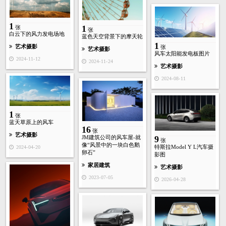
1
1
张
张
白云下的风力发电场地
蓝色天空背景下的摩天轮
1
艺术摄影
张
艺术摄影
风车太阳能发电板图片
2024-11-12
2024-11-24
艺术摄影
2024-08-11
1
张
蓝天草原上的风车
16
张
艺术摄影
9
JM建筑公司的风车屋-就
张
像“风景中的一块白色鹅
特斯拉Model Y L汽车摄
2024-04-20
卵石”
影图
家居建筑
艺术摄影
2023-07-05
2026-04-28