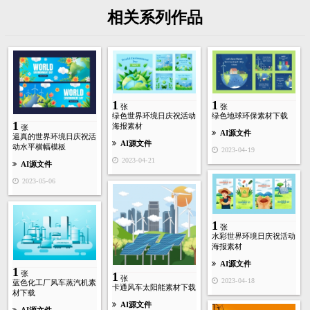
相关系列作品
1
1
张
张
绿色世界环境日庆祝活动
绿色地球环保素材下载
1
海报素材
张
AI源文件
逼真的世界环境日庆祝活
AI源文件
动水平横幅模板
2023-04-19
2023-04-21
AI源文件
2023-05-06
1
张
水彩世界环境日庆祝活动
海报素材
AI源文件
1
张
1
张
2023-04-18
蓝色化工厂风车蒸汽机素
卡通风车太阳能素材下载
材下载
AI源文件