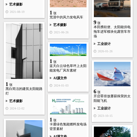
艺术摄影
1
2021-08-19
张
荒漠中的风力发电风车
9
张
艺术摄影
本田携轻便、太阳能供电
拖车进军模块化露营车市
2021-06-26
场
工业设计
2026-01-26
1
张
蓝天白云绿色草坪上太阳
能发电厂风车素材
AI源文件
1
张
2024-01-03
黑白简洁的建筑太阳能路
6
张
灯
开启零排放屡获殊荣的太
阳能飞机
艺术摄影
工业设计
2024-12-02
2023-10-15
1
张
卡通绿色氢能燃料发电场
背景素材
AI源文件