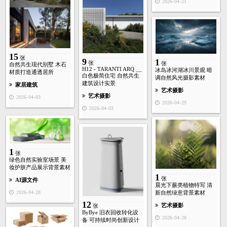
2026-04-21
15
张
9
1
张
张
自然共生现代别墅 木石
H12 - TARANTI ARQ __
冰岛冰河湖冰川景观 暗
材质打造通透居所
白色极简住宅 自然共生
调自然风光摄影素材
建筑设计实景
家居建筑
艺术摄影
艺术摄影
2026-04-03
2026-04-29
2026-04-03
1
张
绿色自然实验室场景 美
妆护肤产品展示背景素材
1
张
AI源文件
晨光下蕨类植物特写 清
新自然绿意背景素材
2026-04-28
12
艺术摄影
张
ByBye 旧衣回收转化设
2026-04-28
备 可持续时尚创新设计