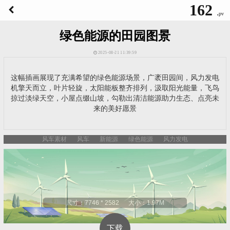
162
.
pv
绿色能源的田园图景
2025-08-21 11:39:59
这幅插画展现了充满希望的绿色能源场景，广袤田园间，风力发电
机擎天而立，叶片轻旋，太阳能板整齐排列，汲取阳光能量，飞鸟
掠过淡绿天空，小屋点缀山坡，勾勒出清洁能源助力生态、点亮未
来的美好愿景
风车素材
风车
新能源
绿色能源
风力发电
尺寸：7746 * 2582 大小：1.97M
下载