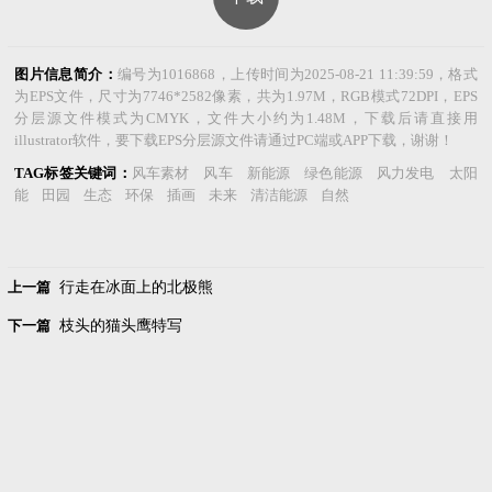
图片信息简介：
编号为1016868，上传时间为2025-08-21 11:39:59，格式
为EPS文件，尺寸为7746*2582像素，共为1.97M，RGB模式72DPI，EPS
分层源文件模式为CMYK，文件大小约为1.48M，下载后请直接用
illustrator软件，要下载EPS分层源文件请通过PC端或APP下载，谢谢！
TAG标签关键词：
风车素材 风车 新能源 绿色能源 风力发电 太阳
能 田园 生态 环保 插画 未来 清洁能源 自然
上一篇
行走在冰面上的北极熊
下一篇
枝头的猫头鹰特写