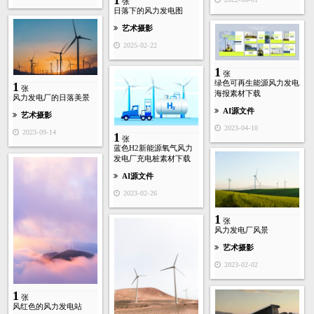
张
日落下的风力发电图
艺术摄影
2025-02-22
1
张
绿色可再生能源风力发电
1
张
海报素材下载
风力发电厂的日落美景
AI源文件
艺术摄影
2023-04-10
2023-09-14
1
张
蓝色H2新能源氧气风力
发电厂充电桩素材下载
AI源文件
2023-02-26
1
张
风力发电厂风景
艺术摄影
2023-02-02
1
张
风红色的风力发电站