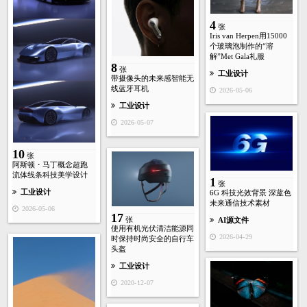
4
张
Iris van Herpen用15000
个玻璃泡制作的“溶
解”Met Gala礼服
8
张
工业设计
带摄像头的未来感智能无
线蓝牙耳机
2026-05-06
工业设计
2026-05-07
10
张
阿斯顿・马丁概念超跑
流体线条科技美学设计
1
张
工业设计
6G 科技光效背景 深蓝色
未来通信技术素材
2026-05-06
17
张
AI源文件
使用有机光伏清洁能源同
2026-04-29
时保持时尚安全的自行车
头盔
工业设计
2020-12-07