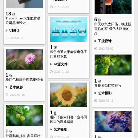
2023-05-10
18
张
Trade Solar-太阳能贸易
6
张
公司品牌设计
白天收集太阳能，晚上照
亮你的家-模仿太阳光的
UI设计
灯
2023-03-07
工业设计
1
张
2023-02-02
蓝色卡通太阳能发电化工
厂素材下载
AI源文件
2023-01-05
1
张
粉红色粉黛轻摇花瓣植物
1
张
青提葡萄挂枝特写
艺术摄影
艺术摄影
2026-05-18
2026-05-16
1
张
暖阳下的向日葵：定格田
园里的温柔瞬间
艺术摄影
1
张
带露鹅莓挂枝 青果鲜叶
1
2026-04-23
张