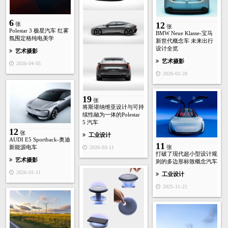
6
12
张
张
Polestar 3 极星汽车 红雾
BMW Neue Klasse-宝马
氛围定格纯电美学
新世代概念车 未来出行
设计全览
艺术摄影
艺术摄影
2026-04-05
2026-02-28
19
张
将斯堪纳维亚设计与可持
续性融为一体的Polestar
5 汽车
12
张
工业设计
AUDI E5 Sportback-奥迪
11
张
新能源电车
2026-03-11
打破了现代超小型设计规
艺术摄影
则的多边形标致概念汽车
2026-01-11
工业设计
2025-11-21