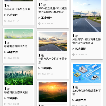
12
1
张
张
SPOA概念设备-可以将浪
风电花海日落生态景观
费的能源将转化为电力
艺术摄影
工业设计
2025-07-17
2025-09-25
1
张
风驰电掣 - 德国高速公路
1
旁的绿色能源矩阵
张
绿色能源的田园图景
艺术摄影
AI源文件
1
2026-02-16
张
2025-08-21
公路与风电交织的黄昏美
景
艺术摄影
2025-07-17
1
张
1
张
蓝色环保绿色能源素材下
绿色科技生态联网图
载
艺术摄影
AI源文件
2025-06-04
1
2022-06-01