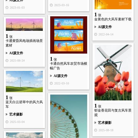
AI源文件
2023-03-16
2023-01-03
1
张
金黄色的大风车素材下载
AI源文件
2022-04-14
1
张
卡通黄昏风电场插画场景
素材
AI源文件
1
张
2025-08-24
卡通自然风车农贸市场横
幅广告
AI源文件
2022-03-10
1
张
蓝天白云碧草中的风力风
1
张
车
郁金香花田与复古风车景
艺术摄影
观
2025-03-04
艺术摄影
2025-08-18