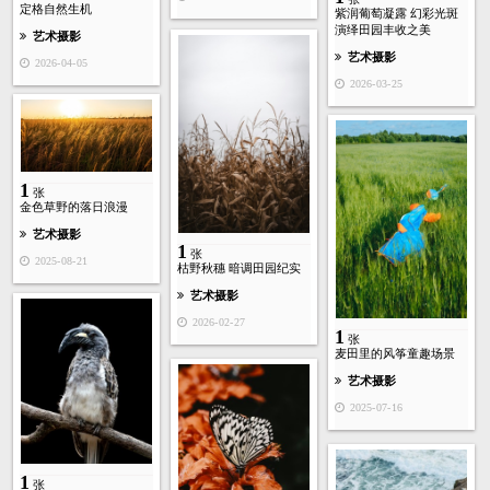
定格自然生机
紫润葡萄凝露 幻彩光斑
演绎田园丰收之美
艺术摄影
艺术摄影
2026-04-05
2026-03-25
1
张
金色草野的落日浪漫
艺术摄影
1
张
2025-08-21
枯野秋穗 暗调田园纪实
艺术摄影
2026-02-27
1
张
麦田里的风筝童趣场景
艺术摄影
2025-07-16
1
张