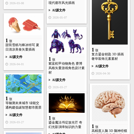
现代都市风光插画
2026-03-08
AI源文件
2026-05-07
1
张
甜筒雪糕与棒冰特写 夏
1
日清凉美食矢量插画
张
复古鎏金钥匙 3D 插画
AI源文件
1
奢华装饰元素素材
张
紫蓝机甲动物角色 赛博
2026-04-01
AI源文件
风格矢量游戏角色设计素
材
2026-04-30
AI源文件
2026-03-27
1
张
等轴测未来城市 绿能交
通构建低碳智慧都市图景
AI源文件
1
张
鎏金魔法书绽放光芒 奇
2026-03-27
1
幻光影演绎知识的力量
张
高精度人脑 3D 脑神经模