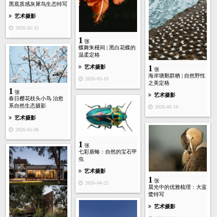
黑底质感灰犀鸟生态特写
艺术摄影
2026-05-15
1
张
蝶舞朱槿间 | 黑白花蝶的
温柔定格
1
艺术摄影
张
海岸塘鹅群栖 | 自然野性
2026-05-10
之美定格
1
张
艺术摄影
春日樱花枝头小鸟 治愈
系自然生态摄影
2026-05-10
艺术摄影
2026-05-06
1
张
七彩盾蝽：自然的宝石甲
虫
艺术摄影
1
张
2026-04-22
晨光中的优雅梳理：大蓝
鹭特写
艺术摄影