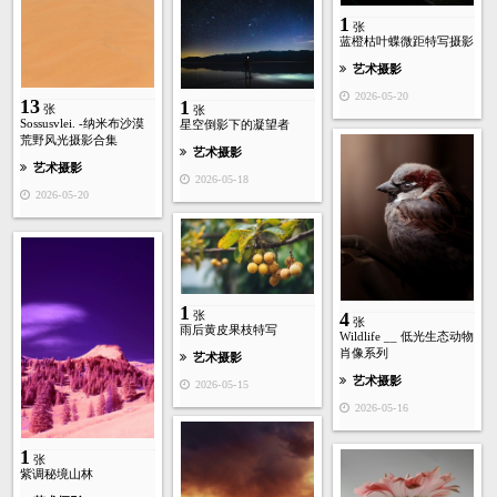
1
张
蓝橙枯叶蝶微距特写摄影
艺术摄影
2026-05-20
13
1
张
张
Sossusvlei. -纳米布沙漠
星空倒影下的凝望者
荒野风光摄影合集
艺术摄影
艺术摄影
2026-05-18
2026-05-20
1
张
4
张
雨后黄皮果枝特写
Wildlife __ 低光生态动物
肖像系列
艺术摄影
艺术摄影
2026-05-15
2026-05-16
1
张
紫调秘境山林