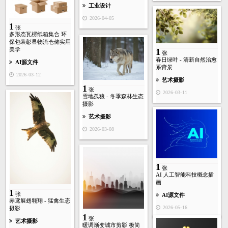
工业设计
2026-04-05
1
张
多形态瓦楞纸箱集合 环
保包装彰显物流仓储实用
美学
1
张
春日绿叶 - 清新自然治愈
AI源文件
系背景
2026-03-12
艺术摄影
1
张
2026-03-11
雪地孤狼 - 冬季森林生态
摄影
艺术摄影
2026-03-08
1
张
AI 人工智能科技概念插
画
1
张
AI源文件
赤鸢展翅翱翔 - 猛禽生态
2026-05-16
摄影
1
张
艺术摄影
暖调渐变城市剪影 极简