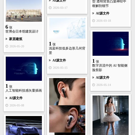
AI源文件
型 透明背景凸显神经中
枢解剖细节
2026-03-17
AI源文件
2026-03-18
6
张
世博会日本馆建筑设计
家居建筑
1
张
2026-05-20
浅蓝科技低多边形几何背
景
1
AI源文件
张
数字洪流中的 AI 智能侧
2026-05-15
脸剪影
AI源文件
1
2026-05-14
张
人工智能科技感矢量插画
AI源文件
2026-05-08