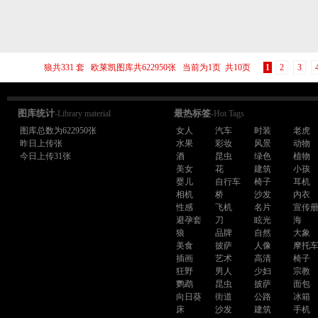
狼共331 套 欧莱凯图库共622950张 当前为1页 共10页
1
2
3
图库统计
最热标签
-Library material
-Hot Tags
图库总数为622950张
女人
汽车
时装
老虎
昨日上传张
水果
彩妆
风景
动物
今日上传31张
酒
昆虫
绿色
植物
美女
花
建筑
小孩
婴儿
自行车
椅子
耳机
相机
桥
沙发
内衣
性感
飞机
名片
宣传
避孕套
刀
眩光
海
狼
品牌
自然
大象
美食
披萨
人像
摩托
插画
艺术
高清
椅子
狂野
男人
少妇
宗教
鹦鹉
昆虫
披萨
面包
向日葵
街道
公路
冰箱
床
沙发
建筑
手机