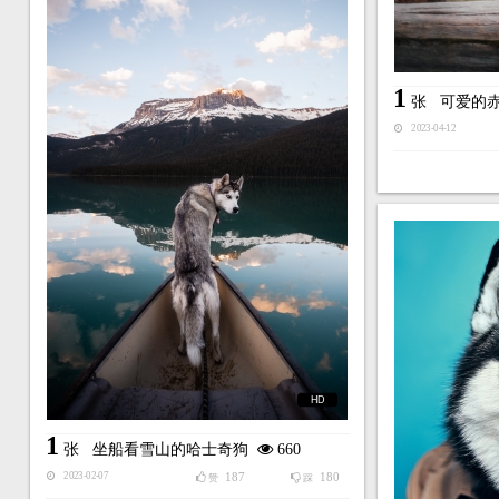
1
张
可爱的
2023-04-12
HD
1
张
坐船看雪山的哈士奇狗
660
187
180
2023-02-07
赞
踩