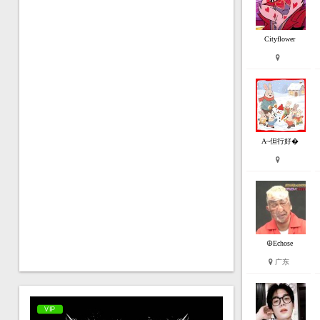
Cityflower
A~但行好�
☮Echose
广东
VIP