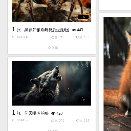
HD
1
张
黑寡妇狼蜘蛛微距摄影图
443
210
197
2024-10-15
赞
踩
收藏
HD
1
张
仰天嚎叫的狼
420
376
395
2024-09-04
赞
踩