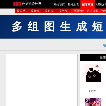
欧莱凯设计网
网站首页
酷站欣赏
图库素材
AI源文
按分类↓
按标签↓
按热搜↓
按年份↓
平面设计
艺术摄影
包
多
组
图
生
成
短
新加
……
广东