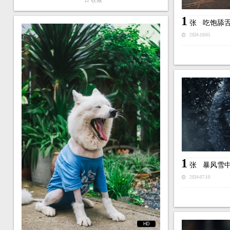
收藏
1
张
吃饱舔
2024-10-05
1
张
暴风雪
2024-07-10
HD