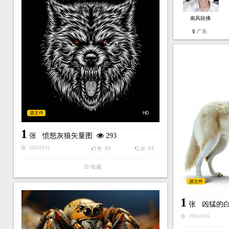
南风轻拂
广东
源文件
HD
1
张
愤怒灰狼矢量图
293
69
81
2025-03-15
赞
踩
收藏
源文件
1
张
凶猛的白
2024-10-16