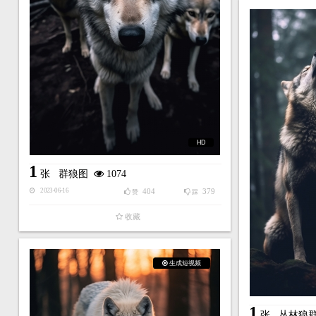
HD
1
张
群狼图
1074
404
379
2023-06-16
赞
踩
收藏
生成短视频
1
张
丛林狼