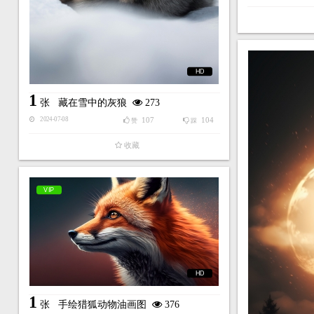
HD
1
张
藏在雪中的灰狼
273
107
104
2024-07-08
赞
踩
收藏
VIP
HD
1
张
手绘猎狐动物油画图
376