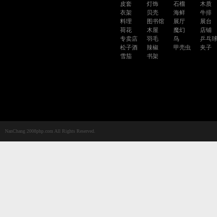
皮套
灯饰
石榴
木质
衣架
贝壳
海鲜
牛排
料理
图书馆
展厅
展台
荷花
木屋
魔幻
店铺
专卖店
羽毛
鸟
乒乓
松子酒
辣椒
甲壳虫
夹子
雪茄
书架
NanChang 2008php.com All Rights Reserved.