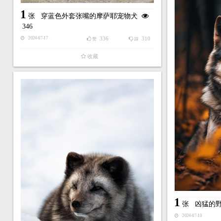
1
张
穿蓝色外套张嘴的摩萨耶宠物犬
346
336
310
2024-07-17
赞
踩
收藏
1
张
凶猛的
2024-07-10