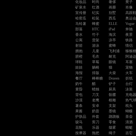
化妆品
时尚
奢侈
凳子
矿泉水
红酒
画册
肖像
宣传册
纪实
别墅
高跟
哈密瓜
松鼠
西瓜
奥运
马铃薯
蜂蜜
ELLE
Vogue
部落
HTC
iPad
奔驰
香水
竹子
海滨
夜景
公寓
货架
凉亭
铁路
射箭
游泳
蜜蜂
情侣
拥抱
儿童
飞利浦
猕猴
脐橙
毛衣
耐克
阿迪
球鞋
草莓
眼镜
耳塞
娃娃
躺椅
猫
宠物
海报
排版
火柴
火车
餐厅
棒棒糖
Dezeen
折纸
奶牛
醋
铲子
台灯
黄昏
蜡烛
厨具
泳装
背包
刀叉
骷髅
充电
沙漠
老鹰
根雕
热气
薯条
安卓
支架
枕头
果酱
奶昔
墨镜
蝴蝶
护肤品
外套
跷跷板
茶壶
骏马
剪刀
零食
清酒
花瓶
乐器
烟雾
蜻蜓
按摩器
拖把
绳子
吉它