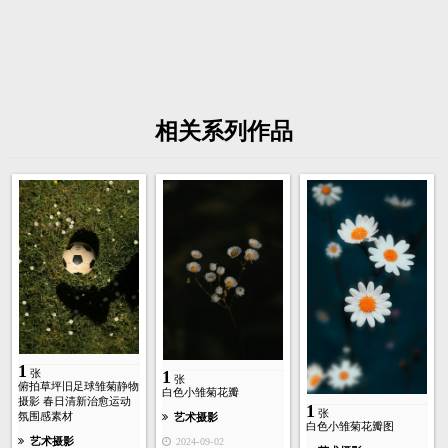
相关系列作品
1
张
1
张
俯拍草坪旧足球雏菊静物
白色小雏菊花瓣
摄影 春日清新治愈运动
1
张
氛围感素材
艺术摄影
白色小雏菊花瓣图
艺术摄影
2024-09-02