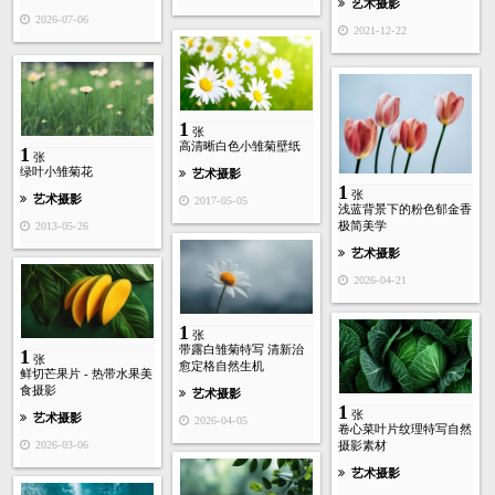
艺术摄影
2026-07-06
2021-12-22
1
张
高清晰白色小雏菊壁纸
1
张
绿叶小雏菊花
艺术摄影
1
张
艺术摄影
2017-05-05
浅蓝背景下的粉色郁金香
极简美学
2013-05-26
艺术摄影
2026-04-21
1
张
带露白雏菊特写 清新治
1
张
愈定格自然生机
鲜切芒果片 - 热带水果美
食摄影
艺术摄影
1
张
艺术摄影
2026-04-05
卷心菜叶片纹理特写自然
2026-03-06
摄影素材
艺术摄影