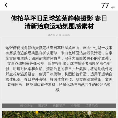
77
.
pv
俯拍草坪旧足球雏菊静物摄影 春日
清新治愈运动氛围感素材
2026-07-06 13:08:03
这张俯视视角静物摄影定格春日草坪温柔画面，画面中心是一枚带
有磨损痕迹的经典黑白拼块足球，米白色球面沾染浅黄污渍，自带
复古使用质感；四周铺满鲜绿嫩草，散落大量白瓣黄心的小雏菊，
零星点缀明黄色蒲公英，阳光投射出足球与拍摄者清晰的深色剪
影，明暗对比柔和自然。清新治愈的春日户外氛围，将运动物件与
野生花草温柔融合，色调干净柔和，构图松弛舒适，适用于运动自
媒体配图、春日户外海报、校园体育宣传、朋友圈治愈壁纸、文创
装饰插画、球类周边宣传素材，诠释运动与自然共生的松弛治愈
感。
俯拍静物
旧足球
春日草坪
小雏菊
清新治愈