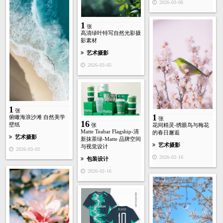
2026-03-06
1
张
高清绿叶特写自然光影摄
影素材
艺术摄影
2026-03-05
1
张
1
俯瞰海浪沙滩 自然美学
张
16
壁纸
张
花间精灵-绣眼鸟与梅花
Matte Teabar Flagship-清
的春日邂逅
艺术摄影
新抹茶绿-Matte 品牌空间
艺术摄影
与视觉设计
2026-03-03
2026-02-16
包装设计
2026-02-16