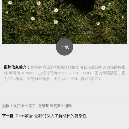
尺寸：3794 * 5493 大小：11.86M
下载
图片信息简介：
俯拍草坪旧足球雏菊静物摄影 春日清新治愈运动氛围感素
材·编号为1019002，上传时间为2026-07-06 13:08:03，图片为高清图，宽
为3794像素，高为5493像素，图片为11.86M，模式为RGB！
抱歉！没用上一篇了...敬请期待更新！谢谢
下一篇
Uneri家居-让我们深入了解成长的复杂性