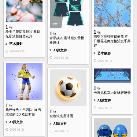
1
张
1
粉玉兰花绽放特写 春日
1
张
张
光影清新自然花卉
晴空下花枝交错盛放 春
青潮战衣 足球服矢量模
日樱花漫舞定格治愈系美
板设计
艺术摄影
好
AI源文件
2026-03-30
艺术摄影
2026-02-26
2026-03-15
1
张
卡通风格室内足球赛场景
AI源文件
1
张
2025-07-14
桑巴锋线：巴西队 10 号
1
张
球员的 3D 欢庆时刻
金色炫光足球图
AI源文件
AI源文件
2026-01-21
2025-04-18