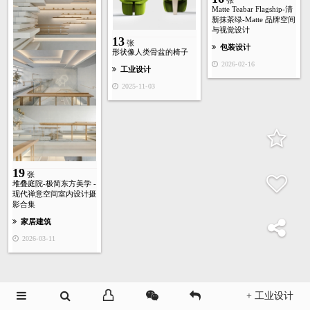
张
Matte Teabar Flagship-清
新抹茶绿-Matte 品牌空间
与视觉设计
13
张
包装设计
形状像人类骨盆的椅子
2026-02-16
工业设计
2025-11-03
19
张
堆叠庭院-极简东方美学 -
现代禅意空间室内设计摄
影合集
家居建筑
2026-03-11
+ 工业设计