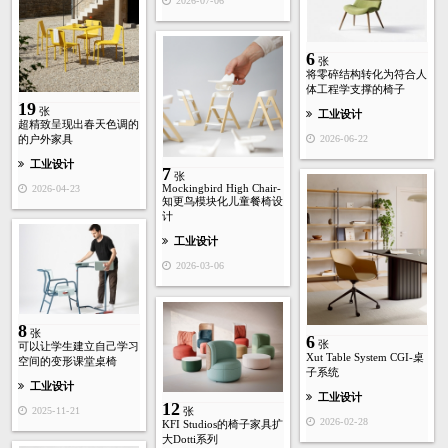
2026-07-06
6
张
将零碎结构转化为符合人
体工程学支撑的椅子
19
张
工业设计
超精致呈现出春天色调的
的户外家具
2026-06-22
工业设计
7
张
Mockingbird High Chair-
2026-04-23
知更鸟模块化儿童餐椅设
计
工业设计
2026-03-06
8
张
6
张
可以让学生建立自己学习
Xut Table System CGI-桌
空间的变形课堂桌椅
子系统
工业设计
工业设计
12
2025-11-21
张
2026-02-28
KFI Studios的椅子家具扩
大Dotti系列