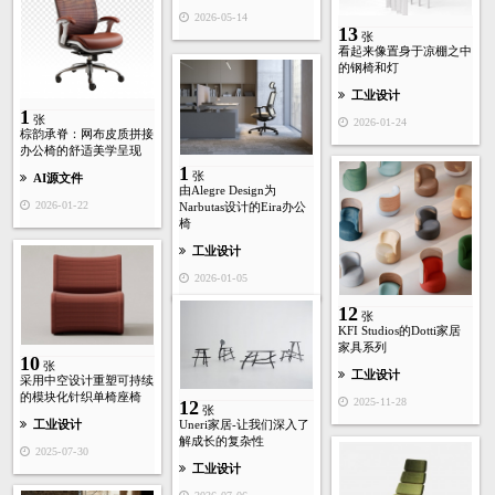
2026-05-14
13
张
看起来像置身于凉棚之中
的钢椅和灯
工业设计
1
张
2026-01-24
棕韵承脊：网布皮质拼接
办公椅的舒适美学呈现
1
张
AI源文件
由Alegre Design为
2026-01-22
Narbutas设计的Eira办公
椅
工业设计
2026-01-05
12
张
KFI Studios的Dotti家居
家具系列
10
张
工业设计
采用中空设计重塑可持续
的模块化针织单椅座椅
2025-11-28
12
张
Uneri家居-让我们深入了
工业设计
解成长的复杂性
2025-07-30
工业设计