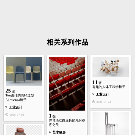
相关系列作品
11
张
有趣的人体工程学椅子
25
张
工业设计
Ton设计的简约造型
Allessenza椅子
2026-04-23
工业设计
1
2026-07-01
张
体育场红白座椅的几何秩
序之美
艺术摄影