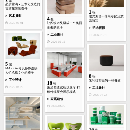
张
晶质雪滴 - 艺术化改造的
雪滴花装饰摆件
1
张
艺术摄影
绒光絮语 - 蒲苇草的治愈
4
张
系特写
2026-02-01
让四块木头融成一个美丽
渐变的桌子
艺术摄影
工业设计
2026-01-31
2026-05-15
5
张
MARKA-可以静静连接
人们承载文化的椅子
8
张
工业设计
米利拉布做的一张餐桌
18
张
2026-04-22
用爱塑造试验场展厅-打
工业设计
破传统展会展示模式
2026-04-22
家居建筑
2026-03-25
16