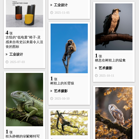
工业设计
2025-11-05
4
张
古怪的“低电量”椅子-灵
感来自有史以来最令人沮
丧的图标
1
工业设计
张
栖息在树枝上的猛禽
2025-07-03
艺术摄影
2025-10-11
1
张
树枝上的长臂猿
艺术摄影
2025-10-10
1
张
枝头静栖的绿鬣蜥特写