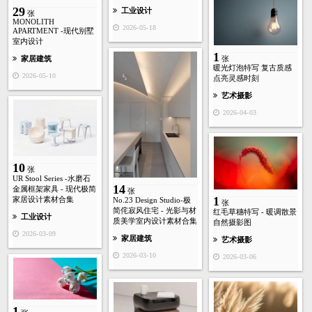
29
工业设计
张
MONOLITH
2026-05-18
APARTMENT -现代别墅
室内设计
1
家居建筑
张
暖光灯泡特写 复古质感
2026-05-10
点亮灵感时刻
艺术摄影
2026-04-03
10
张
UR Stool Series -水磨石
14
金属框架家具 - 现代极简
张
1
家居设计素材合集
No.23 Design Studio-极
张
简侘寂风住宅 - 光影与材
红毛草穗特写 - 暖调散景
工业设计
质美学室内设计素材合集
自然摄影图
2026-03-09
家居建筑
艺术摄影
2026-03-10
2026-03-06
1