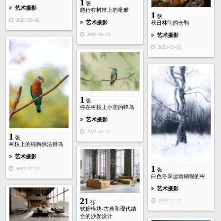
1
张
艺术摄影
爬行在树枝上的吼猴
1
张
2025-09-06
艺术摄影
秋日林间的仓鸮
2024-06-13
艺术摄影
2025-09-05
1
张
停在树枝上小憩的蜂鸟
艺术摄影
2024-03-27
1
张
树枝上的棕胸佛法僧鸟
艺术摄影
1
2024-04-23
张
白色冬季运动糊糊的树
艺术摄影
21
2023-12-27
张
软糖模块-古典和现代结
合的沙发设计