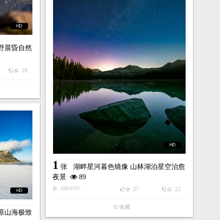
HD
野晨昏自然
20
踩
HD
1
张
湖畔星河暮色镜像 山林湖泊星空治愈
夜景
89
27
22
2026-07-07
赞
踩
HD
收藏
原山海极致