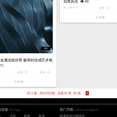
自然风光
69
22
2026-07-07
赞
收藏
HD
金属流线丝带 极简科技感艺术视
75
19
22
赞
踩
收藏
共13 套 共622950张 当前为1页 共1页
1
热标签
热门导航
-Hot Tags
-Column navigation
人
汽车
时装
老虎
欧莱凯设计网首页