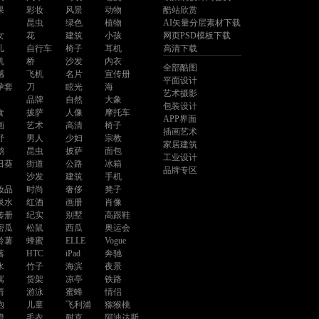
果
彩妆
风景
动物
酷站欣赏
昆虫
绿色
植物
AI矢量分层素材下载
女
花
建筑
小孩
网页PSD模板下载
儿
自行车
椅子
耳机
高清下载
机
桥
沙发
内衣
全部酷图
感
飞机
名片
宣传册
平面设计
孕套
刀
眩光
海
艺术摄影
品牌
自然
大象
包装设计
食
披萨
人像
摩托车
APP界面
画
艺术
高清
椅子
插画艺术
野
男人
少妇
宗教
家居建筑
鹉
昆虫
披萨
面包
工业设计
日葵
街道
公路
冰箱
品牌专区
沙发
建筑
手机
妆品
时尚
奢侈
凳子
泉水
红酒
画册
肖像
传册
纪实
别墅
高跟鞋
密瓜
松鼠
西瓜
奥运会
铃薯
蜂蜜
ELLE
Vogue
落
HTC
iPad
奔驰
水
竹子
海滨
夜景
寓
货架
凉亭
铁路
箭
游泳
蜜蜂
情侣
抱
儿童
飞利浦
猕猴桃
橙
毛衣
耐克
阿迪达斯