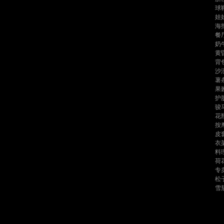
球
娃
海
餐
奶
黄
背
沙
薯
果
护
骏
花
按
皮
衣
料
荷
专
松
雪