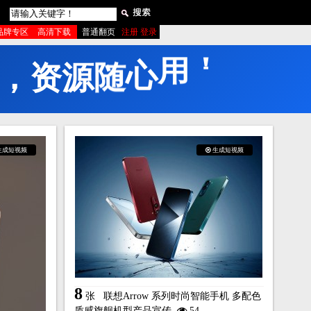
品牌专区
高清下载
普通翻页
注册 登录
，
资
源
随
心
用
！
生成短视频
生成短视频
8
张
联想Arrow 系列时尚智能手机 多配色
质感旗舰机型产品宣传
54