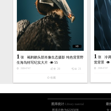
HD
1
1
张
冷调
张
褐鹈鹕头部肖像生态摄影 纯色背景野
觉背景
生海鸟特写纪实大片
55
2026-07-07
20
21
2026-07-07
赞
踩
收藏
图库统计
最
-Library material
图库总数为622950张
女