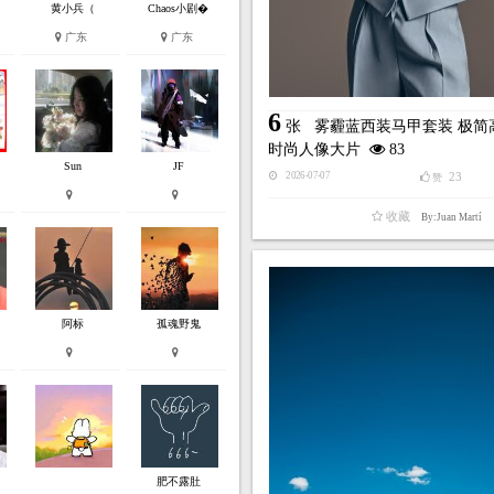
黄小兵（
Chaos小剧�
广东
广东
6
张
雾霾蓝西装马甲套装 极简
时尚人像大片
83
Sun
JF
23
2026-07-07
赞
收藏
By:Juan Martí
阿标
孤魂野鬼
肥不露肚