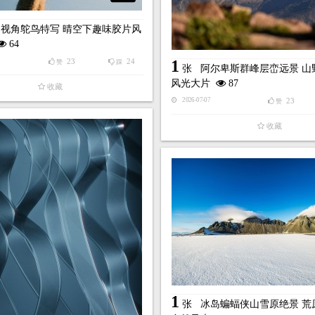
视角鸵鸟特写 晴空下趣味胶片风
64
23
24
1
赞
踩
张
阿尔卑斯群峰层峦远景 山
风光大片
87
收藏
23
2026-07-07
赞
收藏
1
张
冰岛蝙蝠侠山雪原绝景 荒