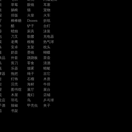
鞋
草莓
眼镜
耳塞
娃
躺椅
猫
宠物
报
排版
火柴
火车
厅
棒棒糖
Dezeen
折纸
牛
醋
铲子
台灯
昏
蜡烛
厨具
泳装
包
刀叉
骷髅
充电器
漠
老鹰
根雕
热气球
条
安卓
支架
枕头
酱
奶昔
墨镜
蝴蝶
肤品
外套
跷跷板
茶壶
马
剪刀
零食
清酒
瓶
乐器
烟雾
蜻蜓
摩器
拖把
绳子
吉它
套
灯饰
石榴
木质
架
贝壳
海鲜
牛排
理
图书馆
展厅
展台
花
木屋
魔幻
店铺
卖店
羽毛
鸟
乒乓球
子酒
辣椒
甲壳虫
夹子
茄
书架