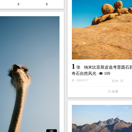
1
张
纳米比亚斯皮兹考普圆石群
奇石自然风光
109
26
2026-07-07
赞
收藏
HD