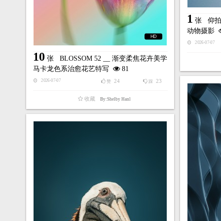
1
张
仰拍
动物摄影
HD
2026-07-07
10
张
BLOSSOM 52 __ 渐变柔焦花卉美学
马卡龙色系治愈花艺特写
81
24
23
2026-07-07
赞
踩
收藏
By:Shelby Hanl