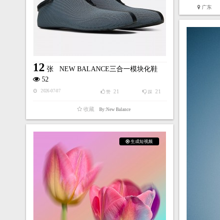
广东
12
张
NEW BALANCE三合一模块化鞋
52
21
21
2026-07-07
赞
踩
收藏
By:New Balance
生成短视频