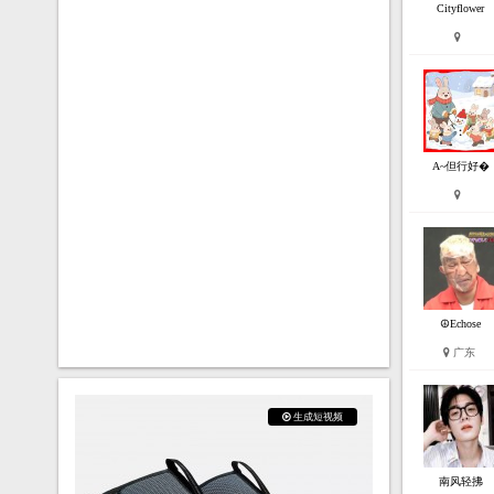
Cityflower
A~但行好�
☮Echose
广东
生成短视频
南风轻拂