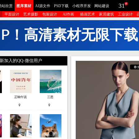
31
酷站欣赏
图库素材
AI源文件
PSD下载
小程序开发
网站建设
平面设计
艺术摄影
包装设计
AI作画
插画艺术
家居建筑
工业设计
I
P
！
高
清
素
材
无
限
下
载
新加入的QQ-微信用户
正晌午说
三思