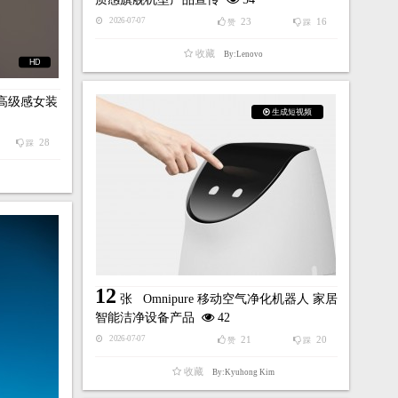
23
16
2026-07-07
赞
踩
收藏
By:Lenovo
HD
高级感女装
生成短视频
28
踩
12
张
Omnipure 移动空气净化机器人 家居
智能洁净设备产品
42
21
20
2026-07-07
赞
踩
收藏
By:Kyuhong Kim