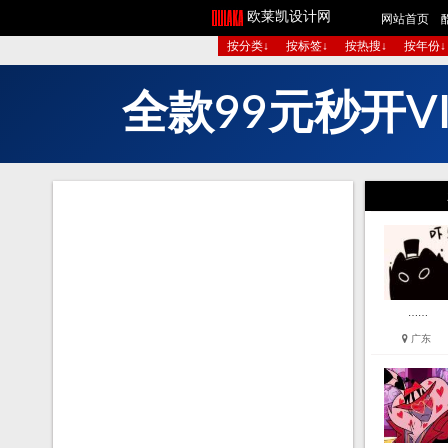
欧莱凯设计网
网站首页
按分类↓
按标签↓
按热搜↓
按年份↓
全
款
9
9
元
秒
开
V
……
广东