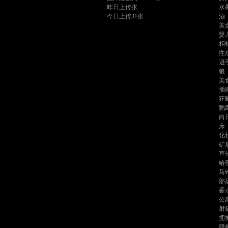
昨日上传张
水
今日上传31张
酒
美
婴
相
性
避
狼
美
插
狂
鹦
向
床
化
矿
宣
哈
马
部
香
公
射
拥
脐