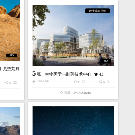
生成短视频
HD
HD
 戈壁荒野
5
张
生物医学与制药技术中心
43
20
21
2026-07-07
赞
踩
22
踩
收藏
By:IND Studio