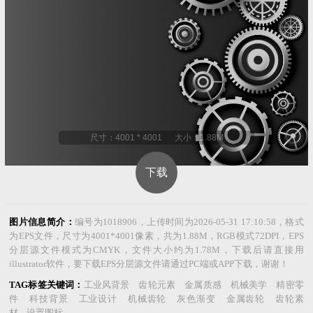
尺寸：4001 * 4001 大小：1.88M
下载
图片信息简介：
编号为1018906，上传时间为2026-05-31 17:10:58，格式
为EPS文件，尺寸为4001*4001像素，共为1.88M，RGB模式72DPI，EPS
分层源文件模式为CMYK，文件大小约为1.78M，下载后请直接用
illustrator软件，要下载EPS分层源文件请通过PC端或APP下载，谢谢！
TAG标签关键词：
工业风背景 齿轮元素 金属质感 机械美学 精密零
件 科技背景 工业设计 机械齿轮 灰色渐变 金属齿轮 齿轮素
材 设置图标