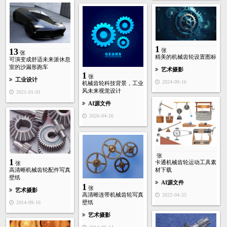
1
13
张
张
精美的机械齿轮设置图标
可演变成舒适未来派休息
室的沙漏形跑车
艺术摄影
1
张
工业设计
2024-09-16
机械齿轮科技背景，工业
风未来视觉设计
2021-01-01
AI源文件
2026-04-26
张
1
卡通机械齿轮运动工具素
张
高清晰机械齿轮配件写真
材下载
壁纸
AI源文件
1
张
艺术摄影
高清晰连带机械齿轮写真
2022-04-25
壁纸
2014-09-16
艺术摄影