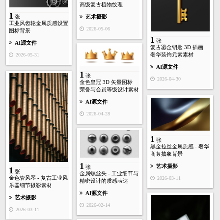
高级复古植物纹理
1
艺术摄影
张
工业风齿轮金属质感设置
2026-05-06
图标背景
1
张
AI源文件
复古鎏金钥匙 3D 插画
奢华装饰元素素材
2026-05-31
AI源文件
1
张
2026-04-30
金色皇冠 3D 矢量图标
荣誉与会员等级设计素材
AI源文件
2026-04-28
1
张
黑金拉丝金属质感 - 奢华
商务抽象背景
1
艺术摄影
张
1
张
金属螺丝头 - 工业细节与
金色管风琴 - 复古工业风
2026-03-11
精密设计的质感表达
乐器细节摄影素材
AI源文件
艺术摄影
2026-02-14
2026-03-11