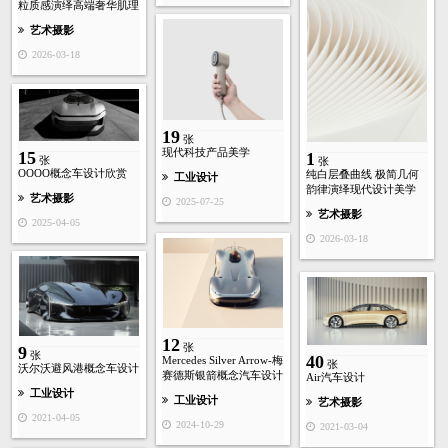
粒质感演绎高端奢华肌理
艺术摄影
2026-03-18
19
张
现代科技产品美学
15
1
张
张
OOOO概念车设计欣赏
纯白层叠曲线 极简几何
工业设计
韵律演绎现代设计美学
艺术摄影
2025-07-25
艺术摄影
2025-04-05
2026-03-18
12
张
9
张
40
Mercedes Silver Arrow-梅
张
沃尔沃避风港概念车设计
赛德斯银箭概念汽车设计
Air汽车设计
工业设计
工业设计
艺术摄影
2021-04-05
2024-10-29
2021-03-04