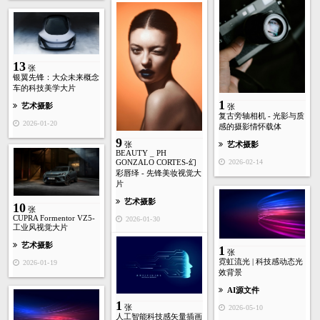
13
张
银翼先锋：大众未来概念
车的科技美学大片
1
艺术摄影
张
复古旁轴相机 - 光影与质
2026-01-20
感的摄影情怀载体
9
艺术摄影
张
BEAUTY _ PH
2026-02-14
GONZALO CORTES-幻
彩唇绎 - 先锋美妆视觉大
片
艺术摄影
10
张
CUPRA Formentor VZ5-
2026-01-30
工业风视觉大片
艺术摄影
1
张
霓虹流光 | 科技感动态光
2026-01-19
效背景
AI源文件
1
张
2026-05-10
人工智能科技感矢量插画