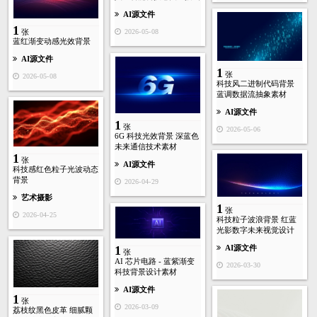
AI源文件
1
张
2026-05-08
蓝红渐变动感光效背景
AI源文件
1
张
2026-05-08
科技风二进制代码背景
蓝调数据流抽象素材
AI源文件
1
张
2026-05-06
6G 科技光效背景 深蓝色
未来通信技术素材
1
张
AI源文件
科技感红色粒子光波动态
背景
2026-04-29
艺术摄影
1
张
2026-04-25
科技粒子波浪背景 红蓝
光影数字未来视觉设计
1
AI源文件
张
AI 芯片电路 - 蓝紫渐变
2026-03-30
科技背景设计素材
AI源文件
1
张
2026-03-09
荔枝纹黑色皮革 细腻颗