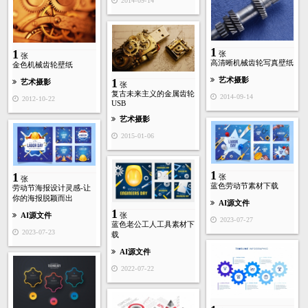
2014-09-14
1
1
张
张
高清晰机械齿轮写真壁纸
金色机械齿轮壁纸
艺术摄影
1
艺术摄影
张
复古未来主义的金属齿轮
2014-09-14
2012-10-22
USB
艺术摄影
2015-01-06
1
1
张
张
蓝色劳动节素材下载
劳动节海报设计灵感-让
你的海报脱颖而出
AI源文件
1
张
AI源文件
2023-07-27
蓝色老公工人工具素材下
2023-07-23
载
AI源文件
2022-07-22