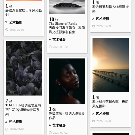
1
张
1
张
海边日落戴帽人物剪影摄
静谧湖面橙红日落风光摄
影
影
10
艺术摄影
张
艺术摄影
The Shape of Rocks __
2026-05-09
黑白慢门海岸礁石 - 极简
2026-05-09
风光摄影素材合集
艺术摄影
2026-03-10
1
张
7
张
海上栈桥落日余晖 - 极简
TO-BE III-暗调紫甘蓝与
风光摄影
1
张
西兰花 冷调植物特写系
静谧质感 - 暗调人像摄影
艺术摄影
列
作品
2026-03-08
艺术摄影
艺术摄影
2026-03-02
2026-02-02