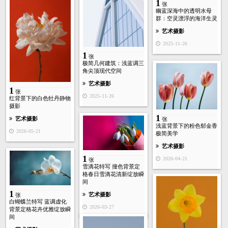
1
张
幽蓝深海中的透明水母
群：空灵漂浮的海洋生灵
艺术摄影
2025-11-26
1
张
极简几何建筑：浅蓝调三
角尖顶现代空间
艺术摄影
1
张
2025-11-26
红背景下的白色牡丹静物
摄影
1
艺术摄影
张
浅蓝背景下的粉色郁金香
2026-05-21
极简美学
艺术摄影
1
2026-04-21
张
雪滴花特写 撞色背景定
格春日雪滴花清新绽放瞬
间
1
艺术摄影
张
白蝴蝶兰特写 蓝调虚化
2026-03-27
背景定格花卉优雅绽放瞬
间