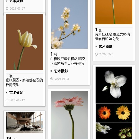
艺术摄影
2026-03-27
1
张
黄水仙独绽 橙底光影演
绎春日明媚之美
艺术摄影
1
2026-03-25
张
白梅映空疏影横斜 晴空
下治愈系春日花卉特写
艺术摄影
1
张
2026-03-18
暖棕凝香 - 奶油郁金香的
极简美学
艺术摄影
2026-02-12
29