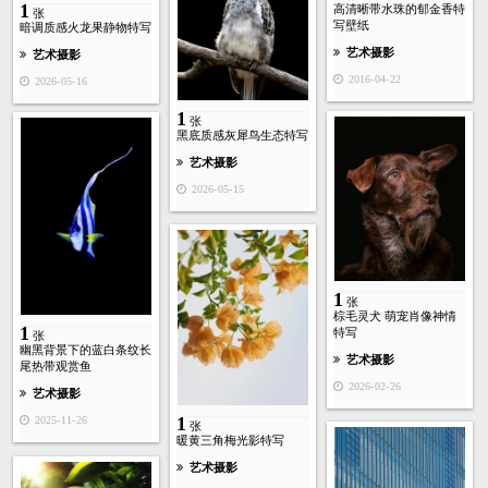
1
高清晰带水珠的郁金香特
张
写壁纸
暗调质感火龙果静物特写
艺术摄影
艺术摄影
2016-04-22
2026-05-16
1
张
黑底质感灰犀鸟生态特写
艺术摄影
2026-05-15
1
张
棕毛灵犬 萌宠肖像神情
1
特写
张
幽黑背景下的蓝白条纹长
艺术摄影
尾热带观赏鱼
2026-02-26
艺术摄影
1
2025-11-26
张
暖黄三角梅光影特写
艺术摄影