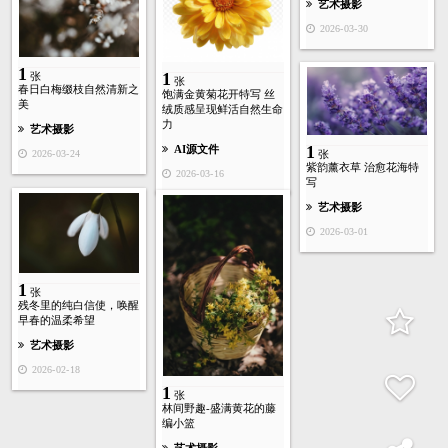
艺术摄影
2026-03-30
1
1
张
张
春日白梅缀枝自然清新之
饱满金黄菊花开特写 丝
美
绒质感呈现鲜活自然生命
力
艺术摄影
1
AI源文件
张
2026-03-24
紫韵薰衣草 治愈花海特
2026-03-16
写
艺术摄影
2026-03-01
1
张
残冬里的纯白信使，唤醒
早春的温柔希望
艺术摄影
2026-02-18
1
张
林间野趣-盛满黄花的藤
编小篮
艺术摄影