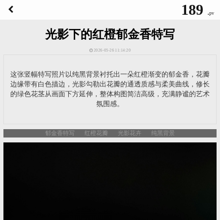
189
.
pv
光影下的红橙郁金香特写
2026-05-26 11:14:20
这张竖幅特写照片以纯黑背景衬托出一朵红橙渐变的郁金香，花瓣
边缘带有白色描边，光影勾勒出花瓣的通透质感与柔美曲线，修长
的绿色花茎从画面下方延伸，整体构图简洁高级，充满静谧的艺术
氛围感。
郁金香特写
红橙花瓣
光影花卉
纯黑背景