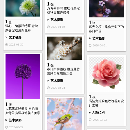
1
张
万寿菊特写 橙红花瓣定
格秋日花卉盛景
艺术摄影
1
1
张
张
绿心白菊微距特写 青碧
暮光之樱：柔焦光影下的
2026-04-03
渐变绽放清新花卉
春日私语
艺术摄影
艺术摄影
2026-03-30
2026-04-21
1
张
春日白梅缀枝 橙蕊凝香
演绎自然清新之美
艺术摄影
2026-03-24
1
张
高清免抠粉色玫瑰花卉设
1
张
计素材
大花葱紫球盛放 同色渐
AI源文件
变背景演绎极简花卉美学
2026-03-03
艺术摄影
2026-03-22