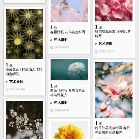
1
1
张
张
粉韵玫瑰花瓣 浪漫肌理
春樱绣眼 花鸟共生特写
特写
艺术摄影
艺术摄影
2026-03-01
2026-02-28
1
张
绿茵金芒 | 群生仙人球的
治愈瞬间
艺术摄影
1
张
2026-05-10
白菊花特写 青灰背景定
格清雅花卉
艺术摄影
2026-04-01
1
张
粉玉兰花绽放特写 春日
光影清新自然花卉