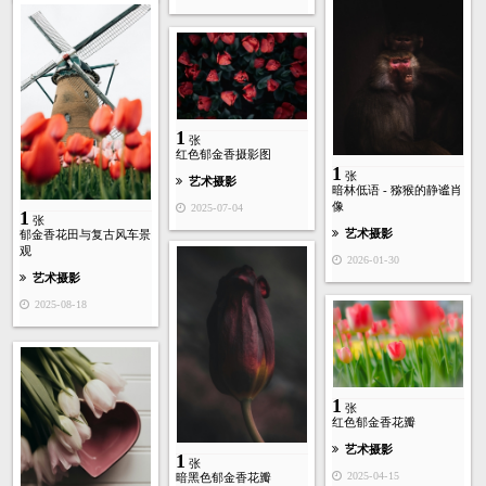
1
张
红色郁金香摄影图
1
张
艺术摄影
暗林低语 - 猕猴的静谧肖
像
2025-07-04
1
张
艺术摄影
郁金香花田与复古风车景
观
2026-01-30
艺术摄影
2025-08-18
1
张
红色郁金香花瓣
艺术摄影
1
张
2025-04-15
暗黑色郁金香花瓣