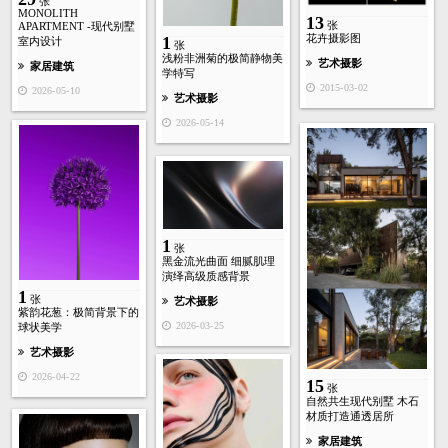
张
MONOLITH
13
张
APARTMENT -现代别墅
花卉摄影图
1
室内设计
张
浅粉非洲菊的极简静物美
艺术摄影
家居建筑
学特写
2015-03-02
2026-05-10
艺术摄影
2026-05-14
1
张
黑金流光曲面 细腻肌理
演绎高级质感背景
1
张
艺术摄影
紫韵花葱：极简背景下的
2026-03-25
球状美学
艺术摄影
2026-04-22
15
张
自然共生现代别墅 木石
材质打造通透居所
家居建筑