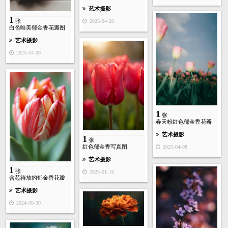
艺术摄影
1
张
2025-04-26
白色唯美郁金香花瓣图
艺术摄影
2025-04-09
1
张
春天粉红色郁金香花瓣
艺术摄影
1
张
红色郁金香写真图
2025-04-08
艺术摄影
1
张
2025-01-16
含苞待放的郁金香花瓣
艺术摄影
2024-09-30