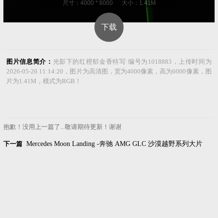
尺寸：4000 * 6000 大小：1.41M
下载
图片信息简介：
光影下的红橙郁金香特写·编号为1018883，上传时间为
2026-05-26 11:14:20，图片为高清图，宽为4000像素，高为6000像素，图
片为1.41M，模式为RGB！
抱歉！没用上一篇了...敬请期待更新！谢谢
下一篇
Mercedes Moon Landing -奔驰 AMG GLC 沙漠越野系列大片