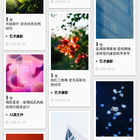
2026-05-15
1
张
光脉新叶 逆光绿意自然
特写
艺术摄影
1
2026-02-26
张
蓝调玻璃幕墙 竖线网格
演绎现代建筑秩序美学
艺术摄影
2026-03-22
1
张
焰红三角梅 逆光花影自
然特写
艺术摄影
1
张
2026-02-26
璃彩柔形：玻璃拟态风格
的现代视觉设计
AI源文件
2026-01-18