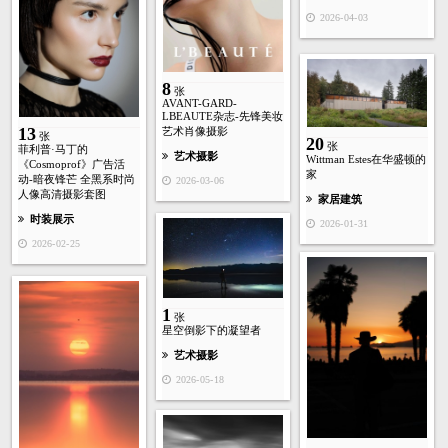
2026-04-03
8
张
AVANT-GARD-
LBEAUTE杂志-先锋美妆
13
艺术肖像摄影
张
20
张
菲利普·马丁的
艺术摄影
Wittman Estes在华盛顿的
《Cosmoprof》广告活
家
动-暗夜锋芒 全黑系时尚
2026-03-06
人像高清摄影套图
家居建筑
时装展示
2026-01-31
2026-02-25
1
张
星空倒影下的凝望者
艺术摄影
2026-05-18