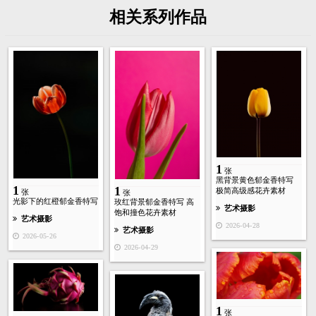
相关系列作品
1
张
黑背景黄色郁金香特写
1
1
极简高级感花卉素材
张
张
光影下的红橙郁金香特写
玫红背景郁金香特写 高
艺术摄影
饱和撞色花卉素材
艺术摄影
2026-04-28
艺术摄影
2026-05-26
2026-04-29
1
张