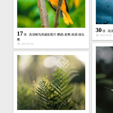
30
张
高清
17
张
高清晰鸟类摄影图片-鹦鹉-老鹰-画眉-猫头
2011-01-25
鹰
2011-01-24