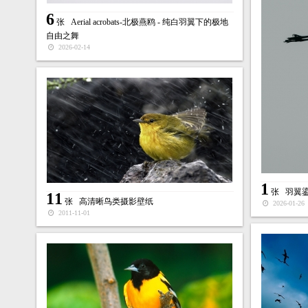
6
张
Aerial acrobats-北极燕鸥 - 纯白羽翼下的极地
自由之舞
2026-02-14
1
张
羽翼鎏
11
张
高清晰鸟类摄影壁纸
2026-01-26
2011-11-01