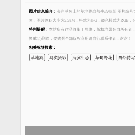
图片信息简介：
海岸草甸上的草地鹨自然生态摄影·图片编号为1018
素，图片体积大小为5.58M，格式为JPG，颜色模式为RGB，分辨
特别提醒：
本站所有作品收集于网络，版权均属各自所有者，本站
换成@)删除，要购买全部版权商用请自行联系作者，谢谢！
相关标签搜索：
草地鹨
鸟类摄影
海滨生态
草甸野花
自然特