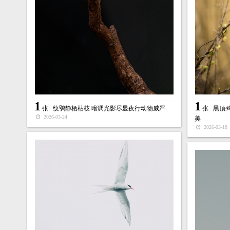
1
1
张
纹鸮静栖枯枝 暗调光影尽显夜行动物威严
张
黑顶
2026-03-24
美
2026-03-18