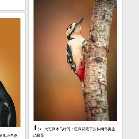
1
张
大斑啄木鸟特写：暖调背景下的林间鸟类生
态摄影
r人文地理自然