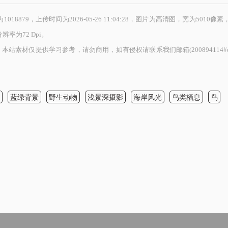
879，上传时间为2026-05-26 11:04:28，图片为高清图，宽为5010像素
率为72 Dpi。
素材仅提供学习参考，请勿商用，如有侵权请联系我们邮箱(200894114#qq
写
蓝绿背景
野生动物
浅景深摄影
海岸风光
鸟类栖息
鸟