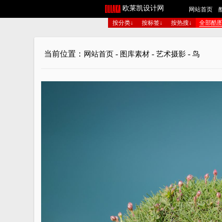
欧莱凯设计网
网站首页
按分类↓
按标签↓
按热搜↓
全部酷
当前位置：
-
-
-
网站首页
图库素材
艺术摄影
鸟