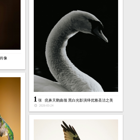
肖像
1
张
疣鼻天鹅曲颈 黑白光影演绎优雅圣洁之美
2026-03-24