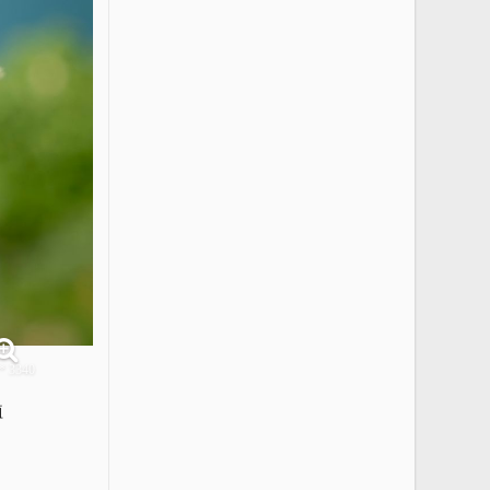
* 3340
植