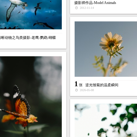
摄影师作品-Model Animals
2012-11-14
晰动物之鸟类摄影-老鹰-鹦鹉-蝴蝶
1
张
逆光雏菊的温柔瞬间
2026-05-08