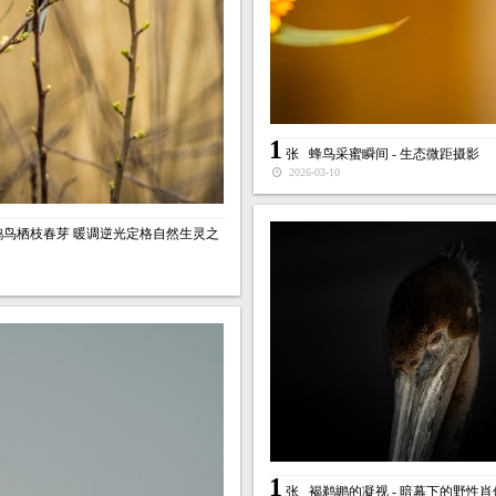
1
张
蜂鸟采蜜瞬间 - 生态微距摄影
2026-03-10
鹀鸟栖枝春芽 暖调逆光定格自然生灵之
1
张
褐鹈鹕的凝视 - 暗幕下的野性肖