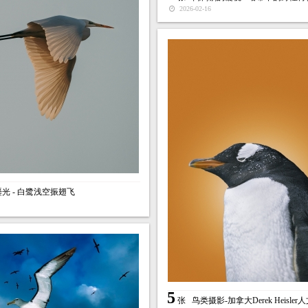
2026-02-16
光 - 白鹭浅空振翅飞
5
张
鸟类摄影-加拿大Derek Heisle