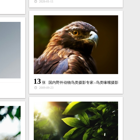
2026-01-11
13
张
国内野外动物鸟类摄影专家--鸟类喙嘴摄影
2009-09-23