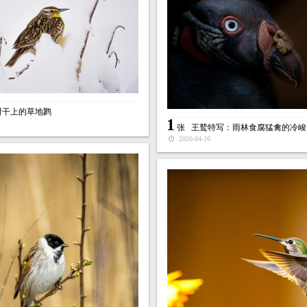
树干上的草地鹨
1
张
王鹫特写：雨林食腐猛禽的冷峻
2026-04-26