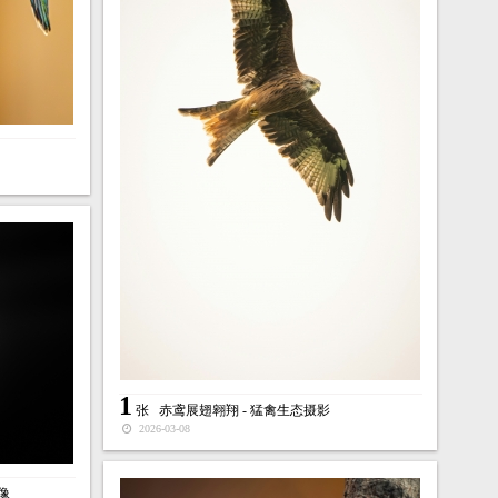
1
张
赤鸢展翅翱翔 - 猛禽生态摄影
2026-03-08
像