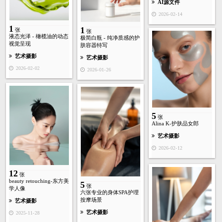
AI源文件
2026-02-14
1
1
张
张
液态光泽 - 橄榄油的动态
极简白瓶 - 纯净质感的护
视觉呈现
肤容器特写
艺术摄影
艺术摄影
2026-02-02
2026-01-26
5
张
Alina K-护肤品女郎
艺术摄影
2026-02-12
12
张
beauty retouching-东方美
5
张
学人像
六张专业的身体SPA护理
按摩场景
艺术摄影
艺术摄影
2025-11-28