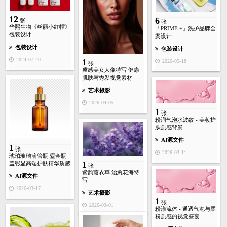
12
6
张
张
华熙生物《丝丽小红帽》
「PRIME +」洗护品牌全
包装设计
案设计
包装设计
包装设计
2024-07-20
1
2026-05-18
张
质感美女人像特写 健康
肌肤与秀发视觉素材
艺术摄影
2026-04-05
1
张
粉润气泡水波纹 - 美妆护
肤质感背景
AI源文件
1
张
2026-03-11
琥珀玻璃滴管瓶 鎏金瓶
1
盖彰显高端护肤精华质感
张
紫韵薰衣草 治愈花海特
AI源文件
写
2026-03-17
艺术摄影
1
张
2026-03-01
粉漾流体 - 通透气泡与柔
粉质感的视觉盛宴