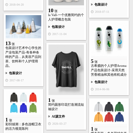
包装设计
2018-04-20
10
张
2018-07-11
la Vall-一个优雅简约的个
人护理概念包装
包装设计
2017-11-04
13
张
包装设计艺术中心学生的
产业包装产品-有各种各
样的产品，从美容产品到
5
茶、饮料和个人护理用
张
古希腊的个人护理Aroma
品。
产品包装设计-采用天然
包装设计
芳香精油和其他有机成分
2017-08-17
包装设计
2014-06-06
1
张
简约圆形印花打造潮流短
袖设计
AI源文件
1
张
2026-03-27
彩织绒潮：多色连帽卫衣
1
的活力视觉陈列
张