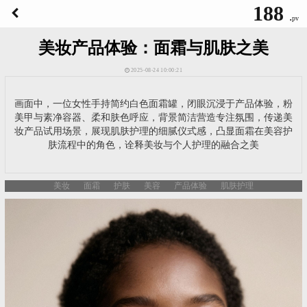
188
.
pv
美妆产品体验：面霜与肌肤之美
2025-08-24 10:00:21
画面中，一位女性手持简约白色面霜罐，闭眼沉浸于产品体验，粉
美甲与素净容器、柔和肤色呼应，背景简洁营造专注氛围，传递美
妆产品试用场景，展现肌肤护理的细腻仪式感，凸显面霜在美容护
肤流程中的角色，诠释美妆与个人护理的融合之美
美妆
面霜
护肤
美容
产品体验
肌肤护理