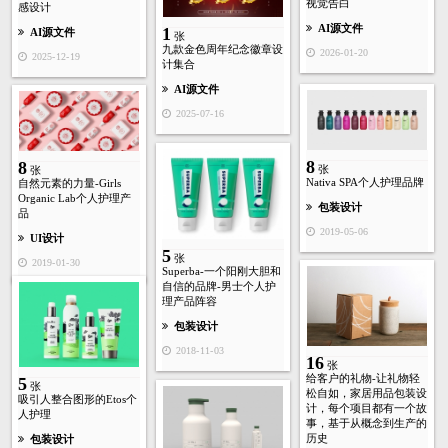
视觉告白
感设计
AI源文件
1
AI源文件
张
九款金色周年纪念徽章设
2026-01-20
2025-12-19
计集合
AI源文件
2025-07-16
8
8
张
张
Nativa SPA个人护理品牌
自然元素的力量-Girls
Organic Lab个人护理产
包装设计
品
2019-05-06
UI设计
5
张
2019-01-30
Superba-一个阳刚大胆和
自信的品牌-男士个人护
理产品阵容
包装设计
2018-11-03
16
张
给客户的礼物-让礼物轻
5
张
松自如，家居用品包装设
吸引人整合图形的Etos个
计，每个项目都有一个故
人护理
事，基于从概念到生产的
历史
包装设计