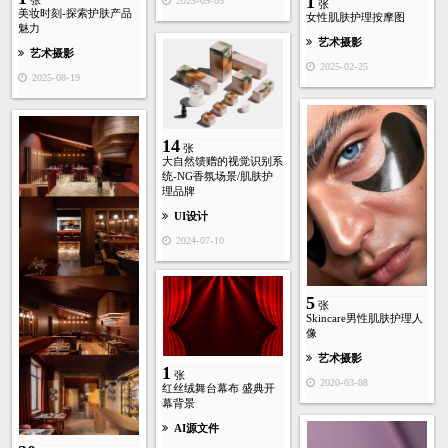
1
2025-09-05
张
美妆时刻-探索护肤产品
女性肌肤护理按摩图
魅力
艺术摄影
艺术摄影
2025-02-25
2025-08-19
14
张
大自然馈赠的视觉识别系
统-NG香氛场景/肌肤护
理品牌
UI设计
2024-07-10
5
张
Skincare男性肌肤护理人
像
艺术摄影
1
张
2020-03-08
红丝绒舞台幕布 盛典开
幕背景
AI源文件