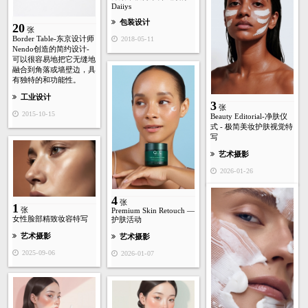
Daiiys
包装设计
20
张
Border Table-东京设计师
2018-05-11
Nendo创造的简约设计-
可以很容易地把它无缝地
融合到角落或墙壁边，具
有独特的和功能性。
工业设计
3
张
2015-10-15
Beauty Editorial-净肤仪
式 - 极简美妆护肤视觉特
写
艺术摄影
2026-01-26
4
张
1
张
Premium Skin Retouch —
女性脸部精致妆容特写
护肤活动
艺术摄影
艺术摄影
2025-09-06
2026-01-07