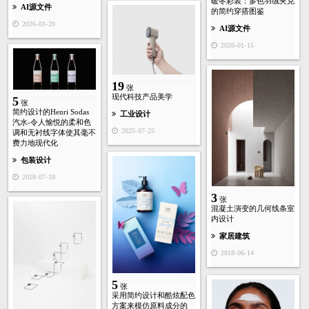
暖冬彩装：多色羽绒夹克
AI源文件
的简约穿搭图鉴
2026-01-20
AI源文件
2026-01-15
19
张
现代科技产品美学
5
张
简约设计的Henri Sodas
工业设计
汽水-令人愉悦的柔和色
2025-07-25
调和无衬线字体使其毫不
费力地现代化
包装设计
2018-07-18
3
张
混凝土演变的几何线条室
内设计
家居建筑
2018-06-14
5
张
采用简约设计和酷炫配色
方案来模仿原料成分的