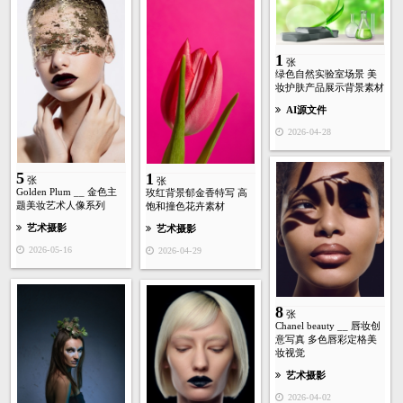
1
张
绿色自然实验室场景 美
妆护肤产品展示背景素材
AI源文件
2026-04-28
5
1
张
张
Golden Plum __ 金色主
玫红背景郁金香特写 高
题美妆艺术人像系列
饱和撞色花卉素材
艺术摄影
艺术摄影
2026-05-16
2026-04-29
8
张
Chanel beauty __ 唇妆创
意写真 多色唇彩定格美
妆视觉
艺术摄影
2026-04-02