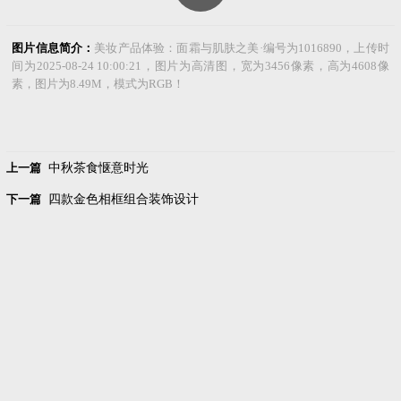
图片信息简介：
美妆产品体验：面霜与肌肤之美·编号为1016890，上传时
间为2025-08-24 10:00:21，图片为高清图，宽为3456像素，高为4608像
素，图片为8.49M，模式为RGB！
上一篇
中秋茶食惬意时光
下一篇
四款金色相框组合装饰设计