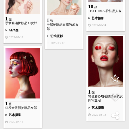
10
张
TEXTURES-护肤品人像
1
艺术摄影
1
张
张
手拿精油护肤品AI女郎
手端护肤品面霜的AI女
2025-06-24
郎
AI作画
艺术摄影
2025-03-18
2025-03-17
1
张
彩色爱心眉毛眼影美妆女
性写真图
1
张
红发金眼影护肤品女郎
艺术摄影
2025-02-12
艺术摄影
2025-02-11