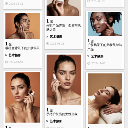
2025-06-23
2024-12-12
1
张
美妆产品体验：面霜与肌
肤之美
艺术摄影
1
张
1
2025-08-24
张
护肤场景下的美妆美学与
暖橙色背景下的护肤场景
产品
艺术摄影
艺术摄影
2025-09-10
2025-11-05
1
张
手持护肤品的女性形象
艺术摄影
1
张