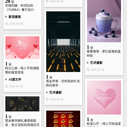
20
2026-03-01
张
安德烈娅・科尼拉的
《TABRA》餐厅设计
家居建筑
2026-05-08
1
张
紫雾莓香 - 梦幻蓝莓奶盖
特饮
艺术摄影
1
张
粉云心旅 - 情人节浪漫氛
2026-02-16
围的视觉营造
1
张
AI源文件
黑金序章 - 空间里的灯光
阵列美学
2026-01-23
艺术摄影
2026-01-24
1
张
1
张
黑金奢华婚礼邀请函套
粉漾心芒：情人节的温柔
装：复古花纹的高端仪式