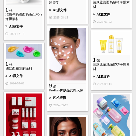
清爽蓝洗面奶躺椅海报素
彩美学
材
1
AI源文件
张
AI源文件
洁白牛奶洗面奶液态水花
2025-08-15
海报素材
2025-03-02
AI源文件
2024-12-13
1
张
1
张
三款儿童洗面奶护手霜素
四款面霜笔刷涂料
材
AI源文件
AI源文件
2024-09-06
2024-09-14
9
张
Profka-护肤品女郎人像
艺术摄影
2024-09-17