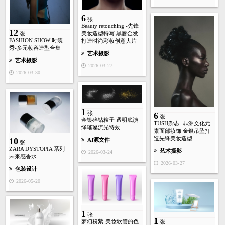
6
张
Beauty retouching -先锋
12
美妆造型特写 黑唇金发
张
FASHION SHOW 时装
打造时尚彩妆创意大片
秀-多元妆容造型合集
艺术摄影
艺术摄影
2026-03-27
2026-03-30
1
张
6
张
金银碎钻粒子 透明底演
TUSH杂志 -非洲文化元
绎璀璨流光特效
素面部妆饰 金银吊坠打
造先锋美妆造型
10
AI源文件
张
ZARA DYSTOPIA 系列
艺术摄影
2026-03-24
未来感香水
2026-03-27
包装设计
2026-05-20
1
张
1
梦幻粉紫-美妆软管的色
张