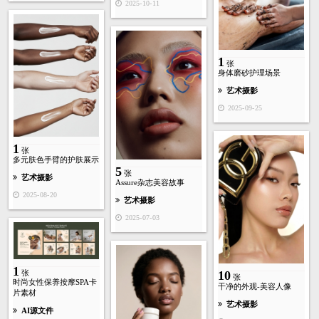
2025-10-11
1
张
身体磨砂护理场景
艺术摄影
2025-09-25
1
张
多元肤色手臂的护肤展示
5
张
艺术摄影
Assure杂志美容故事
2025-08-20
艺术摄影
2025-07-03
1
张
10
张
时尚女性保养按摩SPA卡
干净的外观-美容人像
片素材
艺术摄影
AI源文件