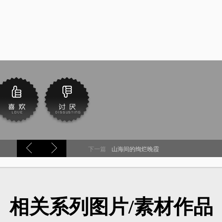
下一篇
山海间的绚烂晚霞
相关系列图片/素材作品