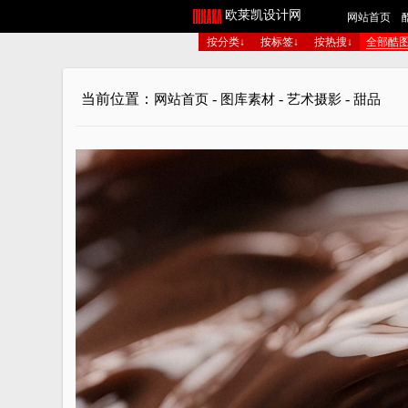
欧莱凯设计网
网站首页
按分类↓
按标签↓
按热搜↓
全部酷
当前位置：
-
-
-
网站首页
图库素材
艺术摄影
甜品