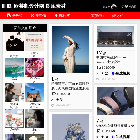
欧莱凯设计网-图库素材
注册 登录
新会员
按分类
按年份
按标签
高清图 ↓
源文件 ↓
新加入的用户
17
……
正晌�
张
广东
中国时尚品牌Urban
Revivo建筑设计
1
张
: 1019069
生成视频
★ 26
1
三思
Cityflow
2026-08-02
张
碧海晴空之下白衣随性舒
★ 23
展，海风氛围感温柔浪漫
2026-07-28
: 1019070
★ 34
黄小�
Chaos小�
2026-08-02
广东
广东
7
张
GARMIN健身可穿戴设备
A~但行
Sun
: 1019068
生成视频
★ 31