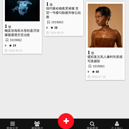
1
张
16
张
纽约曼哈顿夜景璀璨 世
贸一号楼勾勒都市恢弘轮
廓
: 1019063
1
张
★ 38
幽蓝深海双水母轻盈浮游
生成视频
★ 36
2026-08-02
朦胧通透空灵治愈
2026-07-28
: 1019062
★ 19
2026-08-02
1
张
暖棕复古风人像时尚质感
写真摄影
: 1019061
首页
图库
酷站
矢量
高清
模板
建站
6
★ 40
张
2026-07-28
生成视频
★ 37
2026-07-28
+
图库主页
最新用户
搜索图库
个人中心