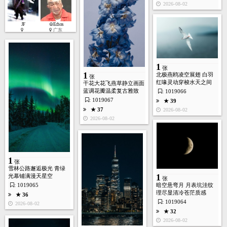
2026-08-02
JF
☮Echos
1
广东
张
1
★ 51
张
1
北极燕鸥凌空展翅 白羽
2026-07-28
张
红喙灵动穿梭水天之间
干花大花飞燕草静立画面
蓝调花瓣温柔复古雅致
: 1019066
: 1019067
★ 39
★ 37
2026-08-02
2026-08-02
3
张
1
张
生成视频
★ 38
雪林公路邂逅极光 青绿
1
光幕铺满漫天星空
2026-07-28
张
: 1019065
暗空悬弯月 月表坑洼纹
理尽显清冷苍茫质感
★ 36
: 1019064
2026-08-02
★ 32
2026-08-02