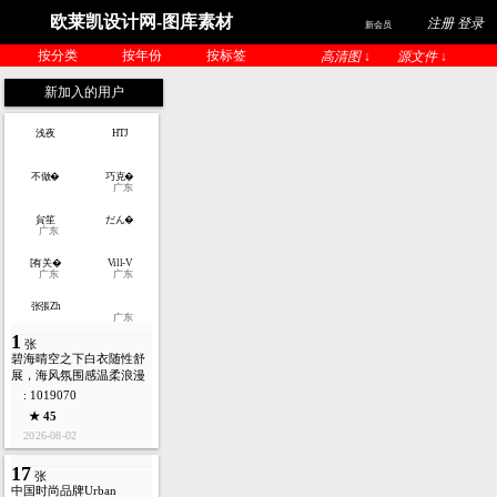
欧莱凯设计网-图库素材
注册 登录
新会员
按分类
按年份
按标签
高清图 ↓
源文件 ↓
新加入的用户
浅夜
HTJ
不做�
巧克�
广东
貟笙
だん�
广东
[有关�
Vill-V
广东
广东
张張Zh
广东
1
张
碧海晴空之下白衣随性舒
展，海风氛围感温柔浪漫
: 1019070
★ 45
2026-08-02
17
张
中国时尚品牌Urban