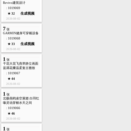
Revivo建筑设计
: 1019069
生成视频
★ 32
2026-08-02
7
张
GARMIN健身可穿戴设备
: 1019068
生成视频
★ 33
2026-08-02
1
张
干花大花飞燕草静立画面
蓝调花瓣温柔复古雅致
: 1019067
★ 44
2026-08-02
1
张
北极燕鸥凌空展翅 白羽红
喙灵动穿梭水天之间
: 1019066
★ 46
2026-08-02
1
张