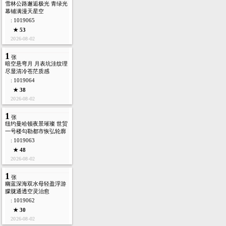
雪林公路邂逅极光 青绿光
幕铺满漫天星空
: 1019065
★ 53
2026-08-02
1
张
暗空悬弯月 月表坑洼纹理
尽显清冷苍茫质感
: 1019064
★ 38
2026-08-02
1
张
纽约曼哈顿夜景璀璨 世贸
一号楼勾勒都市恢弘轮廓
: 1019063
★ 48
2026-08-02
1
张
幽蓝深海双水母轻盈浮游
朦胧通透空灵治愈
: 1019062
★ 30
2026-08-02