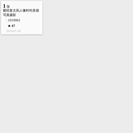
1
张
暖棕复古风人像时尚质感
写真摄影
: 1019061
★ 47
2026-07-28
首页
图库
酷站
矢量
高清
模板
建站