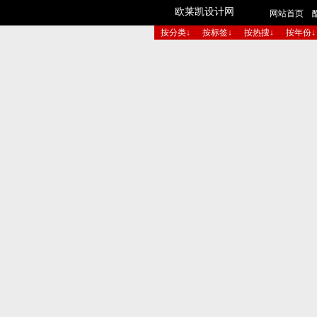
欧莱凯设计网
网站首页
按分类↓
按标签↓
按热搜↓
按年份↓