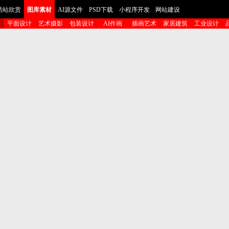
酷站欣赏
图库素材
AI源文件
PSD下载
小程序开发
网站建设
平面设计
艺术摄影
包装设计
AI作画
插画艺术
家居建筑
工业设计