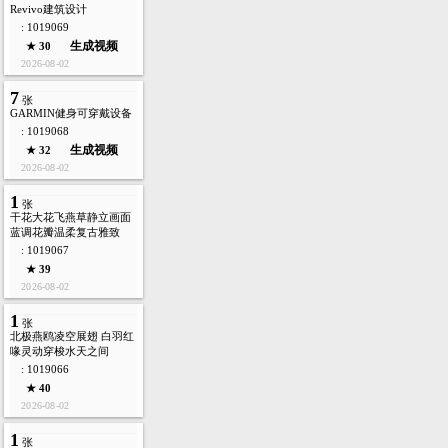
Revivo建筑设计
: 1019069
生成视频
★ 30
2026-08-02
7
张
GARMIN健身可穿戴设备
: 1019068
生成视频
★ 32
2026-08-02
1
张
干花大花飞燕草静立画面
蓝调花瓣温柔复古雅致
: 1019067
★ 39
2026-08-02
1
张
北极燕鸥凌空展翅 白羽红
喙灵动穿梭水天之间
: 1019066
★ 40
2026-08-02
1
张