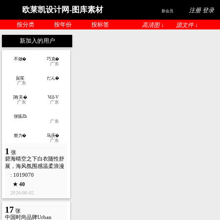
欧莱凯设计网-图库素材
注册 登录
新会员
按分类
按年份
按标签
高清图 ↓
源文件 ↓
新加入的用户
不做�
巧克�
广东
貟笙
だん�
广东
[有关�
Vill-V
广东
广东
张張Zh
广东
努力�
马庆�
广东
1
张
碧海晴空之下白衣随性舒
展，海风氛围感温柔浪漫
: 1019070
★ 40
2026-08-02
17
张
中国时尚品牌Urban