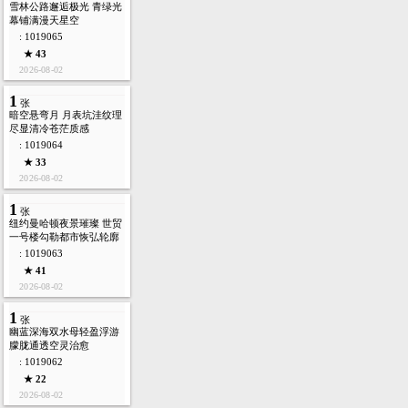
雪林公路邂逅极光 青绿光
幕铺满漫天星空
: 1019065
★ 43
2026-08-02
1
张
暗空悬弯月 月表坑洼纹理
尽显清冷苍茫质感
: 1019064
★ 33
2026-08-02
1
张
纽约曼哈顿夜景璀璨 世贸
一号楼勾勒都市恢弘轮廓
: 1019063
★ 41
2026-08-02
1
张
幽蓝深海双水母轻盈浮游
朦胧通透空灵治愈
: 1019062
★ 22
2026-08-02