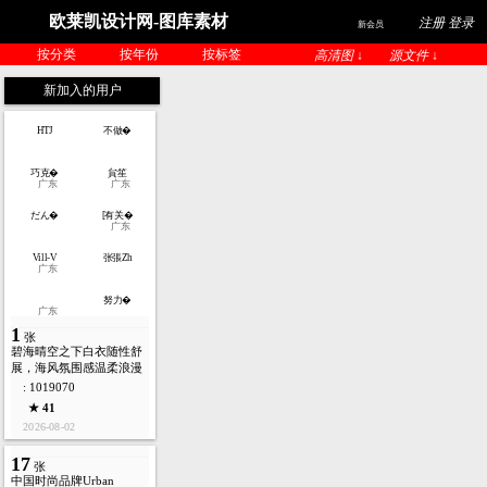
欧莱凯设计网-图库素材
注册 登录
新会员
按分类
按年份
按标签
高清图 ↓
源文件 ↓
新加入的用户
HTJ
不做�
巧克�
貟笙
广东
广东
だん�
[有关�
广东
Vill-V
张張Zh
广东
努力�
广东
1
张
碧海晴空之下白衣随性舒
展，海风氛围感温柔浪漫
: 1019070
★ 41
2026-08-02
17
张
中国时尚品牌Urban