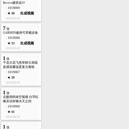
Revivo建筑设计
: 1019069
生成视频
★ 30
2026-08-02
7
张
GARMIN健身可穿戴设备
: 1019068
生成视频
★ 33
2026-08-02
1
张
干花大花飞燕草静立画面
蓝调花瓣温柔复古雅致
: 1019067
★ 39
2026-08-02
1
张
北极燕鸥凌空展翅 白羽红
喙灵动穿梭水天之间
: 1019066
★ 41
2026-08-02
1
张