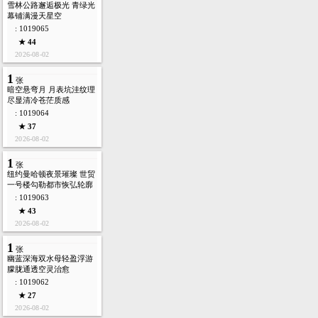
雪林公路邂逅极光 青绿光
幕铺满漫天星空
: 1019065
★ 44
2026-08-02
1
张
暗空悬弯月 月表坑洼纹理
尽显清冷苍茫质感
: 1019064
★ 37
2026-08-02
1
张
纽约曼哈顿夜景璀璨 世贸
一号楼勾勒都市恢弘轮廓
: 1019063
★ 43
2026-08-02
1
张
幽蓝深海双水母轻盈浮游
朦胧通透空灵治愈
: 1019062
★ 27
2026-08-02