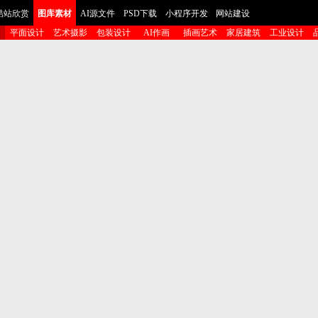
酷站欣赏
图库素材
AI源文件
PSD下载
小程序开发
网站建设
平面设计
艺术摄影
包装设计
AI作画
插画艺术
家居建筑
工业设计