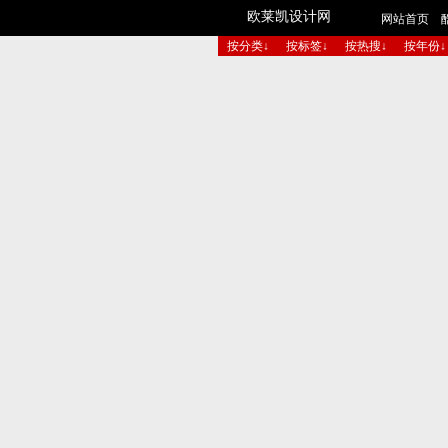
欧莱凯设计网
网站首页
按分类↓
按标签↓
按热搜↓
按年份↓