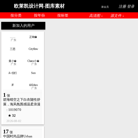
欧莱凯设计网-图库素材
注册 登录
新会员
按分类
按年份
按标签
高清图 ↓
源文件 ↓
新加入的用户
……
正晌�
广东
三思
Cityflow
黄小�
Chaos小�
广东
广东
A~但行
Sun
JF
☮Echos
广东
1
张
碧海晴空之下白衣随性舒
展，海风氛围感温柔浪漫
: 1019070
★ 32
2026-08-02
17
张
中国时尚品牌Urban