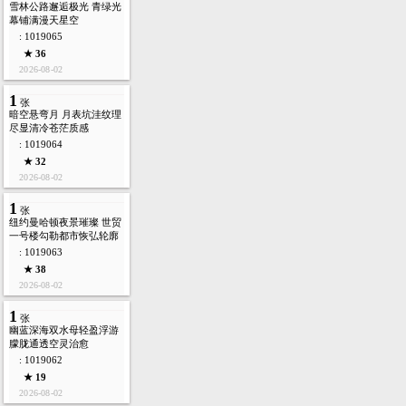
雪林公路邂逅极光 青绿光
幕铺满漫天星空
: 1019065
★ 36
2026-08-02
1
张
暗空悬弯月 月表坑洼纹理
尽显清冷苍茫质感
: 1019064
★ 32
2026-08-02
1
张
纽约曼哈顿夜景璀璨 世贸
一号楼勾勒都市恢弘轮廓
: 1019063
★ 38
2026-08-02
1
张
幽蓝深海双水母轻盈浮游
朦胧通透空灵治愈
: 1019062
★ 19
2026-08-02