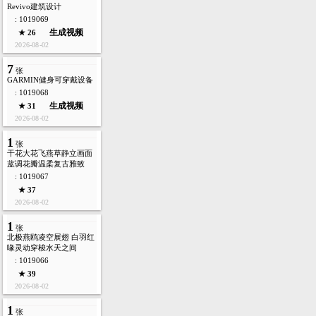
Revivo建筑设计
: 1019069
生成视频
★ 26
2026-08-02
7
张
GARMIN健身可穿戴设备
: 1019068
生成视频
★ 31
2026-08-02
1
张
干花大花飞燕草静立画面
蓝调花瓣温柔复古雅致
: 1019067
★ 37
2026-08-02
1
张
北极燕鸥凌空展翅 白羽红
喙灵动穿梭水天之间
: 1019066
★ 39
2026-08-02
1
张