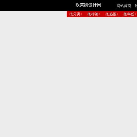
欧莱凯设计网
网站首页
按分类↓
按标签↓
按热搜↓
按年份↓