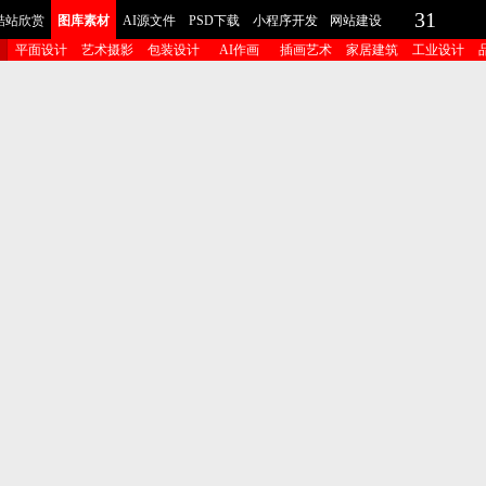
31
酷站欣赏
图库素材
AI源文件
PSD下载
小程序开发
网站建设
平面设计
艺术摄影
包装设计
AI作画
插画艺术
家居建筑
工业设计