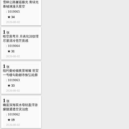
雪林公路邂逅极光 青绿光
幕铺满漫天星空
: 1019065
★ 34
2026-08-02
1
张
暗空悬弯月 月表坑洼纹理
尽显清冷苍茫质感
: 1019064
★ 31
2026-08-02
1
张
纽约曼哈顿夜景璀璨 世贸
一号楼勾勒都市恢弘轮廓
: 1019063
★ 33
2026-08-02
1
张
幽蓝深海双水母轻盈浮游
朦胧通透空灵治愈
: 1019062
★ 19
2026-08-02