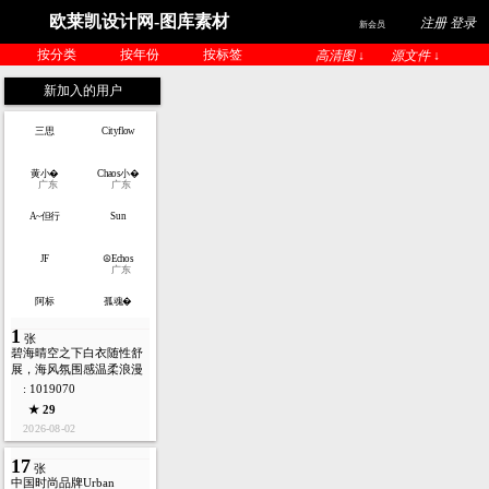
欧莱凯设计网-图库素材
注册 登录
新会员
按分类
按年份
按标签
高清图 ↓
源文件 ↓
新加入的用户
三思
Cityflow
黄小�
Chaos小�
广东
广东
A~但行
Sun
JF
☮Echos
广东
阿标
孤魂�
1
张
碧海晴空之下白衣随性舒
展，海风氛围感温柔浪漫
: 1019070
★ 29
2026-08-02
17
张
中国时尚品牌Urban