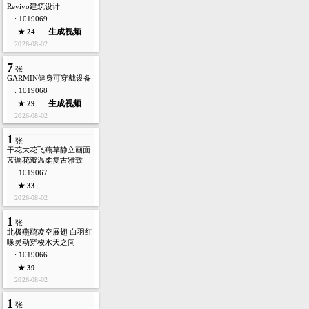
Revivo建筑设计
: 1019069
生成视频
★ 24
2026-08-02
7
张
GARMIN健身可穿戴设备
: 1019068
生成视频
★ 29
2026-08-02
1
张
干花大花飞燕草静立画面
蓝调花瓣温柔复古雅致
: 1019067
★ 33
2026-08-02
1
张
北极燕鸥凌空展翅 白羽红
喙灵动穿梭水天之间
: 1019066
★ 39
2026-08-02
1
张