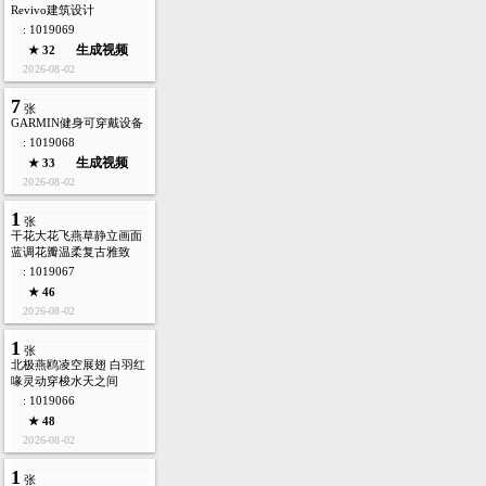
Revivo建筑设计
: 1019069
生成视频
★ 32
2026-08-02
7
张
GARMIN健身可穿戴设备
: 1019068
生成视频
★ 33
2026-08-02
1
张
干花大花飞燕草静立画面
蓝调花瓣温柔复古雅致
: 1019067
★ 46
2026-08-02
1
张
北极燕鸥凌空展翅 白羽红
喙灵动穿梭水天之间
: 1019066
★ 48
2026-08-02
1
张