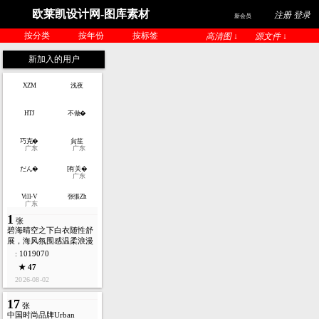
欧莱凯设计网-图库素材
注册 登录
新会员
按分类
按年份
按标签
高清图 ↓
源文件 ↓
新加入的用户
XZM
浅夜
HTJ
不做�
巧克�
貟笙
广东
广东
だん�
[有关�
广东
Vill-V
张張Zh
广东
1
张
碧海晴空之下白衣随性舒
展，海风氛围感温柔浪漫
: 1019070
★ 47
2026-08-02
17
张
中国时尚品牌Urban