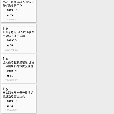
雪林公路邂逅极光 青绿光
幕铺满漫天星空
: 1019065
★ 55
2026-08-02
1
张
暗空悬弯月 月表坑洼纹理
尽显清冷苍茫质感
: 1019064
★ 38
2026-08-02
1
张
纽约曼哈顿夜景璀璨 世贸
一号楼勾勒都市恢弘轮廓
: 1019063
★ 51
2026-08-02
1
张
幽蓝深海双水母轻盈浮游
朦胧通透空灵治愈
: 1019062
★ 33
2026-08-02