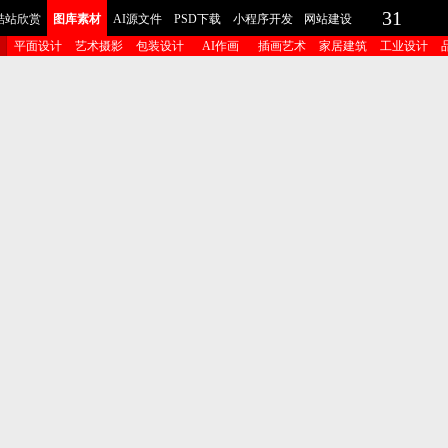
31
酷站欣赏
图库素材
AI源文件
PSD下载
小程序开发
网站建设
平面设计
艺术摄影
包装设计
AI作画
插画艺术
家居建筑
工业设计