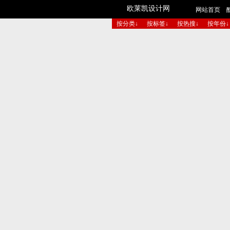
欧莱凯设计网
网站首页
按分类↓
按标签↓
按热搜↓
按年份↓