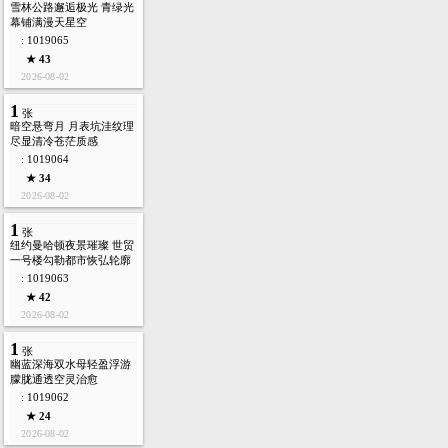
雪林公路邂逅极光 青绿光
幕铺满漫天星空
: 1019065
★ 43
2026-08-02
1
张
暗空悬弯月 月表坑洼纹理
尽显清冷苍茫质感
: 1019064
★ 34
2026-08-02
1
张
纽约曼哈顿夜景璀璨 世贸
一号楼勾勒都市恢弘轮廓
: 1019063
★ 42
2026-08-02
1
张
幽蓝深海双水母轻盈浮游
朦胧通透空灵治愈
: 1019062
★ 24
2026-08-02