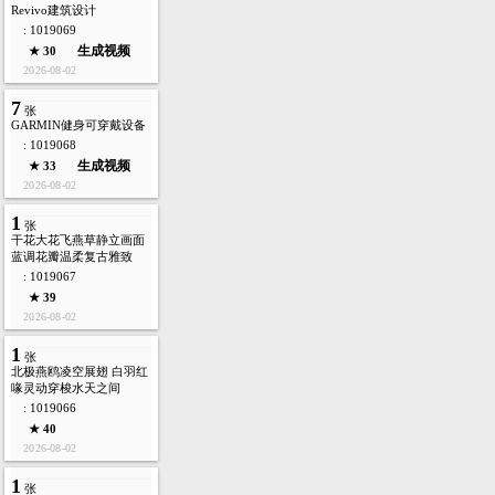
Revivo建筑设计
: 1019069
生成视频
★ 30
2026-08-02
7
张
GARMIN健身可穿戴设备
: 1019068
生成视频
★ 33
2026-08-02
1
张
干花大花飞燕草静立画面
蓝调花瓣温柔复古雅致
: 1019067
★ 39
2026-08-02
1
张
北极燕鸥凌空展翅 白羽红
喙灵动穿梭水天之间
: 1019066
★ 40
2026-08-02
1
张