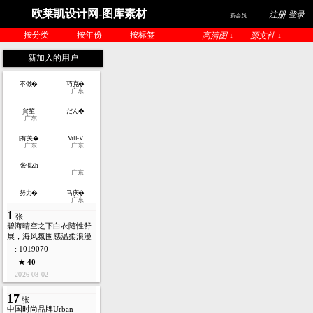
欧莱凯设计网-图库素材
注册 登录
新会员
按分类
按年份
按标签
高清图 ↓
源文件 ↓
新加入的用户
不做�
巧克�
广东
貟笙
だん�
广东
[有关�
Vill-V
广东
广东
张張Zh
广东
努力�
马庆�
广东
1
张
碧海晴空之下白衣随性舒
展，海风氛围感温柔浪漫
: 1019070
★ 40
2026-08-02
17
张
中国时尚品牌Urban