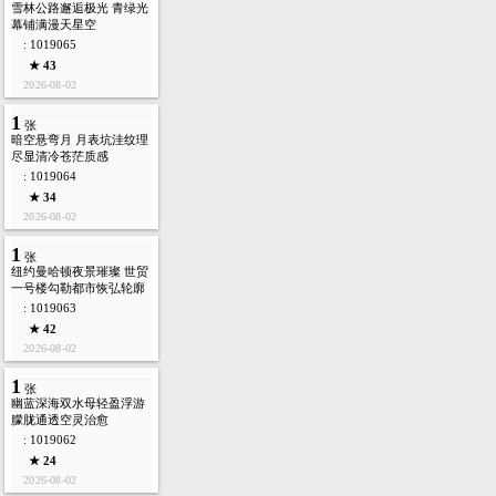
雪林公路邂逅极光 青绿光
幕铺满漫天星空
: 1019065
★ 43
2026-08-02
1
张
暗空悬弯月 月表坑洼纹理
尽显清冷苍茫质感
: 1019064
★ 34
2026-08-02
1
张
纽约曼哈顿夜景璀璨 世贸
一号楼勾勒都市恢弘轮廓
: 1019063
★ 42
2026-08-02
1
张
幽蓝深海双水母轻盈浮游
朦胧通透空灵治愈
: 1019062
★ 24
2026-08-02