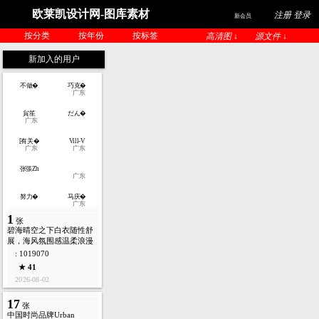
欧莱凯设计网-图库素材
注册 登录
新会员
按分类
按年份
按标签
高清图 ↓
源文件 ↓
新加入的用户
不做�
巧克�
广东
貟笙
だん�
广东
[有关�
Vill-V
广东
广东
张張Zh
广东
努力�
马庆�
广东
1
张
碧海晴空之下白衣随性舒
展，海风氛围感温柔浪漫
: 1019070
★ 41
2026-08-02
17
张
中国时尚品牌Urban