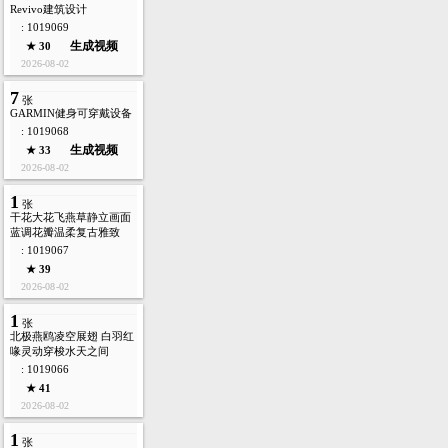
Revivo建筑设计
: 1019069
生成视频
★ 30
2026-08-02
7
张
GARMIN健身可穿戴设备
: 1019068
生成视频
★ 33
2026-08-02
1
张
干花大花飞燕草静立画面
蓝调花瓣温柔复古雅致
: 1019067
★ 39
2026-08-02
1
张
北极燕鸥凌空展翅 白羽红
喙灵动穿梭水天之间
: 1019066
★ 41
2026-08-02
1
张