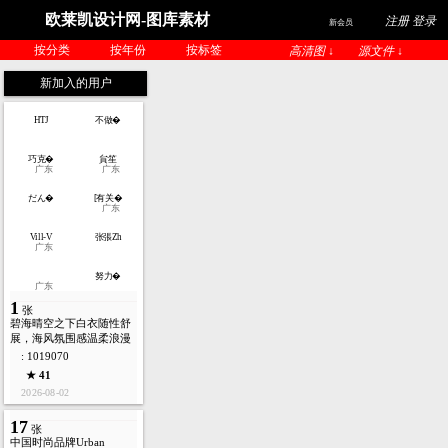
欧莱凯设计网-图库素材
注册 登录
新会员
按分类
按年份
按标签
高清图 ↓
源文件 ↓
新加入的用户
HTJ
不做�
巧克�
貟笙
广东
广东
だん�
[有关�
广东
Vill-V
张張Zh
广东
努力�
广东
1
张
碧海晴空之下白衣随性舒
展，海风氛围感温柔浪漫
: 1019070
★ 41
2026-08-02
17
张
中国时尚品牌Urban