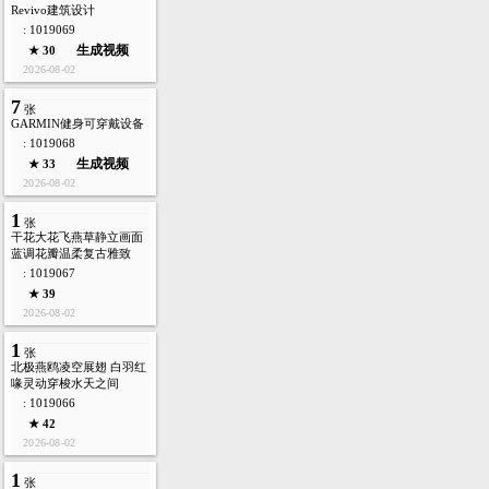
Revivo建筑设计
: 1019069
生成视频
★ 30
2026-08-02
7
张
GARMIN健身可穿戴设备
: 1019068
生成视频
★ 33
2026-08-02
1
张
干花大花飞燕草静立画面
蓝调花瓣温柔复古雅致
: 1019067
★ 39
2026-08-02
1
张
北极燕鸥凌空展翅 白羽红
喙灵动穿梭水天之间
: 1019066
★ 42
2026-08-02
1
张