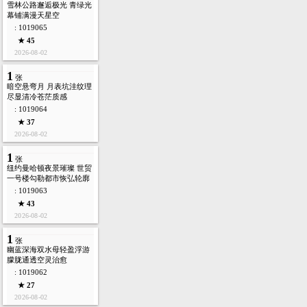
雪林公路邂逅极光 青绿光
幕铺满漫天星空
: 1019065
★ 45
2026-08-02
1
张
暗空悬弯月 月表坑洼纹理
尽显清冷苍茫质感
: 1019064
★ 37
2026-08-02
1
张
纽约曼哈顿夜景璀璨 世贸
一号楼勾勒都市恢弘轮廓
: 1019063
★ 43
2026-08-02
1
张
幽蓝深海双水母轻盈浮游
朦胧通透空灵治愈
: 1019062
★ 27
2026-08-02