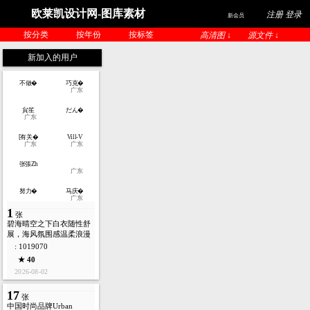
欧莱凯设计网-图库素材
注册 登录
新会员
按分类
按年份
按标签
高清图 ↓
源文件 ↓
新加入的用户
不做�
巧克�
广东
貟笙
だん�
广东
[有关�
Vill-V
广东
广东
张張Zh
广东
努力�
马庆�
广东
1
张
碧海晴空之下白衣随性舒
展，海风氛围感温柔浪漫
: 1019070
★ 40
2026-08-02
17
张
中国时尚品牌Urban