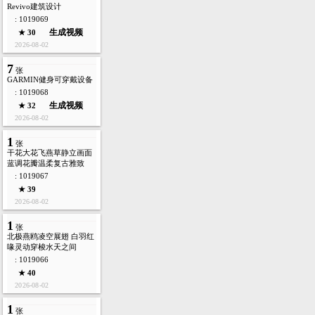
Revivo建筑设计
: 1019069
生成视频
★ 30
2026-08-02
7
张
GARMIN健身可穿戴设备
: 1019068
生成视频
★ 32
2026-08-02
1
张
干花大花飞燕草静立画面
蓝调花瓣温柔复古雅致
: 1019067
★ 39
2026-08-02
1
张
北极燕鸥凌空展翅 白羽红
喙灵动穿梭水天之间
: 1019066
★ 40
2026-08-02
1
张