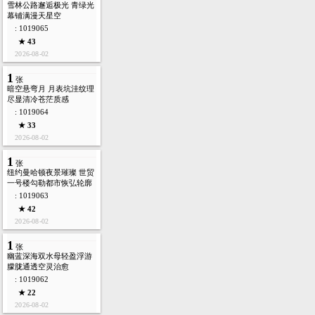
雪林公路邂逅极光 青绿光
幕铺满漫天星空
: 1019065
★ 43
2026-08-02
1
张
暗空悬弯月 月表坑洼纹理
尽显清冷苍茫质感
: 1019064
★ 33
2026-08-02
1
张
纽约曼哈顿夜景璀璨 世贸
一号楼勾勒都市恢弘轮廓
: 1019063
★ 42
2026-08-02
1
张
幽蓝深海双水母轻盈浮游
朦胧通透空灵治愈
: 1019062
★ 22
2026-08-02