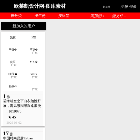
欧莱凯设计网-图库素材
注册 登录
新会员
按分类
按年份
按标签
高清图 ↓
源文件 ↓
新加入的用户
浅夜
HTJ
不做�
巧克�
广东
貟笙
だん�
广东
[有关�
Vill-V
广东
广东
张張Zh
广东
1
张
碧海晴空之下白衣随性舒
展，海风氛围感温柔浪漫
: 1019070
★ 45
2026-08-02
17
张
中国时尚品牌Urban