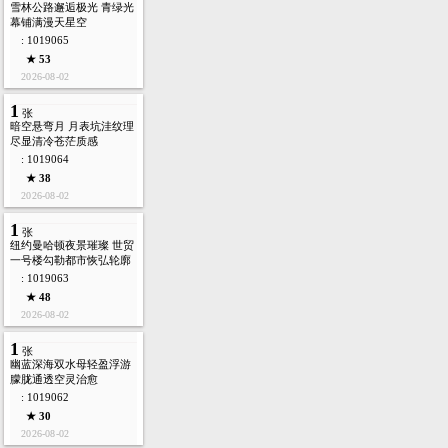
雪林公路邂逅极光 青绿光
幕铺满漫天星空
: 1019065
★ 53
2026-08-02
1
张
暗空悬弯月 月表坑洼纹理
尽显清冷苍茫质感
: 1019064
★ 38
2026-08-02
1
张
纽约曼哈顿夜景璀璨 世贸
一号楼勾勒都市恢弘轮廓
: 1019063
★ 48
2026-08-02
1
张
幽蓝深海双水母轻盈浮游
朦胧通透空灵治愈
: 1019062
★ 30
2026-08-02