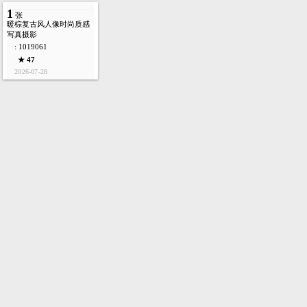
1
张
暖棕复古风人像时尚质感
写真摄影
: 1019061
★ 47
2026-07-28