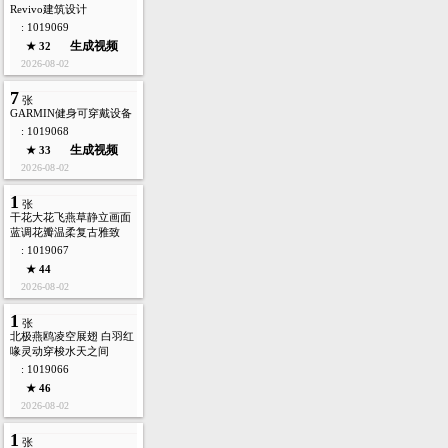
Revivo建筑设计
: 1019069
生成视频
★ 32
2026-08-02
7
张
GARMIN健身可穿戴设备
: 1019068
生成视频
★ 33
2026-08-02
1
张
干花大花飞燕草静立画面
蓝调花瓣温柔复古雅致
: 1019067
★ 44
2026-08-02
1
张
北极燕鸥凌空展翅 白羽红
喙灵动穿梭水天之间
: 1019066
★ 46
2026-08-02
1
张