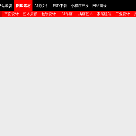
酷站欣赏
图库素材
AI源文件
PSD下载
小程序开发
网站建设
平面设计
艺术摄影
包装设计
AI作画
插画艺术
家居建筑
工业设计