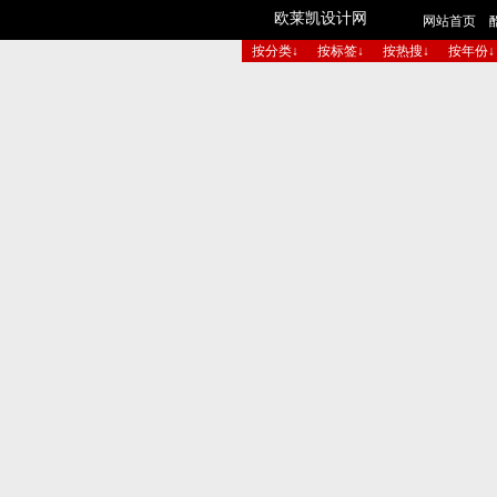
欧莱凯设计网
网站首页
按分类↓
按标签↓
按热搜↓
按年份↓